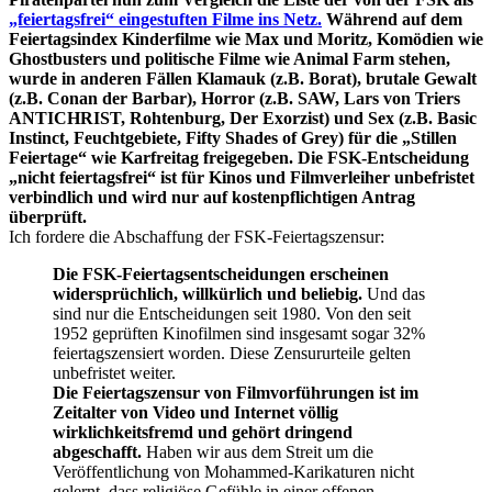
„feiertagsfrei“ eingestuften Filme ins Netz.
Während auf dem
Feiertagsindex Kinderfilme wie Max und Moritz, Komödien wie
Ghostbusters und politische Filme wie Animal Farm stehen,
wurde in anderen Fällen Klamauk (z.B. Borat), brutale Gewalt
(z.B. Conan der Barbar), Horror (z.B. SAW, Lars von Triers
ANTICHRIST, Rohtenburg, Der Exorzist) und Sex (z.B. Basic
Instinct, Feuchtgebiete, Fifty Shades of Grey) für die „Stillen
Feiertage“ wie Karfreitag freigegeben. Die FSK-Entscheidung
„nicht feiertagsfrei“ ist für Kinos und Filmverleiher unbefristet
verbindlich und wird nur auf kostenpflichtigen Antrag
überprüft.
Ich fordere die Abschaffung der FSK-Feiertagszensur:
Die FSK-Feiertagsentscheidungen erscheinen
widersprüchlich, willkürlich und beliebig.
Und das
sind nur die Entscheidungen seit 1980. Von den seit
1952 geprüften Kinofilmen sind insgesamt sogar 32%
feiertagszensiert worden. Diese Zensururteile gelten
unbefristet weiter.
Die Feiertagszensur von Filmvorführungen ist im
Zeitalter von Video und Internet völlig
wirklichkeitsfremd und gehört dringend
abgeschafft.
Haben wir aus dem Streit um die
Veröffentlichung von Mohammed-Karikaturen nicht
gelernt, dass religiöse Gefühle in einer offenen