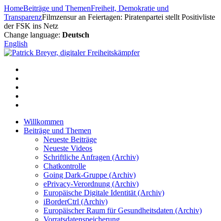
Zum
Home
Beiträge und Themen
Freiheit, Demokratie und
Inhalt
Transparenz
Filmzensur an Feiertagen: Piratenpartei stellt Positivliste
springen
der FSK ins Netz
Change language:
Deutsch
English
Willkommen
Beiträge und Themen
Neueste Beiträge
Neueste Videos
Schriftliche Anfragen (Archiv)
Chatkontrolle
Going Dark-Gruppe (Archiv)
ePrivacy-Verordnung (Archiv)
Europäische Digitale Identität (Archiv)
iBorderCtrl (Archiv)
Europäischer Raum für Gesundheitsdaten (Archiv)
Vorratsdatenspeicherung