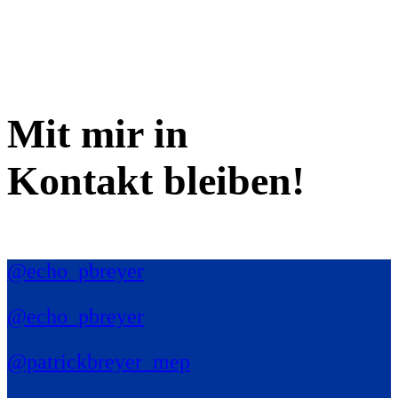
Mit mir in
Kontakt bleiben!
@echo_pbreyer
@echo_pbreyer
@patrickbreyer_mep