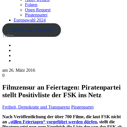
Folgen
Open Request
Piratenpartei
Europawahl 2024
Zurück zur Übersicht
Teilen:
am
26. März 2016
0
Filmzensur an Feiertagen: Piratenpartei
stellt Positivliste der FSK ins Netz
Freiheit, Demokratie und Transparenz
Piratenpartei
Nach Veröffentlichung der über 700 Filme, die laut FSK nicht
an
„stillen Feiertagen“ vorgeführt werden dürfen
, stellt die
Piratenpartei nun zum Vergleich die Liste der von der FSK als