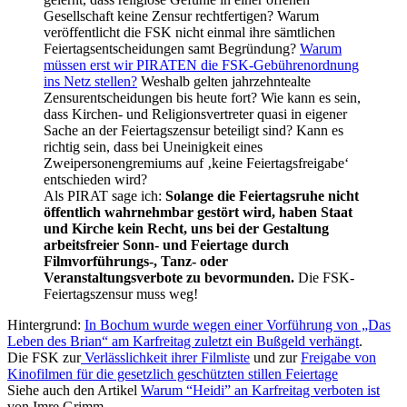
Gesellschaft keine Zensur rechtfertigen? Warum
veröffentlicht die FSK nicht einmal ihre sämtlichen
Feiertagsentscheidungen samt Begründung?
Warum
müssen erst wir PIRATEN die FSK-Gebührenordnung
ins Netz stellen?
Weshalb gelten jahrzehntealte
Zensurentscheidungen bis heute fort? Wie kann es sein,
dass Kirchen- und Religionsvertreter quasi in eigener
Sache an der Feiertagszensur beteiligt sind? Kann es
richtig sein, dass bei Uneinigkeit eines
Zweipersonengremiums auf ‚keine Feiertagsfreigabe‘
entschieden wird?
Als PIRAT sage ich:
Solange die Feiertagsruhe nicht
öffentlich wahrnehmbar gestört wird, haben Staat
und Kirche kein Recht, uns bei der Gestaltung
arbeitsfreier Sonn- und Feiertage durch
Filmvorführungs-, Tanz- oder
Veranstaltungsverbote zu bevormunden.
Die FSK-
Feiertagszensur muss weg!
Hintergrund:
In Bochum wurde wegen einer Vorführung von „Das
Leben des Brian“ am Karfreitag zuletzt ein Bußgeld verhängt
.
Die FSK zur
Verlässlichkeit ihrer Filmliste
und zur
Freigabe von
Kinofilmen für die gesetzlich geschützten stillen Feiertage
Siehe auch den Artikel
Warum “Heidi” an Karfreitag verboten ist
von Imre Grimm