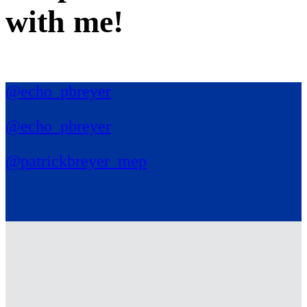
with me
!
@echo_pbreyer
@echo_pbreyer
@patrickbreyer_mep