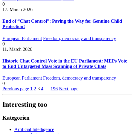
0
17. March 2026
End of “Chat Control”: Paving the Way for Genuine Child
Protection!
European Parliament
Freedom, democracy and transparency
0
11. March 2026
Historic Chat Control Vote in the EU Parliament: MEPs Vote
to End Untargeted Mass Scanning of Private Chats
European Parliament
Freedom, democracy and transparency
0
Previous page
1
2
3
4
…
196
Next page
Interesting too
Kategorien
Artificial Intelligence