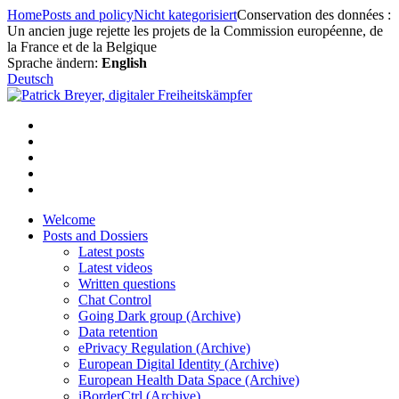
Skip
Home
Posts and policy
Nicht kategorisiert
Conservation des données :
to
Un ancien juge rejette les projets de la Commission européenne, de
content
la France et de la Belgique
Sprache ändern:
English
Deutsch
Welcome
Posts and Dossiers
Latest posts
Latest videos
Written questions
Chat Control
Going Dark group (Archive)
Data retention
ePrivacy Regulation (Archive)
European Digital Identity (Archive)
European Health Data Space (Archive)
iBorderCtrl (Archive)