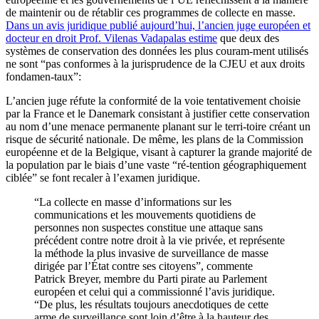
de maintenir ou de rétablir ces programmes de collecte en masse.
Dans un avis juridique publié aujourd’hui, l’ancien juge européen et
docteur en droit Prof. Vilenas Vadapalas estime
que deux des
systèmes de conservation des données les plus couram-ment utilisés
ne sont “pas conformes à la jurisprudence de la CJEU et aux droits
fondamen-taux”:
L’ancien juge réfute la conformité de la voie tentativement choisie
par la France et le Danemark consistant à justifier cette conservation
au nom d’une menace permanente planant sur le terri-toire créant un
risque de sécurité nationale. De même, les plans de la Commission
européenne et de la Belgique, visant à capturer la grande majorité de
la population par le biais d’une vaste “ré-tention géographiquement
ciblée” se font recaler à l’examen juridique.
“La collecte en masse d’informations sur les
communications et les mouvements quotidiens de
personnes non suspectes constitue une attaque sans
précédent contre notre droit à la vie privée, et représente
la méthode la plus invasive de surveillance de masse
dirigée par l’État contre ses citoyens”, commente
Patrick Breyer, membre du Parti pirate au Parlement
européen et celui qui a commissionné l’avis juridique.
“De plus, les résultats toujours anecdotiques de cette
arme de surveillance sont loin d’être à la hauteur des