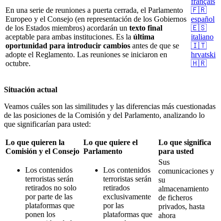
français
En una serie de reuniones a puerta cerrada, el Parlamento
🇫🇷
Europeo y el Consejo (en representación de los Gobiernos
español
de los Estados miembros) acordarán un
texto final
🇪🇸
aceptable para ambas instituciones. Es la
última
italiano
oportunidad para introducir cambios
antes de que se
🇮🇹
adopte el Reglamento. Las reuniones se iniciaron en
hrvatski
octubre.
🇭🇷
Situación actual
Veamos cuáles son las similitudes y las diferencias más cuestionadas
de las posiciones de la Comisión y del Parlamento, analizando lo
que significarían para usted:
Lo que quieren la
Lo que quiere el
Lo que significa
Comisión y el Consejo
Parlamento
para usted
Sus
Los contenidos
Los contenidos
comunicaciones y
terroristas serán
terroristas serán
su
retirados no solo
retirados
almacenamiento
por parte de las
exclusivamente
de ficheros
plataformas que
por las
privados, hasta
ponen los
plataformas que
ahora