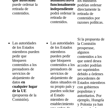
qué autoridad
administrativa
los ministros
puede ordenar la
funcionalmente
podrían ordenar
retirada de
independiente
directamente la
contenidos.
podrá ordenar la
retirada de
retirada de
contenidos por
contenidos.
razones políticas.
Si la propuesta de
Las autoridades
Las autoridades
la Comisión
de los Estados
de los Estados
prosperase,
miembros pueden
miembros
algunos
pedir que
pueden pedir
contenidos a los
bloqueen
que bloqueen
que usted desea
contenidos a los
contenidos a los
acceder podrían
prestadores de
prestadores de
ser suprimidos
servicios de
servicios de
debido a órdenes
alojamiento de
alojamiento de
procedentes de
datos
en
datos situados en
Estados miembros
cualquier lugar
su propio país y
con gobiernos
de la UE
pueden solicitar
populistas y
(propuesta de la
al Estado
autoritarios. Por
Comisión).
miembro de
ejemplo, Hungría
establecimiento
y Polonia ya han