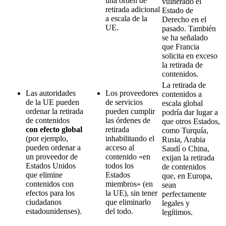
una orden de
vulnerado el
retirada adicional
Estado de
a escala de la
Derecho en el
UE.
pasado. También
se ha señalado
que Francia
solicita en exceso
la retirada de
contenidos.
La retirada de
Las autoridades
Los proveedores
contenidos a
de la UE pueden
de servicios
escala global
ordenar la retirada
pueden cumplir
podría dar lugar a
de contenidos
las órdenes de
que otros Estados,
con efecto global
retirada
como Turquía,
(por ejemplo,
inhabilitando el
Rusia, Arabia
pueden ordenar a
acceso al
Saudí o China,
un proveedor de
contenido «en
exijan la retirada
Estados Unidos
todos los
de contenidos
que elimine
Estados
que, en Europa,
contenidos con
miembros» (en
sean
efectos para los
la UE), sin tener
perfectamente
ciudadanos
que eliminarlo
legales y
estadounidenses).
del todo.
legítimos.