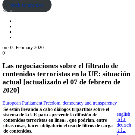
back to archive
Share:
on
07. February 2020
0
Las negociaciones sobre el filtrado de
contenidos terroristas en la UE: situación
actual [actualizado el 07 de febrero de
2020]
European Parliament
Freedom, democracy and transparency
Se están llevando a cabo diálogos tripartitos sobre el
english
sistema de la UE para «prevenir la difusión de
🇬🇧
contenidos terroristas en línea», que podrían, entre
deutsch
otras cosas, hacer obligatorio el uso de filtros de carga
🇩🇪
de contenidos.