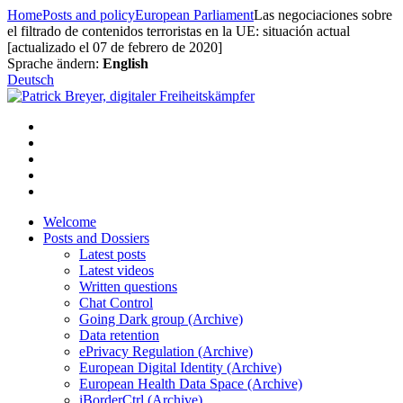
Skip
Home
Posts and policy
European Parliament
Las negociaciones sobre
to
el filtrado de contenidos terroristas en la UE: situación actual
content
[actualizado el 07 de febrero de 2020]
Sprache ändern:
English
Deutsch
Welcome
Posts and Dossiers
Latest posts
Latest videos
Written questions
Chat Control
Going Dark group (Archive)
Data retention
ePrivacy Regulation (Archive)
European Digital Identity (Archive)
European Health Data Space (Archive)
iBorderCtrl (Archive)