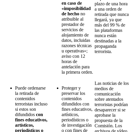
en caso de
plazo de una hora
«imposibilidad
a una orden de
de hecho
no
retirada que nunca
atribuible al
llegará, ya que
prestador de
más del 99 % de
servicios de
las plataformas
alojamiento de
nunca están
datos, incluidas
destinadas a la
razones técnicas
propaganda
u operativas»;
terrorista.
aviso con 12
horas de
antelación para
la primera orden.
Las noticias de los
Puede ordenarse
Proteger y
medios de
la retirada de
preservar los
comunicación
contenidos
contenidos
sobre atentados
terroristas incluso
difundidos con
terroristas podrían
si estos son
fines educativos,
desaparecer si se
difundidos
con
artísticos,
aprobase la
fines educativos,
periodísticos o
propuesta de la
artísticos,
de investigación
Comisión. Los
periodísticos o
o con fines de
archivos de vídeo