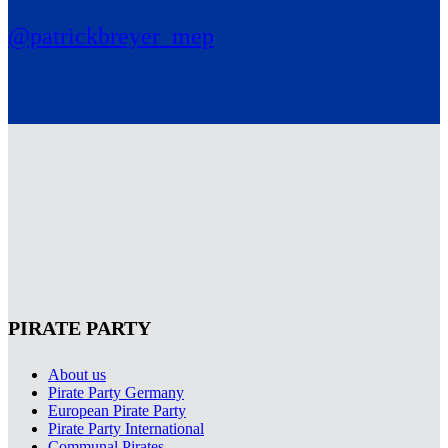
@patrickbreyer_mep
PIRATE PARTY
About us
Pirate Party Germany
European Pirate Party
Pirate Party International
Communal Pirates