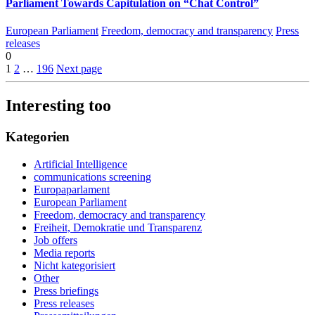
Parliament Towards Capitulation on “Chat Control”
European Parliament
Freedom, democracy and transparency
Press
releases
0
1
2
…
196
Next page
Interesting too
Kategorien
Artificial Intelligence
communications screening
Europaparlament
European Parliament
Freedom, democracy and transparency
Freiheit, Demokratie und Transparenz
Job offers
Media reports
Nicht kategorisiert
Other
Press briefings
Press releases