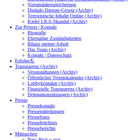
Vorratsdatenspeicherung
Digitale-Dienste-Gesetz (Archiv)
Terroristische Inhalte Online (Archiv)
Kieler LKA-Skandal (Archiv)
Zur Person / Kontakt
Biografie
Ehemalige Zuständigkeiten
Bilanz meiner Arbeit
Das Team (Archiv)
Kontakt / Datenschutz
Erfolge💪
Transparenz (Archiv)
Veranstaltungen (Archiv)
Öffentlicher Terminkalender (Archiv)
Lobbykontakte (Archiv)
Finanzielle Transparenz (Archiv)
Delegationssitzungen (Archiv)
Presse
Pressekontakt
Pressemitteilungen
Pressefotos
Pressebriefings
Presseberichte
Mitmachen
Neu: Pirat-o-mat