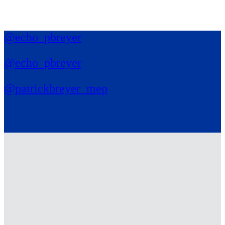
@echo_pbreyer
@echo_pbreyer
@patrickbreyer_mep