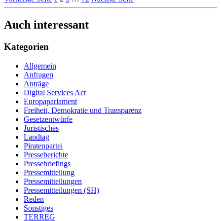
Auch interessant
Kategorien
Allgemein
Anfragen
Anträge
Digital Services Act
Europaparlament
Freiheit, Demokratie und Transparenz
Gesetzentwürfe
Juristisches
Landtag
Piratenpartei
Presseberichte
Pressebriefings
Pressemitteilung
Pressemitteilungen
Pressemitteilungen (SH)
Reden
Sonstiges
TERREG