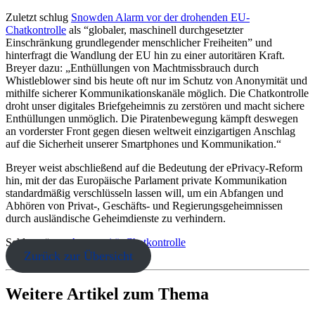
Zuletzt schlug
Snowden Alarm vor der drohenden EU-
Chatkontrolle
als “globaler, maschinell durchgesetzter
Einschränkung grundlegender menschlicher Freiheiten” und
hinterfragt die Wandlung der EU hin zu einer autoritären Kraft.
Breyer dazu: „Enthüllungen von Machtmissbrauch durch
Whistleblower sind bis heute oft nur im Schutz von Anonymität und
mithilfe sicherer Kommunikationskanäle möglich. Die Chatkontrolle
droht unser digitales Briefgeheimnis zu zerstören und macht sichere
Enthüllungen unmöglich. Die Piratenbewegung kämpft deswegen
an vorderster Front gegen diesen weltweit einzigartigen Anschlag
auf die Sicherheit unserer Smartphones und Kommunikation.“
Breyer weist abschließend auf die Bedeutung der ePrivacy-Reform
hin, mit der das Europäische Parlament private Kommunikation
standardmäßig verschlüsseln lassen will, um ein Abfangen und
Abhören von Privat-, Geschäfts- und Regierungsgeheimnissen
durch ausländische Geheimdienste zu verhindern.
Schlagwörter:
Anonymität
Chatkontrolle
Zurück zur Übersicht
Weitere Artikel zum Thema