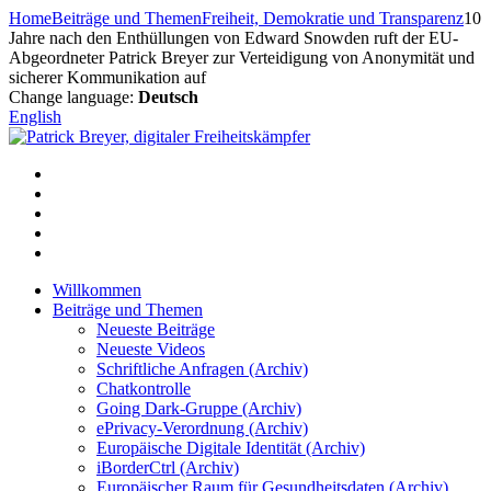
Zum
Home
Beiträge und Themen
Freiheit, Demokratie und Transparenz
10
Inhalt
Jahre nach den Enthüllungen von Edward Snowden ruft der EU-
springen
Abgeordneter Patrick Breyer zur Verteidigung von Anonymität und
sicherer Kommunikation auf
Change language:
Deutsch
English
Willkommen
Beiträge und Themen
Neueste Beiträge
Neueste Videos
Schriftliche Anfragen (Archiv)
Chatkontrolle
Going Dark-Gruppe (Archiv)
ePrivacy-Verordnung (Archiv)
Europäische Digitale Identität (Archiv)
iBorderCtrl (Archiv)
Europäischer Raum für Gesundheitsdaten (Archiv)