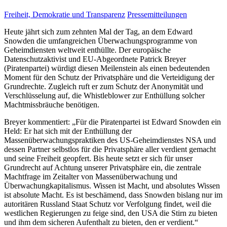
Freiheit, Demokratie und Transparenz
Pressemitteilungen
Heute jährt sich zum zehnten Mal der Tag, an dem Edward
Snowden die umfangreichen Überwachungsprogramme von
Geheimdiensten weltweit enthüllte. Der europäische
Datenschutzaktivist und EU-Abgeordnete Patrick Breyer
(Piratenpartei) würdigt diesen Meilenstein als einen bedeutenden
Moment für den Schutz der Privatsphäre und die Verteidigung der
Grundrechte. Zugleich ruft er zum Schutz der Anonymität und
Verschlüsselung auf, die Whistleblower zur Enthüllung solcher
Machtmissbräuche benötigen.
Breyer kommentiert: „Für die Piratenpartei ist Edward Snowden ein
Held: Er hat sich mit der Enthüllung der
Massenüberwachungspraktiken des US-Geheimdienstes NSA und
dessen Partner selbstlos für die Privatsphäre aller verdient gemacht
und seine Freiheit geopfert. Bis heute setzt er sich für unser
Grundrecht auf Achtung unserer Privatsphäre ein, die zentrale
Machtfrage im Zeitalter von Massenüberwachung und
Überwachungkapitalismus. Wissen ist Macht, und absolutes Wissen
ist absolute Macht. Es ist beschämend, dass Snowden bislang nur im
autoritären Russland Staat Schutz vor Verfolgung findet, weil die
westlichen Regierungen zu feige sind, den USA die Stirn zu bieten
und ihm dem sicheren Aufenthalt zu bieten, den er verdient.“