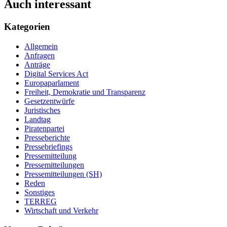
Auch interessant
Kategorien
Allgemein
Anfragen
Anträge
Digital Services Act
Europaparlament
Freiheit, Demokratie und Transparenz
Gesetzentwürfe
Juristisches
Landtag
Piratenpartei
Presseberichte
Pressebriefings
Pressemitteilung
Pressemitteilungen
Pressemitteilungen (SH)
Reden
Sonstiges
TERREG
Wirtschaft und Verkehr