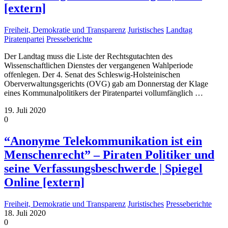
[extern]
Freiheit, Demokratie und Transparenz
Juristisches
Landtag
Piratenpartei
Presseberichte
Der Landtag muss die Liste der Rechtsgutachten des
Wissenschaftlichen Dienstes der vergangenen Wahlperiode
offenlegen. Der 4. Senat des Schleswig-Holsteinischen
Oberverwaltungsgerichts (OVG) gab am Donnerstag der Klage
eines Kommunalpolitikers der Piratenpartei vollumfänglich
…
19. Juli 2020
0
“Anonyme Telekommunikation ist ein
Menschenrecht” – Piraten Politiker und
seine Verfassungsbeschwerde | Spiegel
Online [extern]
Freiheit, Demokratie und Transparenz
Juristisches
Presseberichte
18. Juli 2020
0