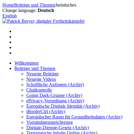
Zum
Home
Beiträge und Themen
Juristisches
Inhalt
Change language:
Deutsch
springen
English
Willkommen
Beiträge und Themen
Neueste Beiträge
Neueste Videos
Schriftliche Anfragen (Archiv)
Chatkontrolle
Going Dark-Gruppe (Archiv)
ePrivacy-Verordnung (Archiv)
Europäische Digitale Identität (Archiv)
iBorderCtrl (Archiv)
Europäischer Raum für Gesundheitsdaten (Archiv)
Vorratsdatenspeicherung
Digitale-Dienste-Gesetz (Archiv)
Terroristische Inhalte Online (Archiv)