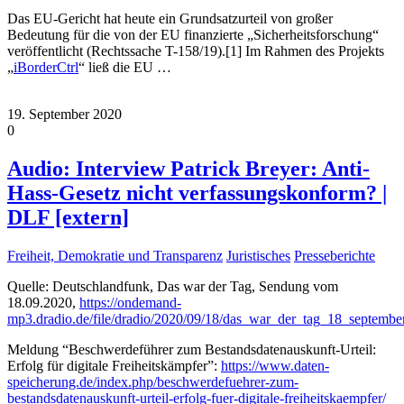
Das EU-Gericht hat heute ein Grundsatzurteil von großer
Bedeutung für die von der EU finanzierte „Sicherheitsforschung“
veröffentlicht (Rechtssache T-158/19).[1] Im Rahmen des Projekts
„
iBorderCtrl
“ ließ die EU
…
19. September 2020
0
Audio: Interview Patrick Breyer: Anti-
Hass-Gesetz nicht verfassungskonform? |
DLF [extern]
Freiheit, Demokratie und Transparenz
Juristisches
Presseberichte
Quelle: Deutschlandfunk, Das war der Tag, Sendung vom
18.09.2020,
https://ondemand-
mp3.dradio.de/file/dradio/2020/09/18/das_war_der_tag_18_septe
Meldung “Beschwerdeführer zum Bestandsdatenauskunft-Urteil:
Erfolg für digitale Freiheitskämpfer”:
https://www.daten-
speicherung.de/index.php/beschwerdefuehrer-zum-
bestandsdatenauskunft-urteil-erfolg-fuer-digitale-freiheitskaempfer/