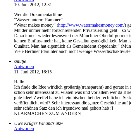
10. Juni 2012, 12:31
Wer die Dokumentarfilme
“Wasser unterm Hammer”
“Water makes money” (
http://www.watermakesmoney.com/
) g
Mit der immer mehr fortschreitenden Privatisierung geht – so w
Dazu immer wieder lesenswert der Münchner Oberbürgermeister
keinen Einfluss mehr hat, keine Gestaltungsmöglichkeit. Man is
Qualität. Man hat eigentlich als Gemeinderat abgedankt.” (Mü
Viele Berliner (darunter auch nicht wenige Wassertischaktiviste
smutje
Antworten
11. Juni 2012, 16:15
Hallo
Ich finde die Idee wirklich großartig(transparent) und gerate in
schon sehr interessant zu wissen was und vor allem wer da Bri
gute Idee! Zweifel habe ich ein bischen bei der rechtlichen Sei
veröffentlicht wird? Sehr interessant die ganze Geschichte auf
sehr schönen Satz den ich irgendwo mal gehört hab ;]
KLARMACHEN ZUM ÄNDERN
Uwe Krüger Winands ukw
Antworten