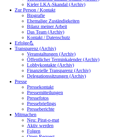
Kieler LKA-Skandal (Archiv)
Zur Person / Kontakt
Biografie
Ehemalige Zuständigkeiten
Bilanz meiner Arbeit
Das Team (Archiv)
Kontakt / Datenschutz
Erfolge💪
Transparenz (Archiv)
Veranstaltungen (Archiv)
Öffentlicher Terminkalender (Archiv)
Lobbykontakte (Archiv)
Finanzielle Transparenz (Archiv)
Delegationssitzungen (Archiv)
Presse
Pressekontakt
Pressemitteilungen
Pressefotos
Pressebriefings
Presseberichte
Mitmachen
Neu: Pirat-o-mat
Aktiv werden
Folgen
Open Request