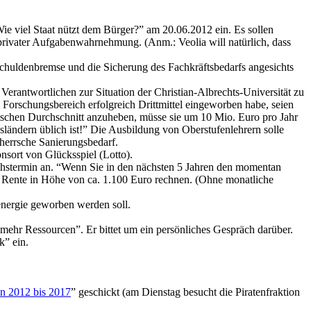
ie viel Staat nützt dem Bürger?” am 20.06.2012 ein. Es sollen
 privater Aufgabenwahrnehmung. (Anm.: Veolia will natürlich, dass
chuldenbremse und die Sicherung des Fachkräftsbedarfs angesichts
 Verantwortlichen zur Situation der Christian-Albrechts-Universität zu
 Forschungsbereich erfolgreich Drittmittel eingeworben habe, seien
tschen Durchschnitt anzuheben, müsse sie um 10 Mio. Euro pro Jahr
ändern üblich ist!” Die Ausbildung von Oberstufenlehrern solle
herrsche Sanierungsbedarf.
nsort von Glücksspiel (Lotto).
ächstermin an. “Wenn Sie in den nächsten 5 Jahren den momentan
n Rente in Höhe von ca. 1.100 Euro rechnen. (Ohne monatliche
energie geworben werden soll.
mehr Ressourcen”. Er bittet um ein persönliches Gespräch darüber.
k” ein.
in 2012 bis 2017
” geschickt (am Dienstag besucht die Piratenfraktion