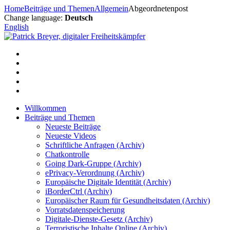
Zum
Home
Beiträge und Themen
Allgemein
Abgeordnetenpost
Inhalt
Change language:
Deutsch
springen
English
Willkommen
Beiträge und Themen
Neueste Beiträge
Neueste Videos
Schriftliche Anfragen (Archiv)
Chatkontrolle
Going Dark-Gruppe (Archiv)
ePrivacy-Verordnung (Archiv)
Europäische Digitale Identität (Archiv)
iBorderCtrl (Archiv)
Europäischer Raum für Gesundheitsdaten (Archiv)
Vorratsdatenspeicherung
Digitale-Dienste-Gesetz (Archiv)
Terroristische Inhalte Online (Archiv)