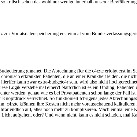
r so kritisch sehen das wohl nur wenige innerhalb unserer Bevf6lkerung
tz zur Vorratsdatenspeicherung erst einmal vom Bundesverfassungsgerich
dgetierung gnnanet. Die Abrechnung ffcr die c4rzte erfolgt erst im S
chronisch erkrankten Patienten, die an einer Krankheit leiden, die nicht
hierffcr kann zwar extra-budgete4r sein, wird also nicht hochgerechne
iese Logik verstehe mal einer?! Natfcrlich ist es ein Unding, Patienten
er werden, genau wie es bei Privatpatienten schon lange der Fall ist
 Knopfdruck verrechnet. So funktioniert fcbrigens jedes Abrechnungssy
n. c4rzte kf6nnen ihre Kosten nicht mehr vorausschauend kalkulieren, 
, hf6r endlich auf, alles noch mehr zu komplizieren. Mach einmal eine
n Licht aufgehen, oder? Und wenn nicht, kann es nicht schaden, mal Kar