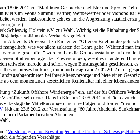
am 18.06.2012 zu “Maritimen Gesprächen bei Bier und Sprotten” ein.
) in Kiel zum Veolia Summit “Partner, Wettbewerber oder Monopolist? W
rbeitet werden. Insbesondere geht es um die Abgrenzung staatlicher zu
versorgung.)
 Schleswig-Holstein e.V. zur Wahl. Wichtig sei die Einhaltung der S
0-jährige Jubiläum des Verbandes gefeiert.
ian-Albrechts-Universität zu Kiel einen “Offenen Brief an die politisch
 sei mangelhaft, was vor allem zulasten der Lehre gehe. Während man im
leinwerbung geschaffen” worden. Um die Grundausstattung auf den deu
benen Studienbeiträge über Zuwendungen, wie dies in anderen Bundesl
eien teilweise marode und schon wegen Einsturzgefahr geschlossen, es 
uthesius preises für kunst, raum und design am 25.05.2012 ein – gespo
 Landtagsabgeordneten bei ihrer Altersvorsorge und biete einen Gespr
ie ab dem momentanen gesetzlichen Rentenalter mit einer lebenslange
ltung “Zukunft Offshore-Windenergie” ein, auf der für Offshore-Wind
.V. eröffnet sein neues Haus in Kiel am 23.05.2012 und lädt dazu ein.
. beklagt die Mittelkürzungen und ihre Folgen und fordert “deutlich 
V.
lädt am 23.6.2012 zur Veranstaltung “60 Jahre Akademie Sankelmar
 zu einem Parlamentarischen Abend ein.
Wahl.
ne “
Vorstellungen und Erwartungen an die Politik in Schleswig-Holste
ich die folgenden Vorschläge: