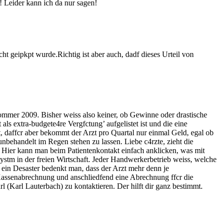
! Leider kann ich da nur sagen!
t geipkpt wurde.Richtig ist aber auch, dadf dieses Urteil von
ommer 2009. Bisher weiss also keiner, ob Gewinne oder drastische
 als extra-budgete4re Vergfctung’ aufgelistet ist und die eine
t, daffcr aber bekommt der Arzt pro Quartal nur einmal Geld, egal ob
 unbehandelt im Regen stehen zu lassen. Liebe c4rzte, zieht die
. Hier kann man beim Patientenkontakt einfach anklicken, was mit
stm in der freien Wirtschaft. Jeder Handwerkerbetrieb weiss, welche
ein Desaster bedenkt man, dass der Arzt mehr denn je
 Kassenabrechnung und anschliedfend eine Abrechnung ffcr die
l (Karl Lauterbach) zu kontaktieren. Der hilft dir ganz bestimmt.