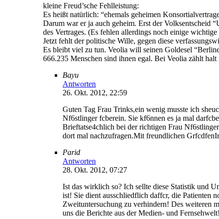
kleine Freud’sche Fehlleistung:
Es heißt natürlich: “ehemals geheimen Konsortialvertra
Darum war er ja auch geheim. Erst der Volksentscheid “U
des Vertrages. (Es fehlen allerdings noch einige wichtige
Jetzt fehlt der politische Wille, gegen diese verfassungs
Es bleibt viel zu tun. Veolia will seinen Goldesel “Ber
666.235 Menschen sind ihnen egal. Bei Veolia zählt halt 
Bayu
Antworten
26. Okt. 2012, 22:59
Guten Tag Frau Trinks,ein wenig musste ich sheuc
Nf6stlinger fcberein. Sie kf6nnen es ja mal darfc
Brieftatse4chlich bei der richtigen Frau Nf6stlin
dort mal nachzufragen.Mit freundlichen GrfcdfenI
Parid
Antworten
28. Okt. 2012, 07:27
Ist das wirklich so? Ich sellte diese Statistik und
ist! Sie dient ausschliedflich daffcr, die Patiente
Zweituntersuchung zu verhindern! Des weiteren mf6
uns die Berichte aus der Medien- und Fernsehwelt!E