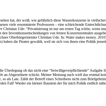
esehen hat, der weiß, wie gefährlich diese Wasserkonzerne in vielfacher
arnen viele renommierte Professoren – eine schleichende Entrechtlichu
 Christian Ude: “Privatisierung ist nur am ersten Tag schön, wenn ma
t den Investitionsentscheidungen von fernen Konzernzentralen ausgelief
nchner Oberbürgermeister Christian Ude. In: Water makes money. 2010
n) haben die Piraten gewählt, weil sie sich von ihnen eine Politik jen
 die Überlegung ob das nicht eine “freiwilligeverpflichtende” Aufgabe für
efe an Abgeordnete schickt. Meiner Meinung nach wirft das erstmal kei
te, so als Laie. Zählt der Betreff eines Schreibens nicht zum Briefgehe
 jeden Fall! Wieder ein kleiner Baustein der für mich Politik endlich 