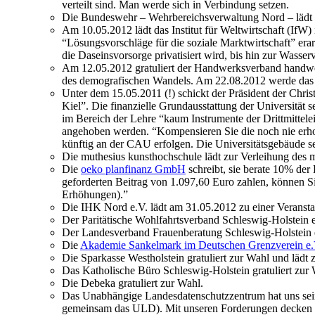
verteilt sind. Man werde sich in Verbindung setzen.
Die Bundeswehr – Wehrbereichsverwaltung Nord – lädt 
Am 10.05.2012 lädt das Institut für Weltwirtschaft (IfW
“Lösungsvorschläge für die soziale Marktwirtschaft” era
die Daseinsvorsorge privatisiert wird, bis hin zur Wasser
Am 12.05.2012 gratuliert der Handwerksverband handwerk
des demografischen Wandels. Am 22.08.2012 werde das 6
Unter dem 15.05.2011 (!) schickt der Präsident der Christ
Kiel”. Die finanzielle Grundausstattung der Universität
im Bereich der Lehre “kaum Instrumente der Drittmitte
angehoben werden. “Kompensieren Sie die noch nie erho
künftig an der CAU erfolgen. Die Universitätsgebäude s
Die muthesius kunsthochschule lädt zur Verleihung des m
Die
oeko planfinanz GmbH
schreibt, sie berate 10% der
geforderten Beitrag von 1.097,60 Euro zahlen, können S
Erhöhungen).”
Die IHK Nord e.V. lädt am 31.05.2012 zu einer Veransta
Der Paritätische Wohlfahrtsverband Schleswig-Holstein e
Der Landesverband Frauenberatung Schleswig-Holstein e.V
Die
Akademie Sankelmark im Deutschen Grenzverein e.
Die Sparkasse Westholstein gratuliert zur Wahl und lädt
Das Katholische Büro Schleswig-Holstein gratuliert zur 
Die Debeka gratuliert zur Wahl.
Das Unabhängige Landesdatenschutzzentrum hat uns sei
gemeinsam das ULD). Mit unseren Forderungen decken s