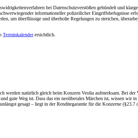
idrigkeitenverfahren bei Datenschutzverstößen gebündelt und klargest
schwerwiegender informationeller polizeilicher Eingriffsbefugnisse erfo
erden, um überflüssige und überholte Regelungen zu streichen, überarb
en
Terminkalender
ersichtlich.
sch werden natürlich gleich beim Konzern Veolia aufmerksam. Bei der V
 und gute Weg ist. Dass das ein neoliberales Märchen ist, wissen wir in 
nlängst gesagt – liegt in der Renditegarantie für die Konzerne (§23.7 