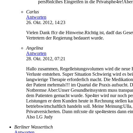
persf6nlcihes Eingreifen in die Privatsphe4re!Abe
Carlus
Antworten
26. Okt. 2012, 14:23
Vielen Dank ffcr die Hinweise.Richtig ist, dadf das Gese
Vertretern der Regierung bedauert wurde.
Angelina
Antworten
28. Okt. 2012, 07:21
Hallo zusammen, Regelleistungsvolumen wird die neue Bu
Verluste entstehen. Super Situation Schwierig wird es bei 
langwierige Therapie erforderlich macht. Die Medikation 
der Patient mehrmals!!! im Quartal die Praxis aufsucht. D
Notbremse Aber:Unser Gesundheitssystem muss transparent
dem Patienten gemacht wurde. Spe4ter wird nur noch per
Leistungen er dem Kunden heute in Rechnung stellen kan
betriebswirtschaftlich handeln soll. Meine Meinung:Ulla
Privatversicherten. Dann mfcsste dir spe4testens dann ei
Also LG Judy
Berliner Wassertisch
Antworten