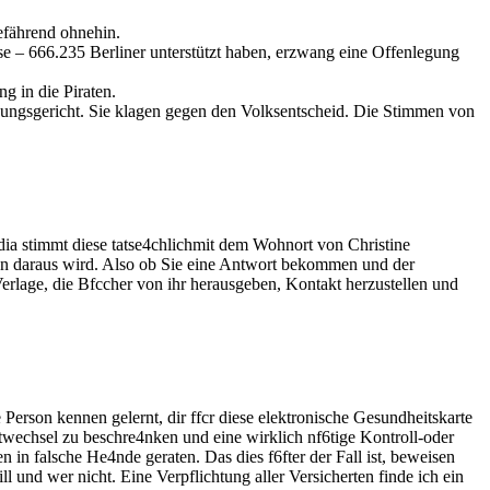
efährend ohnehin.
se – 666.235 Berliner unterstützt haben, erzwang eine Offenlegung
g in die Piraten.
assungsgericht. Sie klagen gegen den Volksentscheid. Die Stimmen von
ia stimmt diese tatse4chlichmit dem Wohnort von Christine
dann daraus wird. Also ob Sie eine Antwort bekommen und der
Verlage, die Bfccher von ihr herausgeben, Kontakt herzustellen und
e Person kennen gelernt, dir ffcr diese elektronische Gesundheitskarte
Arztwechsel zu beschre4nken und eine wirklich nf6tige Kontroll-oder
in falsche He4nde geraten. Das dies f6fter der Fall ist, beweisen
 und wer nicht. Eine Verpflichtung aller Versicherten finde ich ein