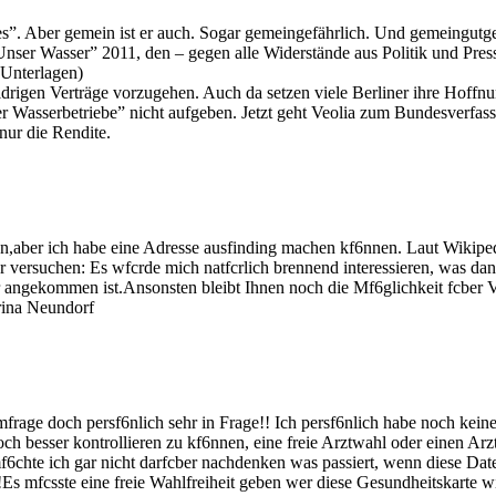
ges”. Aber gemein ist er auch. Sogar gemeingefährlich. Und gemeingutg
nser Wasser” 2011, den – gegen alle Widerstände aus Politik und Pres
 Unterlagen)
widrigen Verträge vorzugehen. Auch da setzen viele Berliner ihre Hoffnun
liner Wasserbetriebe” nicht aufgeben. Jetzt geht Veolia zum Bundesverf
nur die Rendite.
n,aber ich habe eine Adresse ausfinding machen kf6nnen. Laut Wikiped
ber versuchen: Es wfcrde mich natfcrlich brennend interessieren, was 
ger angekommen ist.Ansonsten bleibt Ihnen noch die Mf6glichkeit fcber 
rina Neundorf
 Umfrage doch persf6nlich sehr in Frage!! Ich persf6nlich habe noch kein
n noch besser kontrollieren zu kf6nnen, eine freie Arztwahl oder einen 
chte ich gar nicht darfcber nachdenken was passiert, wenn diese Daten 
s mfcsste eine freie Wahlfreiheit geben wer diese Gesundheitskarte will