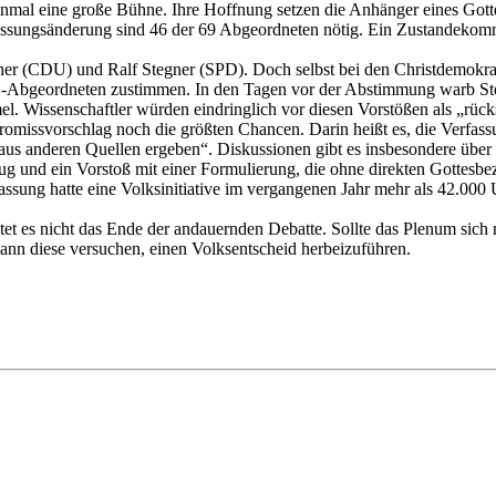
mal eine große Bühne. Ihre Hoffnung setzen die Anhänger eines Gott
ungsänderung sind 46 der 69 Abgeordneten nötig. Ein Zustandekommen 
er (CDU) und Ralf Stegner (SPD). Doch selbst bei den Christdemokrat
SPD-Abgeordneten zustimmen. In den Tagen vor der Abstimmung warb St
. Wissenschaftler würden eindringlich vor diesen Vorstößen als „rücksch
omissvorschlag noch die größten Chancen. Darin heißt es, die Verfass
aus anderen Quellen ergeben“. Diskussionen gibt es insbesondere über
ug und ein Vorstoß mit einer Formulierung, die ohne direkten Gottesb
assung hatte eine Volksinitiative im vergangenen Jahr mehr als 42.000
et es nicht das Ende der andauernden Debatte. Sollte das Plenum sich n
 kann diese versuchen, einen Volksentscheid herbeizuführen.