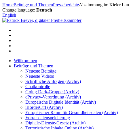
Zum
Home
Beiträge und Themen
Presseberichte
Abstimmung im Kieler Land
Inhalt
Change language:
Deutsch
springen
English
Willkommen
Beiträge und Themen
Neueste Beiträge
Neueste Videos
Schriftliche Anfragen (Archiv)
Chatkontrolle
Going Dark-Gruppe (Archiv)
ePrivacy-Verordnung (Archiv)
Europäische Digitale Identität (Archiv)
iBorderCtrl (Archiv)
Europäischer Raum für Gesundheitsdaten (Archiv)
Vorratsdatenspeicherung
Digitale-Dienste-Gesetz (Archiv)
Terroristische Inhalte Online (Archiv)