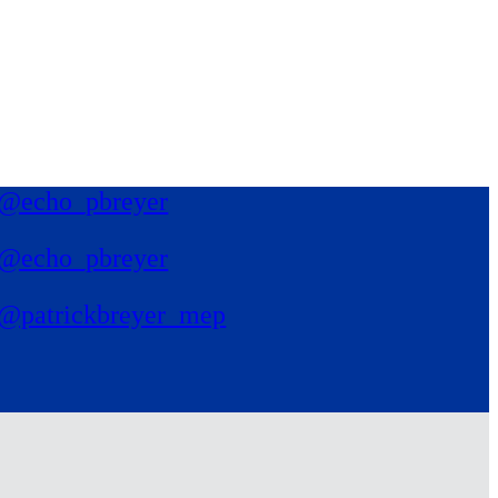
@echo_pbreyer
@echo_pbreyer
@patrickbreyer_mep