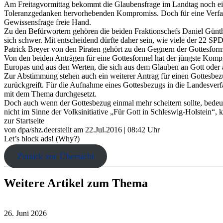
Am Freitagvormittag bekommt die Glaubensfrage im Landtag noch ein
Toleranzgedanken hervorhebenden Kompromiss. Doch für eine Verfass
Gewissensfrage freie Hand.
Zu den Befürwortern gehören die beiden Fraktionschefs Daniel Günth
sich schwer. Mit entscheidend dürfte daher sein, wie viele der 22 
Patrick Breyer von den Piraten gehört zu den Gegnern der Gottesformel
Von den beiden Anträgen für eine Gottesformel hat der jüngste Kompr
Europas und aus den Werten, die sich aus dem Glauben an Gott oder 
Zur Abstimmung stehen auch ein weiterer Antrag für einen Gottesbez
zurückgreift. Für die Aufnahme eines Gottesbezugs in die Landesverf
mit dem Thema durchgesetzt.
Doch auch wenn der Gottesbezug einmal mehr scheitern sollte, bedeut
nicht im Sinne der Volksinitiative „Für Gott in Schleswig-Holstein“,
zur Startseite
von dpa/shz.deerstellt am 22.Jul.2016 | 08:42 Uhr
Let’s block ads! (Why?)
Zurück zur Übersicht
Weitere Artikel zum Thema
26. Juni 2026