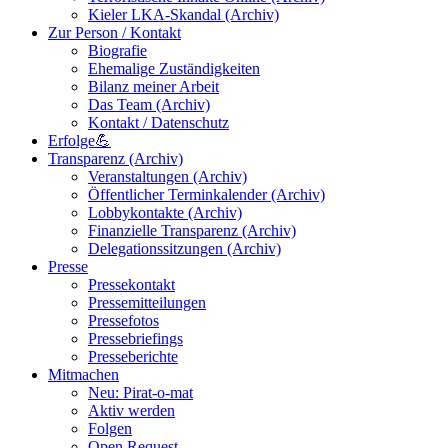
Kieler LKA-Skandal (Archiv)
Zur Person / Kontakt
Biografie
Ehemalige Zuständigkeiten
Bilanz meiner Arbeit
Das Team (Archiv)
Kontakt / Datenschutz
Erfolge💪
Transparenz (Archiv)
Veranstaltungen (Archiv)
Öffentlicher Terminkalender (Archiv)
Lobbykontakte (Archiv)
Finanzielle Transparenz (Archiv)
Delegationssitzungen (Archiv)
Presse
Pressekontakt
Pressemitteilungen
Pressefotos
Pressebriefings
Presseberichte
Mitmachen
Neu: Pirat-o-mat
Aktiv werden
Folgen
Open Request