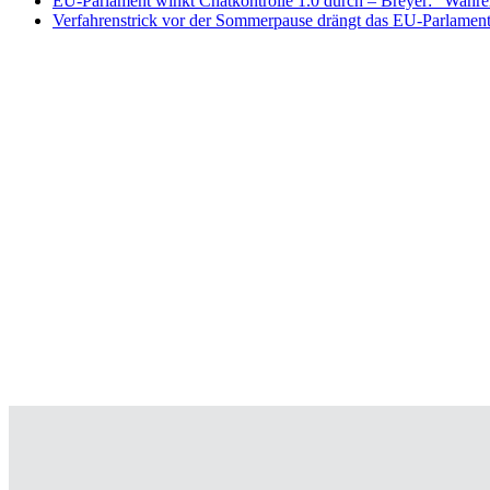
EU-Parlament winkt Chatkontrolle 1.0 durch – Breyer: “Wahrer
Verfahrenstrick vor der Sommerpause drängt das EU-Parlament 