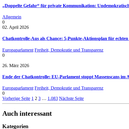
„Doppelte Gefahr“ für private Kommunikation: Undemokratisch
Allgemein
0
02. April 2026
Chatkontrolle-Aus als Chance: 5-Punkte-Aktionsplan für echten
Europaparlament
Freiheit, Demokratie und Transparenz
0
26. März 2026
Ende der Chatkontrolle: EU-Parlament stoppt Massenscans im A
Europaparlament
Freiheit, Demokratie und Transparenz
0
Vorherige Seite
1
2
3
…
1.083
Nächste Seite
Auch interessant
Kategorien