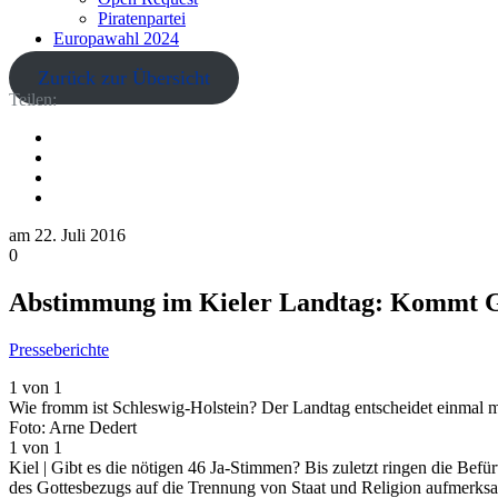
Piratenpartei
Europawahl 2024
Zurück zur Übersicht
Teilen:
am
22. Juli 2016
0
Abstimmung im Kieler Landtag: Kommt Got
Presseberichte
1 von 1
Wie fromm ist Schleswig-Holstein? Der Landtag entscheidet einmal me
Foto: Arne Dedert
1 von 1
Kiel | Gibt es die nötigen 46 Ja-Stimmen? Bis zuletzt ringen die Be
des Gottesbezugs auf die Trennung von Staat und Religion aufmerksa