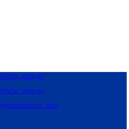
@echo_pbreyer
@echo_pbreyer
@patrickbreyer_mep