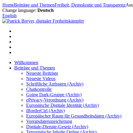
Zum
Home
Beiträge und Themen
Freiheit, Demokratie und Transparenz
Aud
Inhalt
Change language:
Deutsch
springen
English
Willkommen
Beiträge und Themen
Neueste Beiträge
Neueste Videos
Schriftliche Anfragen (Archiv)
Chatkontrolle
Going Dark-Gruppe (Archiv)
ePrivacy-Verordnung (Archiv)
Europäische Digitale Identität (Archiv)
iBorderCtrl (Archiv)
Europäischer Raum für Gesundheitsdaten (Archiv)
Vorratsdatenspeicherung
Digitale-Dienste-Gesetz (Archiv)
Terroristische Inhalte Online (Archiv)