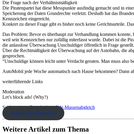
Die Frage nach der Verhältnismäßigkeit
Die Piratenpartei hat diese Messpunkte ausfindig gemacht und in einer
Speicherung der Daten Grundrechte verletzt. Deshalb hat das Brandenb
Kennzeichen eingereicht.
Konkret zu dieser Frage gibt es bisher noch keine Gerichtsurteile. Da
Das Problem: Bevor es überhaupt zur Verhandlung kommen konnte, hat
weil sein Kennzeichen nur zufällig miterfasst wurde. Dabei ist die Pi
die anlasslose Überwachung Unschuldiger öffentlich in Frage gestellt
Über die Rechtmäßigkeit der Überwachung auf der Autobahn, die abgew
gesprochen.
“Unschuldige können leicht unter Verdacht geraten. Man muss also b
AutoMobil jede Woche automatisch nach Hause bekommen? Dann abonni
weiterführende Links
Moderation
Let’s block ads! (Why?)
Schlagwörter:
Brandenburg
Kfz-Massenabgleich
Zurück zur Übersicht
Weitere Artikel zum Thema