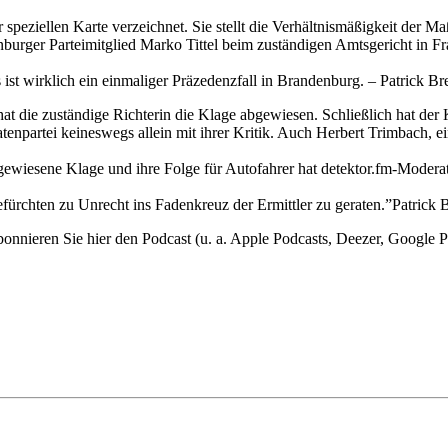
 speziellen Karte verzeichnet. Sie stellt die Verhältnismäßigkeit der 
urger Parteimitglied Marko Tittel beim zuständigen Amtsgericht in Fra
s ist wirklich ein einmaliger Präzedenzfall in Brandenburg. – Patrick B
 die zuständige Richterin die Klage abgewiesen. Schließlich hat der 
ratenpartei keineswegs allein mit ihrer Kritik. Auch Herbert Trimbach,
.
iesene Klage und ihre Folge für Autofahrer hat detektor.fm-Moderator
efürchten zu Unrecht ins Fadenkreuz der Ermittler zu geraten.”Patrick
eren Sie hier den Podcast (u. a. Apple Podcasts, Deezer, Google Po