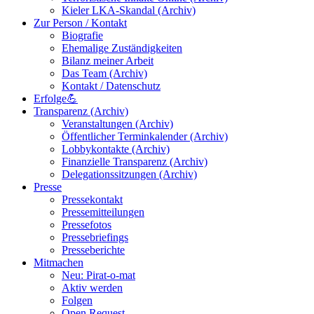
Kieler LKA-Skandal (Archiv)
Zur Person / Kontakt
Biografie
Ehemalige Zuständigkeiten
Bilanz meiner Arbeit
Das Team (Archiv)
Kontakt / Datenschutz
Erfolge💪
Transparenz (Archiv)
Veranstaltungen (Archiv)
Öffentlicher Terminkalender (Archiv)
Lobbykontakte (Archiv)
Finanzielle Transparenz (Archiv)
Delegationssitzungen (Archiv)
Presse
Pressekontakt
Pressemitteilungen
Pressefotos
Pressebriefings
Presseberichte
Mitmachen
Neu: Pirat-o-mat
Aktiv werden
Folgen
Open Request