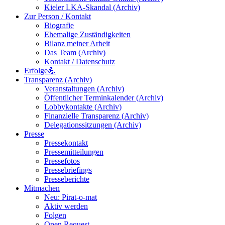
Kieler LKA-Skandal (Archiv)
Zur Person / Kontakt
Biografie
Ehemalige Zuständigkeiten
Bilanz meiner Arbeit
Das Team (Archiv)
Kontakt / Datenschutz
Erfolge💪
Transparenz (Archiv)
Veranstaltungen (Archiv)
Öffentlicher Terminkalender (Archiv)
Lobbykontakte (Archiv)
Finanzielle Transparenz (Archiv)
Delegationssitzungen (Archiv)
Presse
Pressekontakt
Pressemitteilungen
Pressefotos
Pressebriefings
Presseberichte
Mitmachen
Neu: Pirat-o-mat
Aktiv werden
Folgen
Open Request