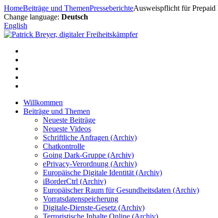
Zum
Home
Beiträge und Themen
Presseberichte
Ausweispflicht für Prepai
Inhalt
Change language:
Deutsch
springen
English
Willkommen
Beiträge und Themen
Neueste Beiträge
Neueste Videos
Schriftliche Anfragen (Archiv)
Chatkontrolle
Going Dark-Gruppe (Archiv)
ePrivacy-Verordnung (Archiv)
Europäische Digitale Identität (Archiv)
iBorderCtrl (Archiv)
Europäischer Raum für Gesundheitsdaten (Archiv)
Vorratsdatenspeicherung
Digitale-Dienste-Gesetz (Archiv)
Terroristische Inhalte Online (Archiv)