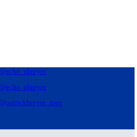
@echo_pbreyer
@echo_pbreyer
@patrickbreyer_mep