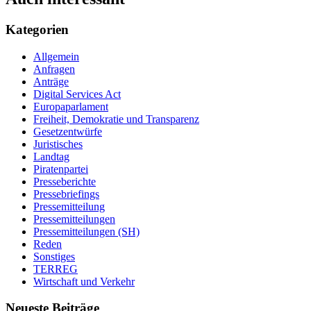
Kategorien
Allgemein
Anfragen
Anträge
Digital Services Act
Europaparlament
Freiheit, Demokratie und Transparenz
Gesetzentwürfe
Juristisches
Landtag
Piratenpartei
Presseberichte
Pressebriefings
Pressemitteilung
Pressemitteilungen
Pressemitteilungen (SH)
Reden
Sonstiges
TERREG
Wirtschaft und Verkehr
Neueste Beiträge