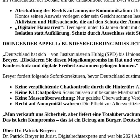
Abschaffung des Rechts auf anonyme Kommunikation:
Um 
Kontos seinen Ausweis vorlegen oder sein Gesicht scannen las
Aktivisten und Hilfesuchende, die auf den Schutz der Anon
„Digitaler Hausarrest“:
Teenagern unter 16 Jahren droht mit
Isolation statt Aufklärung, Schutz durch Ausschluss stat
DRINGENDER APPELL: BUNDESREGIERUNG MUSS JET
„
Deutschland hat sich – von Justizministerin Hubig (SPD) bis Unions
Breyer. „Blockieren Sie diesen Mogelkompromiss im Rat und verl
Kinderschutz und digitale Freiheit zusammen gelingen können.“
Breyer fordert folgende Sofortkorrekturen, bevor Deutschland zustim
Keine verpflichtende Chatkontrolle durch die Hintertür:
Ar
Keine KI-Chatpolizei:
Scans müssen auf bekannte Missbrauchs
Keine Massenüberwachung:
Nur gezielte Überwachung Verdä
Recht auf Anonymität wahren:
Die Pflicht zur Altersverifizi
„Man verkauft uns Sicherheit, aber liefert eine Totalüberwachun
Das ist kein Kompromiss – das ist ein Betrug am Bürger. Deutsc
Über Dr. Patrick Breyer:
Dr. Patrick Breyer ist Jurist, Digitalrechtsexperte und war bis 2024 