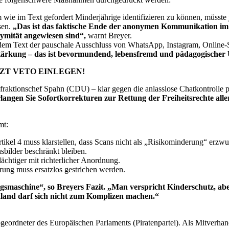
wie im Text gefordert Minderjährige identifizieren zu können, müsste
sen.
„Das ist das faktische Ende der anonymen Kommunikation im Ne
ymität angewiesen sind“,
warnt Breyer.
 dem Text der pauschale Ausschluss von WhatsApp, Instagram, Online-
t Stärkung – das ist bevormundend, lebensfremd und pädagogischer
ZT VETO EINLEGEN!
fraktionschef Spahn (CDU) – klar gegen die anlasslose Chatkontrolle po
angen Sie Sofortkorrekturen zur Rettung der Freiheitsrechte alle
mt:
tikel 4 muss klarstellen, dass Scans nicht als „Risikominderung“ erz
bilder beschränkt bleiben.
chtiger mit richterlicher Anordnung.
erung muss ersatzlos gestrichen werden.
gsmaschine“, so Breyers Fazit. „Man verspricht Kinderschutz, aber
hland darf sich nicht zum Komplizen machen.“
Abgeordneter des Europäischen Parlaments (Piratenpartei). Als Mitverhan