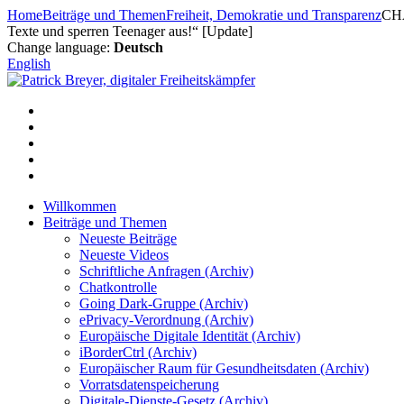
Zum
Home
Beiträge und Themen
Freiheit, Demokratie und Transparenz
CHA
Inhalt
Texte und sperren Teenager aus!“ [Update]
springen
Change language:
Deutsch
English
Willkommen
Beiträge und Themen
Neueste Beiträge
Neueste Videos
Schriftliche Anfragen (Archiv)
Chatkontrolle
Going Dark-Gruppe (Archiv)
ePrivacy-Verordnung (Archiv)
Europäische Digitale Identität (Archiv)
iBorderCtrl (Archiv)
Europäischer Raum für Gesundheitsdaten (Archiv)
Vorratsdatenspeicherung
Digitale-Dienste-Gesetz (Archiv)