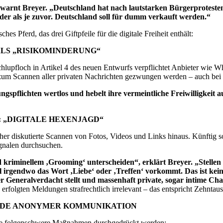
, warnt Breyer. „Deutschland hat nach lautstarken Bürgerprotesten
der als je zuvor. Deutschland soll für dumm verkauft werden.“
ches Pferd, das drei Giftpfeile für die digitale Freiheit enthält:
ALS „RISIKOMINDERUNG“
Schlupfloch in Artikel 4 des neuen Entwurfs verpflichtet Anbieter wie
um Scannen aller privaten Nachrichten gezwungen werden – auch bei 
gspflichten wertlos und hebelt ihre vermeintliche Freiwilligkeit 
 „DIGITALE HEXENJAGD“
bisher diskutierte Scannen von Fotos, Videos und Links hinaus. Künftig
gnalen durchsuchen.
kriminellem ‚Grooming‘ unterscheiden“, erklärt Breyer. „Stellen 
l irgendwo das Wort ‚Liebe‘ oder ‚Treffen‘ vorkommt. Das ist kein
r Generalverdacht stellt und massenhaft private, sogar intime Cha
rfolgten Meldungen strafrechtlich irrelevant – das entspricht Zehntaus
ENDE ANONYMER KOMMUNIKATION
tere folgenschwere Maßnahmen durchgedrückt werden: