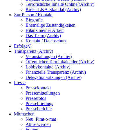
Terroristische Inhalte Online (Archiv)
Kieler LKA-Skandal (Archiv)
Zur Person / Kontakt
Biografie
Ehemalige Zuständigkeiten
Bilanz meiner Arbeit
Das Team (Archiv)
Kontakt / Datenschutz
Erfolge💪
Transparenz (Archiv)
Veranstaltungen (Archiv)
Öffentlicher Terminkalender (Archiv)
Lobbykontakte (Archiv)
Finanzielle Transparenz (Archiv)
Delegationssitzungen (Archiv)
Presse
Pressekontakt
Pressemitteilungen
Pressefotos
Pressebriefings
Presseberichte
Mitmachen
Neu: Pirat-o-mat
Aktiv werden
Folgen