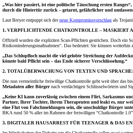
„Was hier passiert, ist eine politische Täuschung ersten Ranges“
durch die Hintertür zurück – getarnt, gefährlicher und umfassen
Laut Breyer entpuppt sich der
neue Kompromissvorschlag
als Trojanis
1. VERPFLICHTENDE CHATKONTROLLE – MASKIERT 
Offiziell wurden die expliziten Scan-Pflichten gestrichen. Doch ein 
Risikominderungsmaßnahmen“. Das bedeutet: Sie können weiterhin z
„Das Schlupfloch macht die viel gelobte Streichung der Aufdeckun
könnte bald Pflicht sein – das Ende sicherer Verschlüsselung.“
2. TOTALÜBERWACHUNG VON TEXTEN UND SPRACHE:
Die nun vermeintliche freiwillige Chatkontrolle geht weit über das 
Metadaten aller Bürger
nach verdächtigen Schlüsselwörtern und Si
„Keine KI kann zuverlässig zwischen einem Flirt, Sarkasmus und 
Partner, Ihrer Tochter, Ihrem Therapeuten und leakt es, nur wei
eine Flut von Falschmeldungen sein, die unschuldige Bürger unte
BKA rund 50 % aller im Rahmen der freiwilligen “Chatkontrolle 1.0” e
3. DIGITALER HAUSARREST FÜR TEENAGER & DAS 
Im Windschatten der Debatte um die Chatkontrolle sollen zwei wei