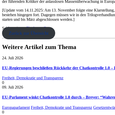
der führenden Kritiker der anlasslosen Massenüberwachung in Europ
[Update vom 14.11.2025: Am 13. November folgte eine Klarstellung, d
bestehen hingegen fort. Dagegen müssen wir in den Trilogverhandl
starten und bis März abgeschlossen werden.]
Schlagwörter:
Chatkontrolle
Zurück zur Übersicht
Weitere Artikel zum Thema
24. Juli 2026
EU-Regierungen beschließen Rückkehr der Chatkontrolle 1.0 – B
Freiheit, Demokratie und Transparenz
0
09. Juli 2026
EU-Parlament winkt Chatkontrolle 1.0 durch – Breyer: “Wahrer 
Europaparlament
Freiheit, Demokratie und Transparenz
Gesetzentwür
0