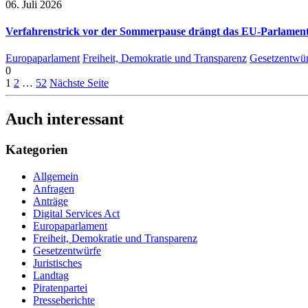
06. Juli 2026
Verfahrenstrick vor der Sommerpause drängt das EU-Parlament 
Europaparlament
Freiheit, Demokratie und Transparenz
Gesetzentwür
0
1
2
…
52
Nächste Seite
Auch interessant
Kategorien
Allgemein
Anfragen
Anträge
Digital Services Act
Europaparlament
Freiheit, Demokratie und Transparenz
Gesetzentwürfe
Juristisches
Landtag
Piratenpartei
Presseberichte