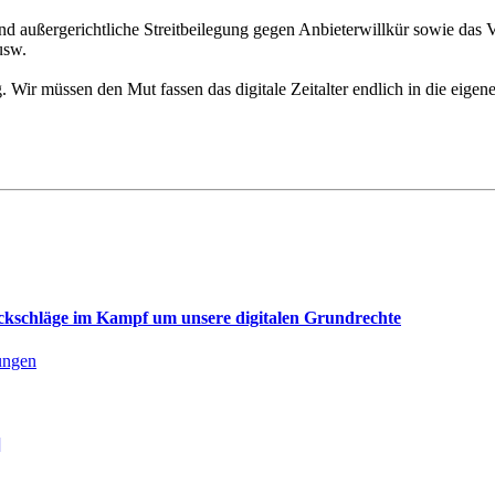
nd außergerichtliche Streitbeilegung gegen Anbieterwillkür sowie d
usw.
g. Wir müssen den Mut fassen das digitale Zeitalter endlich in die e
ckschläge im Kampf um unsere digitalen Grundrechte
lungen
]