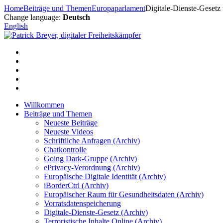
Zum
Home
Beiträge und Themen
Europaparlament
Digitale-Dienste-Gesetz t
Inhalt
Change language:
Deutsch
springen
English
Willkommen
Beiträge und Themen
Neueste Beiträge
Neueste Videos
Schriftliche Anfragen (Archiv)
Chatkontrolle
Going Dark-Gruppe (Archiv)
ePrivacy-Verordnung (Archiv)
Europäische Digitale Identität (Archiv)
iBorderCtrl (Archiv)
Europäischer Raum für Gesundheitsdaten (Archiv)
Vorratsdatenspeicherung
Digitale-Dienste-Gesetz (Archiv)
Terroristische Inhalte Online (Archiv)