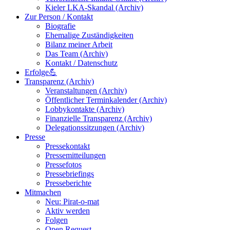
Kieler LKA-Skandal (Archiv)
Zur Person / Kontakt
Biografie
Ehemalige Zuständigkeiten
Bilanz meiner Arbeit
Das Team (Archiv)
Kontakt / Datenschutz
Erfolge💪
Transparenz (Archiv)
Veranstaltungen (Archiv)
Öffentlicher Terminkalender (Archiv)
Lobbykontakte (Archiv)
Finanzielle Transparenz (Archiv)
Delegationssitzungen (Archiv)
Presse
Pressekontakt
Pressemitteilungen
Pressefotos
Pressebriefings
Presseberichte
Mitmachen
Neu: Pirat-o-mat
Aktiv werden
Folgen
Open Request