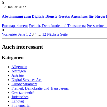
0
17. Januar 2022
Abstimmung zum Digitale-Dienste-Gesetz: Ausschuss für bürgerli
Europaparlament
Freiheit, Demokratie und Transparenz
Pressemittei
0
Vorherige Seite
1
2
3
4
…
12
Nächste Seite
Auch interessant
Kategorien
Allgemein
Anfragen
Anträge
Digital Services Act
Europaparlament
Freiheit, Demokratie und Transparenz
Gesetzentwürfe
Juristisches
Landtag
Piratenpartei