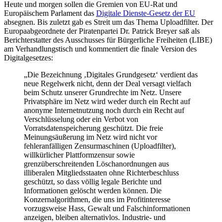
Heute und morgen sollen die Gremien von EU-Rat und
Europäischem Parlament das
Digitale Dienste-Gesetz der EU
absegnen. Bis zuletzt gab es Streit um das Thema Uploadfilter. Der
Europaabgeordnete der Piratenpartei Dr. Patrick Breyer saß als
Berichterstatter des Ausschusses für Bürgerliche Freiheiten (LIBE)
am Verhandlungstisch und kommentiert die finale Version des
Digitalgesetzes:
„Die Bezeichnung ‚Digitales Grundgesetz‘ verdient das
neue Regelwerk nicht, denn der Deal versagt vielfach
beim Schutz unserer Grundrechte im Netz. Unsere
Privatsphäre im Netz wird weder durch ein Recht auf
anonyme Internetnutzung noch durch ein Recht auf
Verschlüsselung oder ein Verbot von
Vorratsdatenspeicherung geschützt. Die freie
Meinungsäußerung im Netz wird nicht vor
fehleranfälligen Zensurmaschinen (Uploadfilter),
willkürlicher Plattformzensur sowie
grenzüberschreitenden Löschanordnungen aus
illiberalen Mitgliedsstaaten ohne Richterbeschluss
geschützt, so dass völlig legale Berichte und
Informationen gelöscht werden können. Die
Konzernalgorithmen, die uns im Profitinteresse
vorzugsweise Hass, Gewalt und Falschinformationen
anzeigen, bleiben alternativlos. Industrie- und