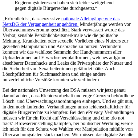
Regierungsinteressen haben sich leider weitgehend
gegen digitale Bürgerrechte durchgesetzt.“
„Erfreulich ist, dass exzessive
nationale Alleingänge wie das
NetzDG der Vergangenheit angehören.
Minderjährige werden vor
Überwachungswerbung geschützt. Stark verwässert wurde das
Verbot, sensible Persönlichkeitsmerkmale wie die politische
Meinung, Krankheiten oder sexuelle Vorlieben eines Nutzers zur
gezielten Manipulation und Ansprache zu nutzen. Verhindern
konnten wir das wahllose Sammeln der Handynummern aller
Uploader:innen auf Erwachsenenplattformen, welches aufgrund
absehbarer Datenhacks und Leaks die Privatsphäre der Nutzer und
die Sicherheit von Sexarbeiter:innen gefährdet hätte. Auch
Löschpflichten für Suchmaschinen und einige andere
nutzerfeindliche Vorstöße konnten wir verhindern.
Bei der nationalen Umsetzung des DSA müssen wir jetzt genau
darauf achten, dass Richtervorbehalt und enge Grenzen behördliche
Lösch- und Überwachungsanordnungen einhegen. Und es gilt nun,
in den noch laufenden Verhandlungen umso leidenschaftlicher für
digitale Bürgerrechte zu kämpfen: Bei den ePrivacy-Verhandlungen
müssen wir für ein Recht auf Verschlüsselung und eine ‚do not
track‘-Browsereinstellung kämpfen, bei politischer Werbung werde
ich mich für den Schutz von Wahlen vor Manipulation mithilfe von
Überwachungsdaten stark machen. Wir müssen das digitale Zeitalter