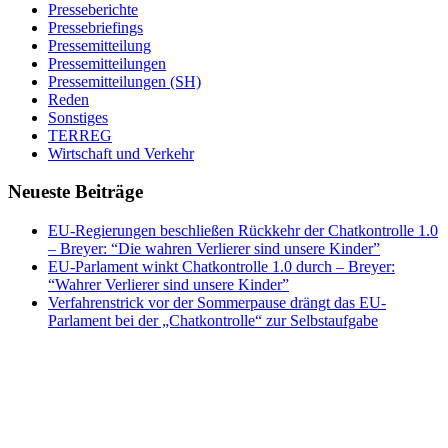
Presseberichte
Pressebriefings
Pressemitteilung
Pressemitteilungen
Pressemitteilungen (SH)
Reden
Sonstiges
TERREG
Wirtschaft und Verkehr
Neueste Beiträge
EU-Regierungen beschließen Rückkehr der Chatkontrolle 1.0
– Breyer: “Die wahren Verlierer sind unsere Kinder”
EU-Parlament winkt Chatkontrolle 1.0 durch – Breyer:
“Wahrer Verlierer sind unsere Kinder”
Verfahrenstrick vor der Sommerpause drängt das EU-
Parlament bei der „Chatkontrolle“ zur Selbstaufgabe