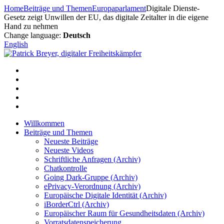
Zum
Home
Beiträge und Themen
Europaparlament
Digitale Dienste-
Inhalt
Gesetz zeigt Unwillen der EU, das digitale Zeitalter in die eigene
springen
Hand zu nehmen
Change language:
Deutsch
English
Willkommen
Beiträge und Themen
Neueste Beiträge
Neueste Videos
Schriftliche Anfragen (Archiv)
Chatkontrolle
Going Dark-Gruppe (Archiv)
ePrivacy-Verordnung (Archiv)
Europäische Digitale Identität (Archiv)
iBorderCtrl (Archiv)
Europäischer Raum für Gesundheitsdaten (Archiv)
Vorratsdatenspeicherung