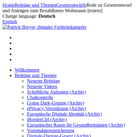
Zum
Home
Beiträge und Themen
Gesetzentwürfe
Rede zu Gesetzentwurf
Inhalt
und Anträgen zum Bezahlbaren Wohnraum [extern]
springen
Change language:
Deutsch
English
Willkommen
Beiträge und Themen
Neueste Beiträge
Neueste Videos
Schriftliche Anfragen (Archiv)
Chatkontrolle
Going Dark-Gruppe (Archiv)
ePrivacy-Verordnung (Archiv)
Europäische Digitale Identität (Archiv)
iBorderCtrl (Archiv)
Europäischer Raum für Gesundheitsdaten (Archiv)
Vorratsdatenspeicherung
Digitale-Dienste-Gesetz (Archiv)