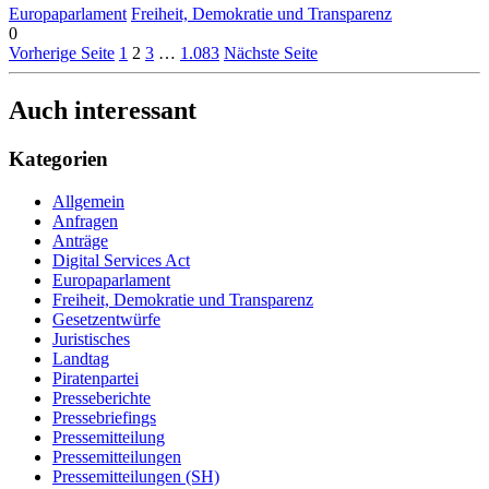
Europaparlament
Freiheit, Demokratie und Transparenz
0
Vorherige Seite
1
2
3
…
1.083
Nächste Seite
Auch interessant
Kategorien
Allgemein
Anfragen
Anträge
Digital Services Act
Europaparlament
Freiheit, Demokratie und Transparenz
Gesetzentwürfe
Juristisches
Landtag
Piratenpartei
Presseberichte
Pressebriefings
Pressemitteilung
Pressemitteilungen
Pressemitteilungen (SH)