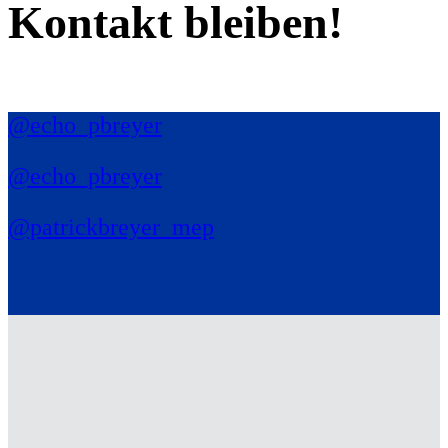
Kontakt bleiben!
@echo_pbreyer
@echo_pbreyer
@patrickbreyer_mep