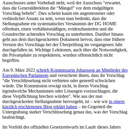
Ausschusses unter Vorbehalt steht, weil der Ausschuss “erwartet,
dass die Generaldirektion die “Mängel” vor dem endgültigen
Vorschlag behebt”. Dies scheint kaum ein angemessener oder
verlässlicher Ansatz zu sein, wenn man bedenkt, dass die
Stellungnahme ein systematisches Versäumnis der DG HOME
offenbart, einen verhältnismäßigen, evidenzbasierten und die
Grundrechte achtenden Vorschlag zu unterbreiten. Darüber hinaus
geht aus dem durchgesickerten Dokument hervor, dass eine frühere
Version des Vorschlags bei der Überprüfung im vergangenen Jahr
durchgefallen ist. Wichtige Lektionen, auch über die Notwendigkeit,
die Privatsphäre zu respektieren, wurden offensichtlich nicht
begriffen.
Am 9. März 2022
schrieb Kommissarin Johansson an Mitglieder des
Europäischen Parlaments
und versicherte ihnen, dass ihr Vorschlag
“die Verschlüsselung nicht verbieten oder generell schwächen
würde. Die Kommission erwägt nicht, in ihrem Vorschlag
irgendwelche Mechanismen oder Lösungen vorzuschlagen, die
diese Verpflichtung brechen würden”. Wie aus der nun
durchgesickerten Stellungnahme hervorgeht, ist – wie wir
in einem
kürzlich erschienenen Blog erklärt haben
– im Gegenteil die
Untergrabung starker Verschlüsselung genau das, was der Vorschlag
beabsichtigt.
Im Vorfeld des offiziellen Gesetzentwurfs im Laufe dieses Jahres