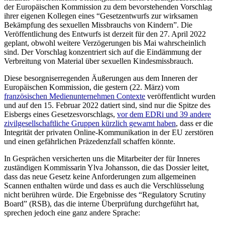
der Europäischen Kommission zu dem bevorstehenden Vorschlag
ihrer eigenen Kollegen eines “Gesetzentwurfs zur wirksamen
Bekämpfung des sexuellen Missbrauchs von Kindern”. Die
Veröffentlichung des Entwurfs ist derzeit für den 27. April 2022
geplant, obwohl weitere Verzögerungen bis Mai wahrscheinlich
sind. Der Vorschlag konzentriert sich auf die Eindämmung der
Verbreitung von Material über sexuellen Kindesmissbrauch.
Diese besorgniserregenden Äußerungen aus dem Inneren der
Europäischen Kommission, die gestern (22. März) vom
französischen Medienunternehmen Contexte
veröffentlicht wurden
und auf den 15. Februar 2022 datiert sind, sind nur die Spitze des
Eisbergs eines Gesetzesvorschlags,
vor dem EDRi und 39 andere
zivilgesellschaftliche Gruppen kürzlich gewarnt haben
, dass er die
Integrität der privaten Online-Kommunikation in der EU zerstören
und einen gefährlichen Präzedenzfall schaffen könnte.
In Gesprächen versicherten uns die Mitarbeiter der für Inneres
zuständigen Kommissarin Ylva Johansson, die das Dossier leitet,
dass das neue Gesetz keine Anforderungen zum allgemeinen
Scannen enthalten würde und dass es auch die Verschlüsselung
nicht berühren würde. Die Ergebnisse des “Regulatory Scrutiny
Board” (RSB), das die interne Überprüfung durchgeführt hat,
sprechen jedoch eine ganz andere Sprache: