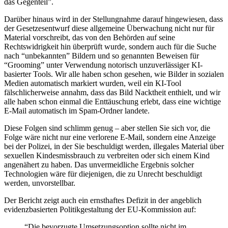
das Gegenteil”.
Darüber hinaus wird in der Stellungnahme darauf hingewiesen, dass
der Gesetzesentwurf diese allgemeine Überwachung nicht nur für
Material vorschreibt, das von den Behörden auf seine
Rechtswidrigkeit hin überprüft wurde, sondern auch für die Suche
nach “unbekannten” Bildern und so genannten Beweisen für
“Grooming” unter Verwendung notorisch unzuverlässiger KI-
basierter Tools. Wir alle haben schon gesehen, wie Bilder in sozialen
Medien automatisch markiert wurden, weil ein KI-Tool
fälschlicherweise annahm, dass das Bild Nacktheit enthielt, und wir
alle haben schon einmal die Enttäuschung erlebt, dass eine wichtige
E-Mail automatisch im Spam-Ordner landete.
Diese Folgen sind schlimm genug – aber stellen Sie sich vor, die
Folge wäre nicht nur eine verlorene E-Mail, sondern eine Anzeige
bei der Polizei, in der Sie beschuldigt werden, illegales Material über
sexuellen Kindesmissbrauch zu verbreiten oder sich einem Kind
angenähert zu haben. Das unvermeidliche Ergebnis solcher
Technologien wäre für diejenigen, die zu Unrecht beschuldigt
werden, unvorstellbar.
Der Bericht zeigt auch ein ernsthaftes Defizit in der angeblich
evidenzbasierten Politikgestaltung der EU-Kommission auf:
“Die bevorzugte Umsetzungsoption sollte nicht im