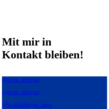
Mit mir in
Kontakt bleiben!
@echo_pbreyer
@echo_pbreyer
@patrickbreyer_mep