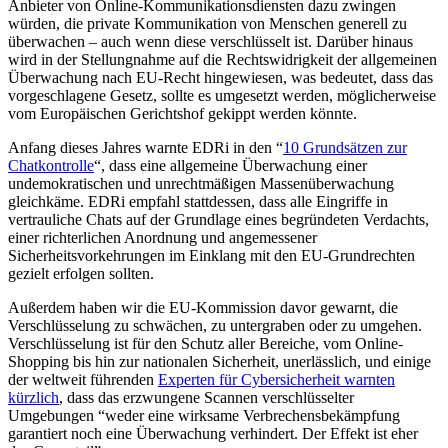
Anbieter von Online-Kommunikationsdiensten dazu zwingen
würden, die private Kommunikation von Menschen generell zu
überwachen – auch wenn diese verschlüsselt ist. Darüber hinaus
wird in der Stellungnahme auf die Rechtswidrigkeit der allgemeinen
Überwachung nach EU-Recht hingewiesen, was bedeutet, dass das
vorgeschlagene Gesetz, sollte es umgesetzt werden, möglicherweise
vom Europäischen Gerichtshof gekippt werden könnte.
Anfang dieses Jahres warnte EDRi in den “
10 Grundsätzen zur
Chatkontrolle
“, dass eine allgemeine Überwachung einer
undemokratischen und unrechtmäßigen Massenüberwachung
gleichkäme. EDRi empfahl stattdessen, dass alle Eingriffe in
vertrauliche Chats auf der Grundlage eines begründeten Verdachts,
einer richterlichen Anordnung und angemessener
Sicherheitsvorkehrungen im Einklang mit den EU-Grundrechten
gezielt erfolgen sollten.
Außerdem haben wir die EU-Kommission davor gewarnt, die
Verschlüsselung zu schwächen, zu untergraben oder zu umgehen.
Verschlüsselung ist für den Schutz aller Bereiche, vom Online-
Shopping bis hin zur nationalen Sicherheit, unerlässlich, und einige
der weltweit führenden
Experten für Cybersicherheit warnten
kürzlich
, dass das erzwungene Scannen verschlüsselter
Umgebungen “weder eine wirksame Verbrechensbekämpfung
garantiert noch eine Überwachung verhindert. Der Effekt ist eher