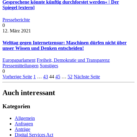
Gesprochene könnte künftig durchforstet werden« | Der
Spiegel [extern]
Presseberichte
0
12. März 2021
Welttag gegen Internetzensur: Maschinen dürfen nicht über
unser Wissen und Denken entscheiden!
Europaparlament
Freiheit, Demokratie und Transparenz
Pressemitteilungen
Sonstiges
0
Vorherige Seite
1
…
43
44
45
…
52
Nächste Seite
Auch interessant
Kategorien
Allgemein
Anfragen
Anträge
Digital Services Act