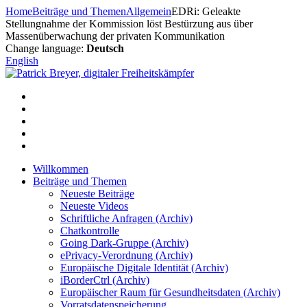
Zum
Home
Beiträge und Themen
Allgemein
EDRi: Geleakte
Inhalt
Stellungnahme der Kommission löst Bestürzung aus über
springen
Massenüberwachung der privaten Kommunikation
Change language:
Deutsch
English
Willkommen
Beiträge und Themen
Neueste Beiträge
Neueste Videos
Schriftliche Anfragen (Archiv)
Chatkontrolle
Going Dark-Gruppe (Archiv)
ePrivacy-Verordnung (Archiv)
Europäische Digitale Identität (Archiv)
iBorderCtrl (Archiv)
Europäischer Raum für Gesundheitsdaten (Archiv)
Vorratsdatenspeicherung