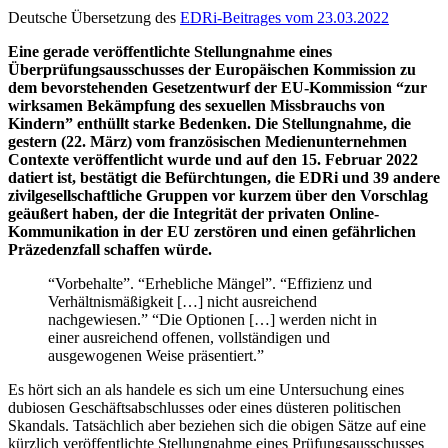
Deutsche Übersetzung des
EDRi-Beitrages vom 23.03.2022
Eine gerade veröffentlichte Stellungnahme eines
Überprüfungsausschusses der Europäischen Kommission zu
dem bevorstehenden Gesetzentwurf der EU-Kommission “zur
wirksamen Bekämpfung des sexuellen Missbrauchs von
Kindern” enthüllt starke Bedenken. Die Stellungnahme, die
gestern (22. März) vom französischen Medienunternehmen
Contexte veröffentlicht wurde und auf den 15. Februar 2022
datiert ist, bestätigt die Befürchtungen, die EDRi und 39 andere
zivilgesellschaftliche Gruppen vor kurzem über den Vorschlag
geäußert haben, der die Integrität der privaten Online-
Kommunikation in der EU zerstören und einen gefährlichen
Präzedenzfall schaffen würde.
“Vorbehalte”. “Erhebliche Mängel”. “Effizienz und
Verhältnismäßigkeit […] nicht ausreichend
nachgewiesen.” “Die Optionen […] werden nicht in
einer ausreichend offenen, vollständigen und
ausgewogenen Weise präsentiert.”
Es hört sich an als handele es sich um eine Untersuchung eines
dubiosen Geschäftsabschlusses oder eines düsteren politischen
Skandals. Tatsächlich aber beziehen sich die obigen Sätze auf eine
kürzlich veröffentlichte Stellungnahme eines Prüfungsausschusses