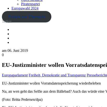
Piratenpartei
Europawahl 2024
Zurück zur Übersicht
Teilen:
am
06. Juni 2019
0
EU-Justizminister wollen Vorratsdatenspe
Europaparlament
Freiheit, Demokratie und Transparenz
Pressebericht
EU-Justizminister wollen Vorratsdatenspeicherung wiederbeleben
Na, an wen geht das Selfie aus dem Bällebad? Auch das würde eine V
(Foto: Britta Pedersen/dpa)