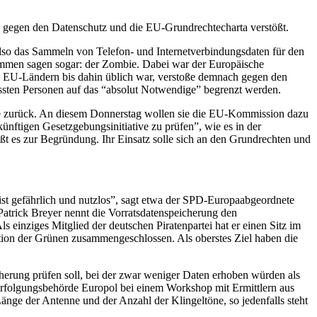
g gegen den Datenschutz und die EU-Grundrechtecharta verstößt.
also das Sammeln von Telefon- und Internetverbindungsdaten für den
timmen sagen sogar: der Zombie. Dabei war der Europäische
len EU-Ländern bis dahin üblich war, verstoße demnach gegen den
assten Personen auf das “absolut Notwendige” begrenzt werden.
gerne zurück. An diesem Donnerstag wollen sie die EU-Kommission dazu
nftigen Gesetzgebungsinitiative zu prüfen”, wie es in der
ßt es zur Begründung. Ihr Einsatz solle sich an den Grundrechten und
ist gefährlich und nutzlos”, sagt etwa der SPD-Europaabgeordnete
Patrick Breyer nennt die Vorratsdatenspeicherung den
 einziges Mitglied der deutschen Piratenpartei hat er einen Sitz im
tion der Grünen zusammengeschlossen. Als oberstes Ziel haben die
herung prüfen soll, bei der zwar weniger Daten erhoben würden als
verfolgungsbehörde Europol bei einem Workshop mit Ermittlern aus
änge der Antenne und der Anzahl der Klingeltöne, so jedenfalls steht