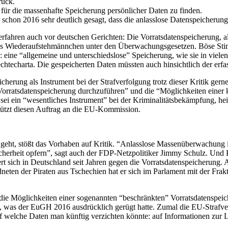
rück.
ür die massenhafte Speicherung persönlicher Daten zu finden.
chon 2016 sehr deutlich gesagt, dass die anlasslose Datenspeicherun
erfahren auch vor deutschen Gerichten: Die Vorratsdatenspeicherung, 
ist das Wiederaufstehmännchen unter den Überwachungsgesetzen. Böse S
: eine “allgemeine und unterschiedslose” Speicherung, wie sie in vie
htecharta. Die gespeicherten Daten müssten auch hinsichtlich der erf
eicherung als Instrument bei der Strafverfolgung trotz dieser Kritik 
orratsdatenspeicherung durchzuführen” und die “Möglichkeiten einer kü
sei ein “wesentliches Instrument” bei der Kriminalitätsbekämpfung, hei
stützt diesen Auftrag an die EU-Kommission.
e geht, stößt das Vorhaben auf Kritik. “Anlasslose Massenüberwachung 
icherheit opfern”, sagt auch der FDP-Netzpolitiker Jimmy Schulz. Und 
sich in Deutschland seit Jahren gegen die Vorratsdatenspeicherung. Als
ten der Piraten aus Tschechien hat er sich im Parlament mit der Frak
.
 die Möglichkeiten einer sogenannten “beschränkten” Vorratsdatenspeic
ern, was der EuGH 2016 ausdrücklich gerügt hatte. Zumal die EU-Straf
uf welche Daten man künftig verzichten könnte: auf Informationen zur L