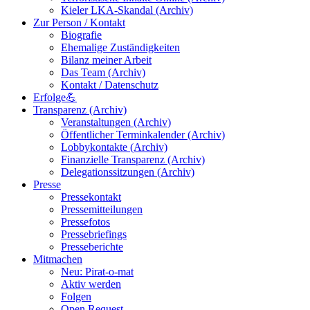
Kieler LKA-Skandal (Archiv)
Zur Person / Kontakt
Biografie
Ehemalige Zuständigkeiten
Bilanz meiner Arbeit
Das Team (Archiv)
Kontakt / Datenschutz
Erfolge💪
Transparenz (Archiv)
Veranstaltungen (Archiv)
Öffentlicher Terminkalender (Archiv)
Lobbykontakte (Archiv)
Finanzielle Transparenz (Archiv)
Delegationssitzungen (Archiv)
Presse
Pressekontakt
Pressemitteilungen
Pressefotos
Pressebriefings
Presseberichte
Mitmachen
Neu: Pirat-o-mat
Aktiv werden
Folgen
Open Request