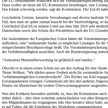
Die EU-Justizminister wünschen sich die Vorratsdatenspeicherung zu
Dazu wollen sie heute die EU-Kommission beauftragen, eine Lösung f
Das könnte schwierig werden, sagt die Kommission. Der EuGH hatte s
Gescheiterte Gesetze, kassierte Verordnungen und diverse laufende V
Fall, dass man sie später einmal braucht bei der Strafverfolgung, 
Gerichtshof (EuGH) in seinem Urteil aus dem Jahr 2016 sehr deutlich
Datenschutz sowie den Schutz des Privatlebens nach der EU-Grundrec
Die Justizminister der Europäischen Union hätten die Vorratsdatensp
auffordern, eine “umfassende Studie zu möglichen Lösungen für die V
entsprechenden Beschlussvorlage heißt. Die Vorratsdatenspeicherung 
der Verhältnismäßigkeit ausrichten. Auch die Bundesregierung unter
“Anlasslose Massenüberwachung ist gefährlich und nutzlos.”
Obwohl es in einem ersten Schritt nur um den Auftrag für eine Studi
Tiemo Wölken. “Wir dürfen unsere Freiheit nicht für vermeintliche S
“schlimmstmöglichen Generalverdacht”. Der Richter aus Kiel engagiert 
Europaparlament errungen. Gemeinsam mit den drei anderen Abgeordne
Piraten ein Moratorium für weitere Überwachungsgesetze ausgerufen
Was den Kritikern besonders aufstößt, ist, dass die Kommission auch
früher üblich – aber eben weiterhin unterschiedslos von allen Bürg
den Mitgliedstaaten im vergangenen Jahr eher kreative Ideen hatte, a
es auf Folien, die die Ergebnisse des Workshops zusammenfassen.