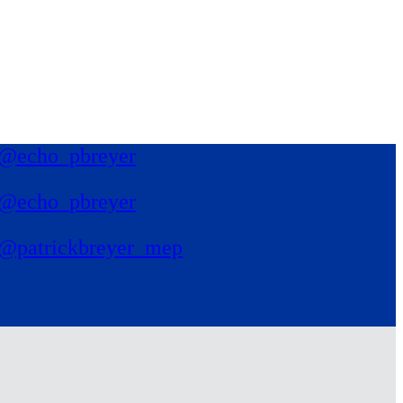
@echo_pbreyer
@echo_pbreyer
@patrickbreyer_mep