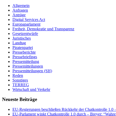
Allgemein
Anfragen
Anträge
Digital Services Act
Europaparlament
Freiheit, Demokratie und Transparenz
Gesetzentwürfe
Juristisches
Landtag
Piratenpartei
Presseberichte
Pressebriefings
Pressemitteilung
Pressemitteilungen
Pressemitteilungen (SH)
Reden
Sonstiges
TERREG
Wirtschaft und Verkehr
Neueste Beiträge
EU-Regierungen beschließen Rückkehr der Chatkontrolle 1.0 – 
EU-Parlament winkt Chatkontrolle 1.0 durch – Breyer: “Wahrer