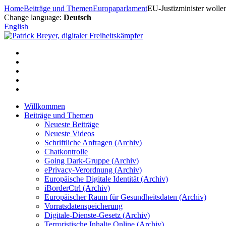
Zum
Home
Beiträge und Themen
Europaparlament
EU-Justizminister wolle
Inhalt
Change language:
Deutsch
springen
English
Willkommen
Beiträge und Themen
Neueste Beiträge
Neueste Videos
Schriftliche Anfragen (Archiv)
Chatkontrolle
Going Dark-Gruppe (Archiv)
ePrivacy-Verordnung (Archiv)
Europäische Digitale Identität (Archiv)
iBorderCtrl (Archiv)
Europäischer Raum für Gesundheitsdaten (Archiv)
Vorratsdatenspeicherung
Digitale-Dienste-Gesetz (Archiv)
Terroristische Inhalte Online (Archiv)