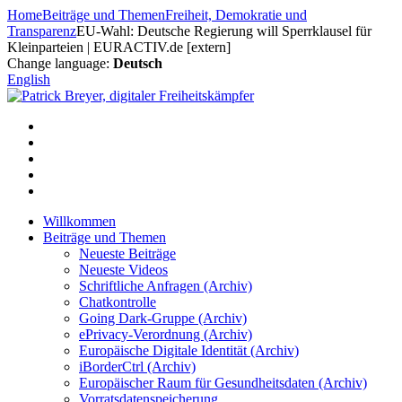
Zum
Home
Beiträge und Themen
Freiheit, Demokratie und
Inhalt
Transparenz
EU-Wahl: Deutsche Regierung will Sperrklausel für
springen
Kleinparteien | EURACTIV.de [extern]
Change language:
Deutsch
English
Willkommen
Beiträge und Themen
Neueste Beiträge
Neueste Videos
Schriftliche Anfragen (Archiv)
Chatkontrolle
Going Dark-Gruppe (Archiv)
ePrivacy-Verordnung (Archiv)
Europäische Digitale Identität (Archiv)
iBorderCtrl (Archiv)
Europäischer Raum für Gesundheitsdaten (Archiv)
Vorratsdatenspeicherung