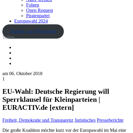
Folgen
Open Request
Piratenpartei
Europawahl 2024
Zurück zur Übersicht
Teilen:
am
06. Oktober 2018
1
EU-Wahl: Deutsche Regierung will
Sperrklausel für Kleinparteien |
EURACTIV.de [extern]
Freiheit, Demokratie und Transparenz
Juristisches
Presseberichte
Die große Koalition möchte kurz vor der Europawahl im Mai eine