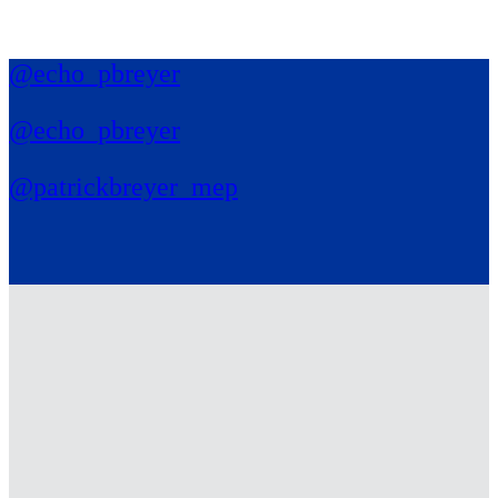
@echo_pbreyer
@echo_pbreyer
@patrickbreyer_mep