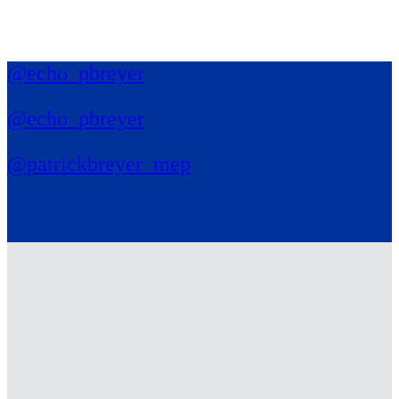
@echo_pbreyer
@echo_pbreyer
@patrickbreyer_mep