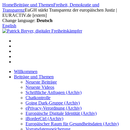
Zum
Home
Beiträge und Themen
Freiheit, Demokratie und
Inhalt
Transparenz
EuGH stärkt Transparenz der europäischen Justiz |
springen
EURACTIV.de [extern]
Change language:
Deutsch
English
Willkommen
Beiträge und Themen
Neueste Beiträge
Neueste Videos
Schriftliche Anfragen (Archiv)
Chatkontrolle
Going Dark-Gruppe (Archiv)
ePrivacy-Verordnung (Archiv)
Europäische Digitale Identität (Archiv)
iBorderCtrl (Archiv)
Europäischer Raum für Gesundheitsdaten (Archiv)
Vorratsdatenspeicherung