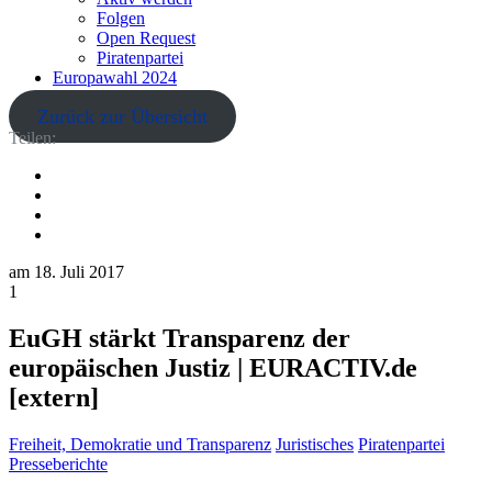
Folgen
Open Request
Piratenpartei
Europawahl 2024
Zurück zur Übersicht
Teilen:
am
18. Juli 2017
1
EuGH stärkt Transparenz der
europäischen Justiz | EURACTIV.de
[extern]
Freiheit, Demokratie und Transparenz
Juristisches
Piratenpartei
Presseberichte