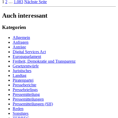
1
2
…
1.083
Nächste Seite
Auch interessant
Kategorien
Allgemein
Anfragen
Anträge
Digital Services Act
Europaparlament
Freiheit, Demokratie und Transparenz
Gesetzentwürfe
Juristisches
Landtag
Piratenpartei
Presseberichte
Pressebriefings
Pressemitteilung
Pressemitteilungen
Pressemitteilungen (SH)
Reden
Sonstiges