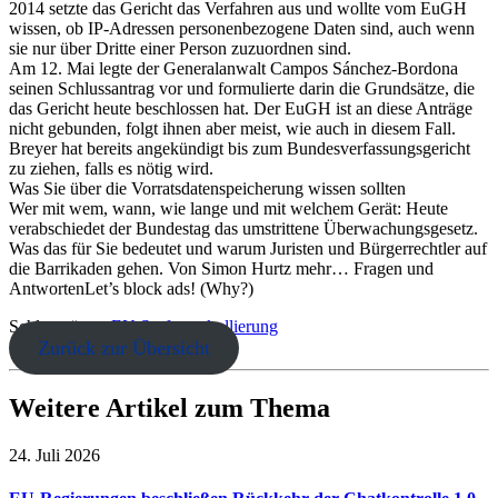
2014 setzte das Gericht das Verfahren aus und wollte vom EuGH
wissen, ob IP-Adressen personenbezogene Daten sind, auch wenn
sie nur über Dritte einer Person zuzuordnen sind.
Am 12. Mai legte der Generalanwalt Campos Sánchez-Bordona
seinen Schlussantrag vor und formulierte darin die Grundsätze, die
das Gericht heute beschlossen hat. Der EuGH ist an diese Anträge
nicht gebunden, folgt ihnen aber meist, wie auch in diesem Fall.
Breyer hat bereits angekündigt bis zum Bundesverfassungsgericht
zu ziehen, falls es nötig wird.
Was Sie über die Vorratsdatenspeicherung wissen sollten
Wer mit wem, wann, wie lange und mit welchem Gerät: Heute
verabschiedet der Bundestag das umstrittene Überwachungsgesetz.
Was das für Sie bedeutet und warum Juristen und Bürgerrechtler auf
die Barrikaden gehen. Von Simon Hurtz mehr… Fragen und
AntwortenLet’s block ads! (Why?)
Schlagwörter:
EU
Surfprotokollierung
Zurück zur Übersicht
Weitere Artikel zum Thema
24. Juli 2026