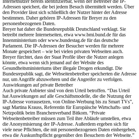
Internetnutzer bereits identifizierbar, wenn der Betreiber die IP-
Adressen speichert, die bei jedem Besuch übermittelt werden. Über
den Provider lässt sich schließlich der Nutzer hinter der Adresse
bestimmen. Daher gehören IP-Adressen für Breyer zu den
personenbezogenen Daten.
Breyer hat daher die Bundesrepublik Deutschland verklagt. Sie
betreibt mehrere Internetseiten, etwa www.bmi.bund.de für das
Innenministerium oder www.bundestag.de für das deutsche
Parlament. Die IP-Adressen der Besucher werden für mehrere
Monate gespeichert – wie bei vielen privaten Webseiten auch.
Breyer fürchtet, dass der Staat Profile über die Nutzer anlegen
könnte, etwa wenn sich jemand auf der Website des
Gesundheitsministeriums über illegale Drogen erkundigt. Die
Bundesrepublik sagt, die Webseitenbetreiber speicherten die Adresse
nur, um Angriffe abzuwehren und die Angreifer zu verfolgen.
Auswirkungen auf private Betreiber
Auch private Anbieter sind von dem Urteil betroffen. “Das Urteil
hat Auswirkungen auf alle Geschäftsmodelle, die die Nutzung der
IP-Adresse vorrausetzen, von Online-Werbung bis zu Smart TVs”,
sagt Martina Krauss, Referentin für Europäische Wirtschafts- und
Netzpolitik beim Branchenverband Bitkom. “Private
Webseitenbetreiber müssen zum Teil ihre Abläufe umstellen, etwa
die Anonymisierung der IP-Adresse. Außerdem ergeben sich für
viele neue Pflichten, die mit personenbezogenen Daten einhergehen,
etwa die Auskunftspflicht gegenüber den Besuchern der Webseite.”