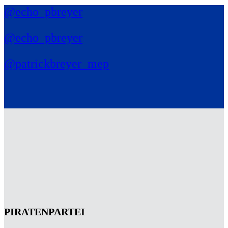
@echo_pbreyer
@echo_pbreyer
@patrickbreyer_mep
PIRATENPARTEI