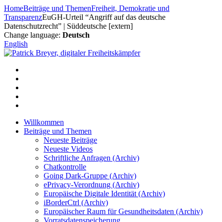
Zum
Home
Beiträge und Themen
Freiheit, Demokratie und
Inhalt
Transparenz
EuGH-Urteil “Angriff auf das deutsche
springen
Datenschutzrecht” | Süddeutsche [extern]
Change language:
Deutsch
English
Willkommen
Beiträge und Themen
Neueste Beiträge
Neueste Videos
Schriftliche Anfragen (Archiv)
Chatkontrolle
Going Dark-Gruppe (Archiv)
ePrivacy-Verordnung (Archiv)
Europäische Digitale Identität (Archiv)
iBorderCtrl (Archiv)
Europäischer Raum für Gesundheitsdaten (Archiv)
Vorratsdatenspeicherung