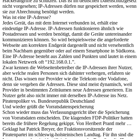
Hackerangriffe zu schützen. Das ist im deutschen Datenschutzgesetz
nicht vorgesehen; IP-Adressen dürfen nur gespeichert werden, wenn
sie zur Abrechnung benötigt werden.
Was ist eine IP-Adresse?
Jedes Gerät, das mit dem Internet verbunden ist, erhält eine
eindeutige IP-Adresse. IP-Adressen funktionieren ähnlich wie
Postadressen und werden benötigt, damit die Geräte untereinander
kommunizieren können. So wird beispielsweise die angeforderte
Webseite am korrekten Endgerät dargestellt und nicht versehentlich
beim Nachbarn gegenüber oder auf einem Smartphone in Südkorea.
Eine IP-Adresse besteht aus Zahlen und Punkten und lautet in einem
lokalen Netzwerk oft “192.168.0.1.”.
Zwar kennen die Webseitenbetreiber die IP-Adressen ihrer Nutzer,
aber welche realen Personen sich dahinter verbergen, erfahren sie
nicht. Das wissen nur Provider wie die Telekom oder Vodafone,
denn sie vergeben die Adressen. Diese sind meist dynamisch, weil
Provider in bestimmten Zeiträumen neue Adressen generieren. Ein
Nutzer geht also nicht immer mit derselben IP-Adresse ins Netz.
Piratenpoliker vs. Bundesrepublik Deutschland
Und wieder grüßt die Vorratsdatenspeicherung
Schon wieder muss das Verfassungsgericht über die Speicherung
von Vorratsdaten entscheiden. Die klagenden FDP-Politiker hatten
bereits die frühere Regelung gekippt. Von Heribert Prantl mehr …
Geklagt hat Patrick Breyer, der Fraktionsvorsitzende der
Piratenpartei im schleswig-holsteinischen Landtag. Für ihn sind die