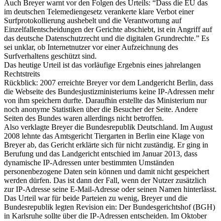
Auch Breyer warnt vor den Folgen des Urteils: “Dass die EU das
im deutschen Telemediengesetz verankerte klare Verbot einer
Surfprotokollierung aushebelt und die Verantwortung auf
Einzelfallentscheidungen der Gerichte abschiebt, ist ein Angriff auf
das deutsche Datenschutzrecht und die digitalen Grundrechte.” Es
sei unklar, ob Internetnutzer vor einer Aufzeichnung des
Surfverhaltens geschützt sind.
Das heutige Urteil ist das vorläufige Ergebnis eines jahrelangen
Rechtstreits
Rückblick: 2007 erreichte Breyer vor dem Landgericht Berlin, dass
die Webseite des Bundesjustizministeriums keine IP-Adressen mehr
von ihm speichern durfte. Daraufhin erstellte das Ministerium nur
noch anonyme Statistiken über die Besucher der Seite. Andere
Seiten des Bundes waren allerdings nicht betroffen.
Also verklagte Breyer die Bundesrepublik Deutschland. Im August
2008 lehnte das Amtsgericht Tiergarten in Berlin eine Klage von
Breyer ab, das Gericht erklärte sich für nicht zuständig. Er ging in
Berufung und das Landgericht entschied im Januar 2013, dass
dynamische IP-Adressen unter bestimmten Umständen
personenbezogene Daten sein können und damit nicht gespeichert
werden dürfen. Das ist dann der Fall, wenn der Nutzer zusätzlich
zur IP-Adresse seine E-Mail-Adresse oder seinen Namen hinterlässt.
Das Urteil war für beide Parteien zu wenig, Breyer und die
Bundesrepublik legten Revision ein: Der Bundesgerichtshof (BGH)
in Karlsruhe sollte über die IP-Adressen entscheiden. Im Oktober