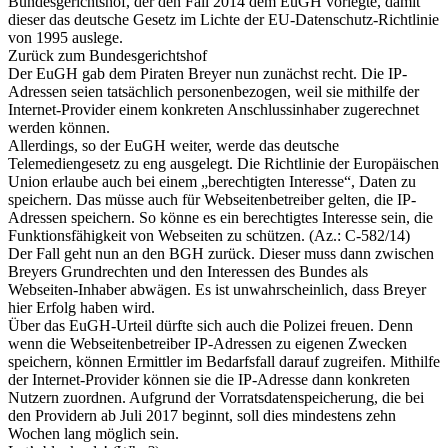
Bundesgerichtshof, der den Fall 2014 dem EuGH vorlegte, damit
dieser das deutsche Gesetz im Lichte der EU-Datenschutz-Richtlinie
von 1995 auslege.
Zurück zum Bundesgerichtshof
Der EuGH gab dem Piraten Breyer nun zunächst recht. Die IP-
Adressen seien tatsächlich personenbezogen, weil sie mithilfe der
Internet-Provider einem konkreten Anschlussinhaber zugerechnet
werden können.
Allerdings, so der EuGH weiter, werde das deutsche
Telemediengesetz zu eng ausgelegt. Die Richtlinie der Europäischen
Union erlaube auch bei einem „berechtigten Interesse“, Daten zu
speichern. Das müsse auch für Webseitenbetreiber gelten, die IP-
Adressen speichern. So könne es ein berechtigtes Interesse sein, die
Funktionsfähigkeit von Webseiten zu schützen. (Az.: C-582/14)
Der Fall geht nun an den BGH zurück. Dieser muss dann zwischen
Breyers Grundrechten und den Interessen des Bundes als
Webseiten-Inhaber abwägen. Es ist unwahrscheinlich, dass Breyer
hier Erfolg haben wird.
Über das EuGH-Urteil dürfte sich auch die Polizei freuen. Denn
wenn die Webseitenbetreiber IP-Adressen zu eigenen Zwecken
speichern, können Ermittler im Bedarfsfall darauf zugreifen. Mithilfe
der Internet-Provider können sie die IP-Adresse dann konkreten
Nutzern zuordnen. Aufgrund der Vorratsdatenspeicherung, die bei
den Providern ab Juli 2017 beginnt, soll dies mindestens zehn
Wochen lang möglich sein.