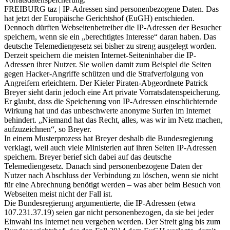
FREIBURG taz | IP-Adressen sind personenbezogene Daten. Das
hat jetzt der Europäische Gerichtshof (EuGH) entschieden.
Dennoch dürften Webseitenbetreiber die IP-Adressen der Besucher
speichern, wenn sie ein „berechtigtes Interesse“ daran haben. Das
deutsche Telemediengesetz sei bisher zu streng ausgelegt worden.
Derzeit speichern die meisten Internet-Seiteninhaber die IP-
Adressen ihrer Nutzer. Sie wollen damit zum Beispiel die Seiten
gegen Hacker-Angriffe schützen und die Strafverfolgung von
Angreifern erleichtern. Der Kieler Piraten-Abgeordnete Patrick
Breyer sieht darin jedoch eine Art private Vorratsdatenspeicherung.
Er glaubt, dass die Speicherung von IP-Adressen einschüchternde
Wirkung hat und das unbeschwerte anonyme Surfen im Internet
behindert. „Niemand hat das Recht, alles, was wir im Netz machen,
aufzuzeichnen“, so Breyer.
In einem Musterprozess hat Breyer deshalb die Bundesregierung
verklagt, weil auch viele Ministerien auf ihren Seiten IP-Adressen
speichern. Breyer berief sich dabei auf das deutsche
Telemediengesetz. Danach sind personenbezogene Daten der
Nutzer nach Abschluss der Verbindung zu löschen, wenn sie nicht
für eine Abrechnung benötigt werden – was aber beim Besuch von
Webseiten meist nicht der Fall ist.
Die Bundesregierung argumentierte, die IP-Adressen (etwa
107.231.37.19) seien gar nicht personenbezogen, da sie bei jeder
Einwahl ins Internet neu vergeben werden. Der Streit ging bis zum