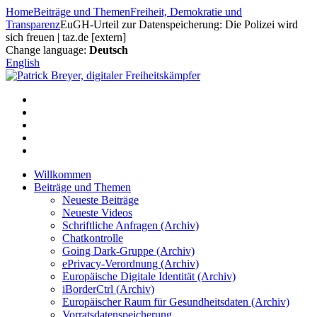
Zum
Home
Beiträge und Themen
Freiheit, Demokratie und
Inhalt
Transparenz
EuGH-Urteil zur Datenspeicherung: Die Polizei wird
springen
sich freuen | taz.de [extern]
Change language:
Deutsch
English
Willkommen
Beiträge und Themen
Neueste Beiträge
Neueste Videos
Schriftliche Anfragen (Archiv)
Chatkontrolle
Going Dark-Gruppe (Archiv)
ePrivacy-Verordnung (Archiv)
Europäische Digitale Identität (Archiv)
iBorderCtrl (Archiv)
Europäischer Raum für Gesundheitsdaten (Archiv)
Vorratsdatenspeicherung