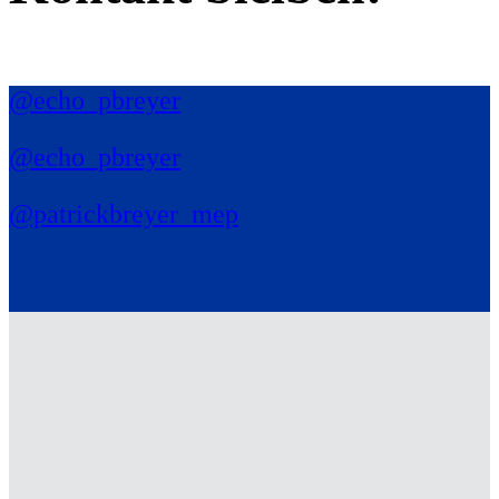
@echo_pbreyer
@echo_pbreyer
@patrickbreyer_mep