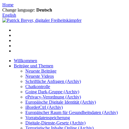
Zum
Home
Inhalt
Change language:
Deutsch
springen
English
Willkommen
Beiträge und Themen
Neueste Beiträge
Neueste Videos
Schriftliche Anfragen (Archiv)
Chatkontrolle
Going Dark-Gruppe (Archiv)
ePrivacy-Verordnung (Archiv)
Europäische Digitale Identität (Archiv)
iBorderCtrl (Archiv)
Europäischer Raum für Gesundheitsdaten (Archiv)
Vorratsdatenspeicherung
Digitale-Dienste-Gesetz (Archiv)
Terroristische Inhalte Online (Archiv)