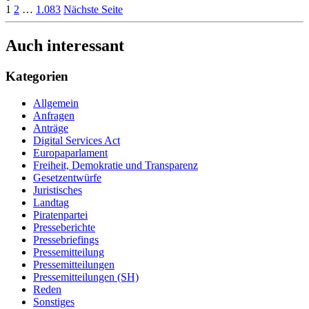
1
2
…
1.083
Nächste Seite
Auch interessant
Kategorien
Allgemein
Anfragen
Anträge
Digital Services Act
Europaparlament
Freiheit, Demokratie und Transparenz
Gesetzentwürfe
Juristisches
Landtag
Piratenpartei
Presseberichte
Pressebriefings
Pressemitteilung
Pressemitteilungen
Pressemitteilungen (SH)
Reden
Sonstiges