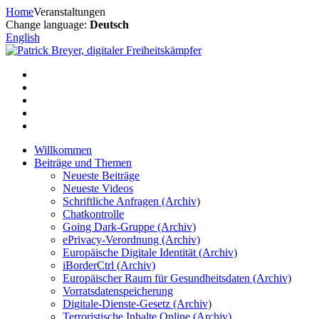
Zum
Home
Veranstaltungen
Inhalt
Change language:
Deutsch
springen
English
Willkommen
Beiträge und Themen
Neueste Beiträge
Neueste Videos
Schriftliche Anfragen (Archiv)
Chatkontrolle
Going Dark-Gruppe (Archiv)
ePrivacy-Verordnung (Archiv)
Europäische Digitale Identität (Archiv)
iBorderCtrl (Archiv)
Europäischer Raum für Gesundheitsdaten (Archiv)
Vorratsdatenspeicherung
Digitale-Dienste-Gesetz (Archiv)
Terroristische Inhalte Online (Archiv)