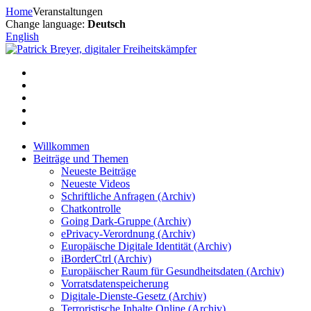
Zum
Home
Veranstaltungen
Inhalt
Change language:
Deutsch
springen
English
Willkommen
Beiträge und Themen
Neueste Beiträge
Neueste Videos
Schriftliche Anfragen (Archiv)
Chatkontrolle
Going Dark-Gruppe (Archiv)
ePrivacy-Verordnung (Archiv)
Europäische Digitale Identität (Archiv)
iBorderCtrl (Archiv)
Europäischer Raum für Gesundheitsdaten (Archiv)
Vorratsdatenspeicherung
Digitale-Dienste-Gesetz (Archiv)
Terroristische Inhalte Online (Archiv)