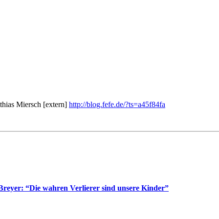
thias Miersch [extern]
http://blog.fefe.de/?ts=a45f84fa
reyer: “Die wahren Verlierer sind unsere Kinder”