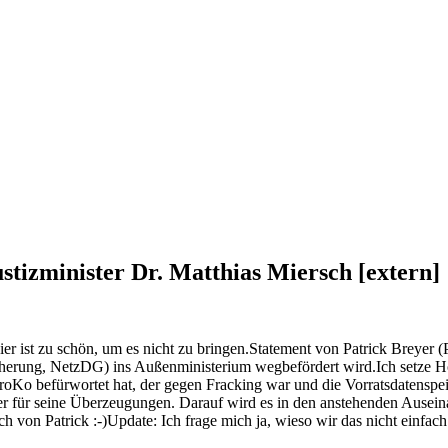
tizminister Dr. Matthias Miersch [extern]
hier ist zu schön, um es nicht zu bringen.Statement von Patrick Breyer 
herung, NetzDG) ins Außenministerium wegbefördert wird.Ich setze Hof
GroKo befürwortet hat, der gegen Fracking war und die Vorratsdatens
orher für seine Überzeugungen. Darauf wird es in den anstehenden Au
ch von Patrick :-)Update: Ich frage mich ja, wieso wir das nicht einf