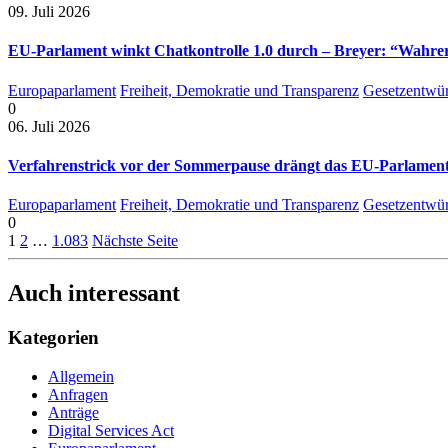
09. Juli 2026
EU-Parlament winkt Chatkontrolle 1.0 durch – Breyer: “Wahrer 
Europaparlament
Freiheit, Demokratie und Transparenz
Gesetzentwür
0
06. Juli 2026
Verfahrenstrick vor der Sommerpause drängt das EU-Parlament 
Europaparlament
Freiheit, Demokratie und Transparenz
Gesetzentwür
0
1
2
…
1.083
Nächste Seite
Auch interessant
Kategorien
Allgemein
Anfragen
Anträge
Digital Services Act