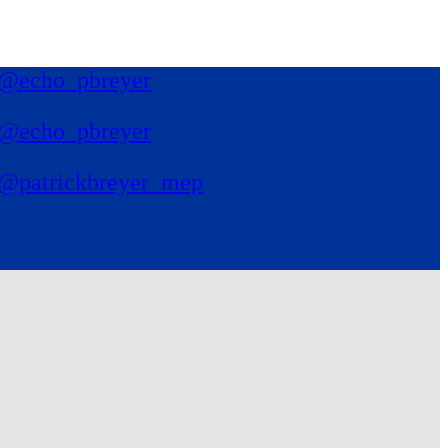
@echo_pbreyer
@echo_pbreyer
@patrickbreyer_mep