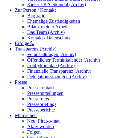
Kieler LKA-Skandal (Archiv)
Zur Person / Kontakt
Biografie
Ehemalige Zuständigkeiten
Bilanz meiner Arbeit
Das Team (Archiv)
Kontakt / Datenschutz
Erfolge💪
Transparenz (Archiv)
Veranstaltungen (Archiv)
Öffentlicher Terminkalender (Archiv)
Lobbykontakte (Archiv)
Finanzielle Transparenz (Archiv)
Delegationssitzungen (Archiv)
Presse
Pressekontakt
Pressemitteilungen
Pressefotos
Pressebriefings
Presseberichte
Mitmachen
Neu: Pirat-o-mat
Aktiv werden
Folgen
Open Request