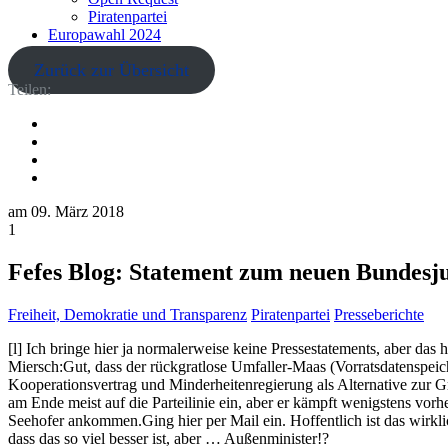
Piratenpartei
Europawahl 2024
Zurück zur Übersicht
Teilen:
am
09. März 2018
1
Fefes Blog: Statement zum neuen Bundesjus
Freiheit, Demokratie und Transparenz
Piratenpartei
Presseberichte
[l] Ich bringe hier ja normalerweise keine Pressestatements, aber das 
Miersch:Gut, dass der rückgratlose Umfaller-Maas (Vorratsdatenspeic
Kooperationsvertrag und Minderheitenregierung als Alternative zur 
am Ende meist auf die Parteilinie ein, aber er kämpft wenigstens v
Seehofer ankommen.Ging hier per Mail ein. Hoffentlich ist das wirkli
dass das so viel besser ist, aber … Außenminister!?