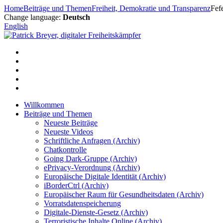
Zum
Home
Beiträge und Themen
Freiheit, Demokratie und Transparenz
Fef
Inhalt
Change language:
Deutsch
springen
English
Willkommen
Beiträge und Themen
Neueste Beiträge
Neueste Videos
Schriftliche Anfragen (Archiv)
Chatkontrolle
Going Dark-Gruppe (Archiv)
ePrivacy-Verordnung (Archiv)
Europäische Digitale Identität (Archiv)
iBorderCtrl (Archiv)
Europäischer Raum für Gesundheitsdaten (Archiv)
Vorratsdatenspeicherung
Digitale-Dienste-Gesetz (Archiv)
Terroristische Inhalte Online (Archiv)