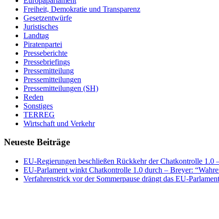
Europaparlament
Freiheit, Demokratie und Transparenz
Gesetzentwürfe
Juristisches
Landtag
Piratenpartei
Presseberichte
Pressebriefings
Pressemitteilung
Pressemitteilungen
Pressemitteilungen (SH)
Reden
Sonstiges
TERREG
Wirtschaft und Verkehr
Neueste Beiträge
EU-Regierungen beschließen Rückkehr der Chatkontrolle 1.0 – 
EU-Parlament winkt Chatkontrolle 1.0 durch – Breyer: “Wahrer
Verfahrenstrick vor der Sommerpause drängt das EU-Parlament 