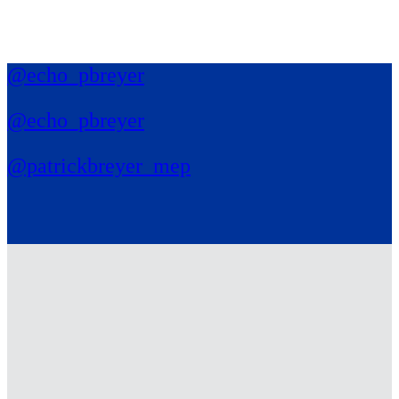
@echo_pbreyer
@echo_pbreyer
@patrickbreyer_mep