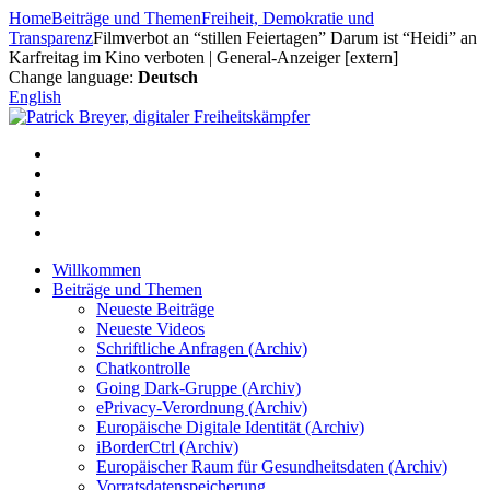
Zum
Home
Beiträge und Themen
Freiheit, Demokratie und
Inhalt
Transparenz
Filmverbot an “stillen Feiertagen” Darum ist “Heidi” an
springen
Karfreitag im Kino verboten | General-Anzeiger [extern]
Change language:
Deutsch
English
Willkommen
Beiträge und Themen
Neueste Beiträge
Neueste Videos
Schriftliche Anfragen (Archiv)
Chatkontrolle
Going Dark-Gruppe (Archiv)
ePrivacy-Verordnung (Archiv)
Europäische Digitale Identität (Archiv)
iBorderCtrl (Archiv)
Europäischer Raum für Gesundheitsdaten (Archiv)
Vorratsdatenspeicherung