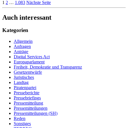
1
2
…
1.083
Nächste Seite
Auch interessant
Kategorien
Allgemein
Anfragen
Anträge
Digital Services Act
Europaparlament
Freiheit, Demokratie und Transparenz
Gesetzentwürfe
Juristisches
Landtag
Piratenpartei
Presseberichte
Pressebriefings
Pressemitteilung
Pressemitteilungen
Pressemitteilungen (SH)
Reden
Sonstiges