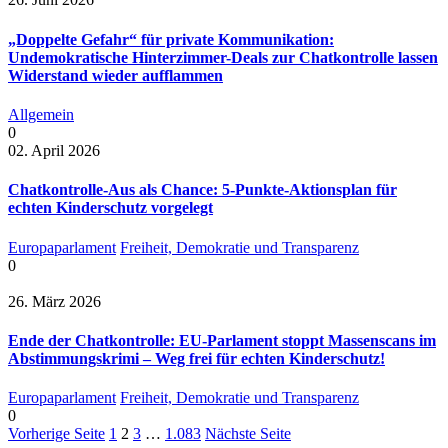
„Doppelte Gefahr“ für private Kommunikation:
Undemokratische Hinterzimmer-Deals zur Chatkontrolle lassen
Widerstand wieder aufflammen
Allgemein
0
02. April 2026
Chatkontrolle-Aus als Chance: 5-Punkte-Aktionsplan für
echten Kinderschutz vorgelegt
Europaparlament
Freiheit, Demokratie und Transparenz
0
26. März 2026
Ende der Chatkontrolle: EU-Parlament stoppt Massenscans im
Abstimmungskrimi – Weg frei für echten Kinderschutz!
Europaparlament
Freiheit, Demokratie und Transparenz
0
Vorherige Seite
1
2
3
…
1.083
Nächste Seite