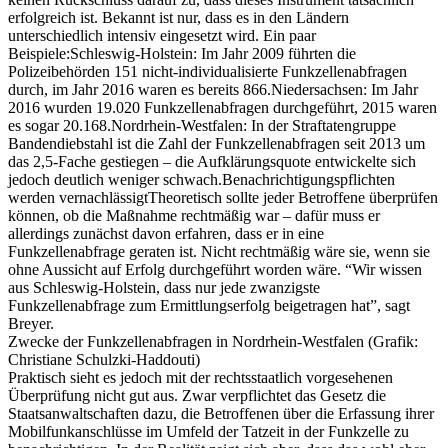
erfolgreich ist. Bekannt ist nur, dass es in den Ländern
unterschiedlich intensiv eingesetzt wird. Ein paar
Beispiele:Schleswig-Holstein: Im Jahr 2009 führten die
Polizeibehörden 151 nicht-individualisierte Funkzellenabfragen
durch, im Jahr 2016 waren es bereits 866.Niedersachsen: Im Jahr
2016 wurden 19.020 Funkzellenabfragen durchgeführt, 2015 waren
es sogar 20.168.Nordrhein-Westfalen: In der Straftatengruppe
Bandendiebstahl ist die Zahl der Funkzellenabfragen seit 2013 um
das 2,5-Fache gestiegen – die Aufklärungsquote entwickelte sich
jedoch deutlich weniger schwach.Benachrichtigungspflichten
werden vernachlässigtTheoretisch sollte jeder Betroffene überprüfen
können, ob die Maßnahme rechtmäßig war – dafür muss er
allerdings zunächst davon erfahren, dass er in eine
Funkzellenabfrage geraten ist. Nicht rechtmäßig wäre sie, wenn sie
ohne Aussicht auf Erfolg durchgeführt worden wäre. “Wir wissen
aus Schleswig-Holstein, dass nur jede zwanzigste
Funkzellenabfrage zum Ermittlungserfolg beigetragen hat”, sagt
Breyer.
Zwecke der Funkzellenabfragen in Nordrhein-Westfalen (Grafik:
Christiane Schulzki-Haddouti)
Praktisch sieht es jedoch mit der rechtsstaatlich vorgesehenen
Überprüfung nicht gut aus. Zwar verpflichtet das Gesetz die
Staatsanwaltschaften dazu, die Betroffenen über die Erfassung ihrer
Mobilfunkanschlüsse im Umfeld der Tatzeit in der Funkzelle zu