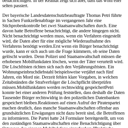
benachrichtigen. In der Realität zeigt sich aber, dass das wohl eher
selten passiert.
Der bayerische Landesdatenschutzbeauftragte Thomas Petri führte
in Sachen Funkzellenabfrage im vergangenen Jahr eine
Stichprobenkontrolle bei zwei Staatsanwaltschaften durch. Eine
davon hatte Betroffene benachrichtigt, die andere hingegen nicht.
Nicht benachrichtigt werden muss, wenn ein Verfahren eingestellt
wird, die Daten aber für eine mögliche Wiederaufnahme des
Verfahrens benötigt werden.Erst wenn ein Bürger benachrichtigt
wurde, kann er sich auch um die Frage kümmern, ob seine Daten
gelöscht wurden. Denn Polizei und Staatsanwaltschaft müssen die
erhobenen Mobilfunkdaten löschen, wenn der Täter verurteilt wird.
Die Löschfristen richten sich nach den Verjährungsfristen. Ein
Wohnungseinbruchdiebstahl beispielsweise verjährt nach fünf
Jahren, ein Mord nie. Derzeit fehlen klare Vorgaben, in welchen
Zeitabständen die Strafverfolger die Löschpflicht überprüfen
müssen.Mobilfunkdaten werden rechtswidrig gespeichertPetri
konnte bei einer anderen Prüfung feststellen, dass deshalb die Daten
Tausender Bürger rechtswidrig in den polizeilichen Datenbanken
gespeichert bleiben.Reaktionen auf einen Aufruf der Piratenpartei
machen deutlich, dass manche Staatsanwaltschaften offenbar aus
grundsätzlichen Erwägungen nicht dazu bereit sind, die Betroffenen
zu informieren. Die Partei hatte 24 Formulare bereitgestellt, um von
den zuständigen Staatsanwaltschaften eine Benachrichtigung über