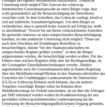
Ortungen des eigenen Mobiltelefons einzufordern.”Praktische
Umsetzung nicht möglich”Die Antwort des schleswig-
holsteinischen Generalstaatsanwalts an einen Bürger zeigt, dass
wohl grundsätzlich auf die Benachrichtigung der Betroffenen
verzichtet wird. In dem Schreiben, das Golem.de vorliegt, beruft er
sich auf zahlreiche Ausnahmeregelungen. Um dem Bürger zu
verdeutlichen, dass er generell keine Aussicht auf Erfolg hat, heißt
es abschließend: “Soweit Sie mit Ihrem vorbezeichneten Schreiben
Ihr generelles Interesse an einer entsprechenden Benachrichtigung
kundtun, ist eine praktische Umsetzung nicht möglich.”Denn um
nach dem Abschluss der Ermittlungen Betroffene zu
benachrichtigen, müsste “bei den Staatsanwaltschaften ein
entsprechendes Register geführt werden”, in dem die Bürger
aufgenommen würden, die benachrichtigt werden wollten. Für das
Führen eines solchen Registers fehle aber die Rechtsgrundlage, da
der Gesetzgeber Einzelfallentscheidungen vorsehe. Ähnlich
argumentierte auch die Generalstaatsanwältin in Hamm.Regelung
über den MobilfunkvertragOffenbar ist den Staatsanwaltschaften das
Gutachten des Unabhängigen Landeszentrums für Datenschutz
(ULD) in Schleswig-Holstein nicht bekannt, das ein anderes
Vorgehen vorschlägt: Bürger sollen im Rahmen ihres
Mobilfunkvertrags im Vorfeld entscheiden, ob sie über die Abfragen
per SMS informiert werden wollen.Im Koalitionsvertrag der neu
gewählten schleswig-holsteinischen Landesregierung hat die
Umsetzung der Benachrichtigungspflicht keinen Eingang gefunden,