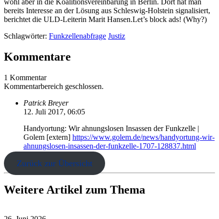
wohl aber in die Koalitionsvereinbarung in Berlin. Dort hat man
bereits Interesse an der Lösung aus Schleswig-Holstein signalisiert,
berichtet die ULD-Leiterin Marit Hansen.Let’s block ads! (Why?)
Schlagwörter:
Funkzellenabfrage
Justiz
Kommentare
1 Kommentar
Kommentarbereich geschlossen.
Patrick Breyer
12. Juli 2017, 06:05
Handyortung: Wir ahnungslosen Insassen der Funkzelle |
Golem [extern]
https://www.golem.de/news/handyortung-wir-
ahnungslosen-insassen-der-funkzelle-1707-128837.html
Zurück zur Übersicht
Weitere Artikel zum Thema
26. Juni 2026