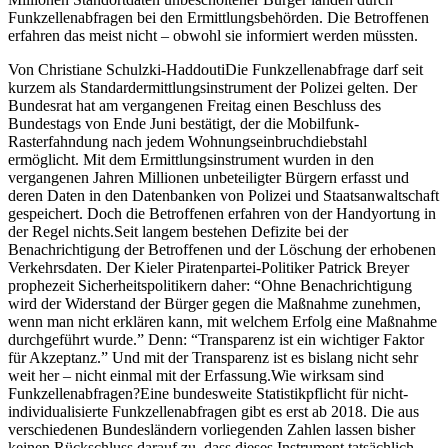
Funkzellenabfragen bei den Ermittlungsbehörden. Die Betroffenen
erfahren das meist nicht – obwohl sie informiert werden müssten.
Von Christiane Schulzki-HaddoutiDie Funkzellenabfrage darf seit
kurzem als Standardermittlungsinstrument der Polizei gelten. Der
Bundesrat hat am vergangenen Freitag einen Beschluss des
Bundestags von Ende Juni bestätigt, der die Mobilfunk-
Rasterfahndung nach jedem Wohnungseinbruchdiebstahl
ermöglicht. Mit dem Ermittlungsinstrument wurden in den
vergangenen Jahren Millionen unbeteiligter Bürgern erfasst und
deren Daten in den Datenbanken von Polizei und Staatsanwaltschaft
gespeichert. Doch die Betroffenen erfahren von der Handyortung in
der Regel nichts.Seit langem bestehen Defizite bei der
Benachrichtigung der Betroffenen und der Löschung der erhobenen
Verkehrsdaten. Der Kieler Piratenpartei-Politiker Patrick Breyer
prophezeit Sicherheitspolitikern daher: “Ohne Benachrichtigung
wird der Widerstand der Bürger gegen die Maßnahme zunehmen,
wenn man nicht erklären kann, mit welchem Erfolg eine Maßnahme
durchgeführt wurde.” Denn: “Transparenz ist ein wichtiger Faktor
für Akzeptanz.” Und mit der Transparenz ist es bislang nicht sehr
weit her – nicht einmal mit der Erfassung.Wie wirksam sind
Funkzellenabfragen?Eine bundesweite Statistikpflicht für nicht-
individualisierte Funkzellenabfragen gibt es erst ab 2018. Die aus
verschiedenen Bundesländern vorliegenden Zahlen lassen bisher
keinen Rückschluss darauf zu, dass dieses Instrument tatsächlich