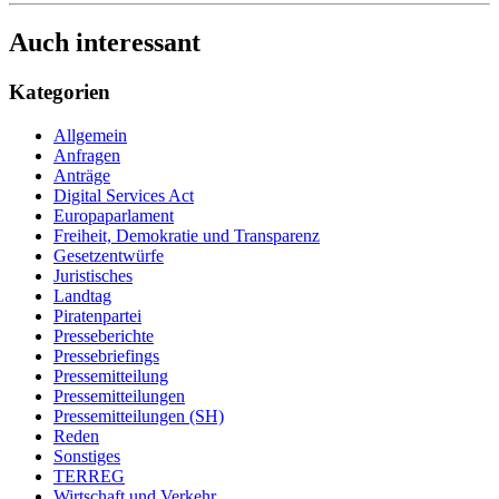
Auch interessant
Kategorien
Allgemein
Anfragen
Anträge
Digital Services Act
Europaparlament
Freiheit, Demokratie und Transparenz
Gesetzentwürfe
Juristisches
Landtag
Piratenpartei
Presseberichte
Pressebriefings
Pressemitteilung
Pressemitteilungen
Pressemitteilungen (SH)
Reden
Sonstiges
TERREG
Wirtschaft und Verkehr