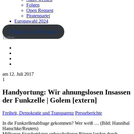
Folgen
Open Request
Piratenpartei
Europawahl 2024
Zurück zur Übersicht
Teilen:
am
12. Juli 2017
1
Handyortung: Wir ahnungslosen Insassen
der Funkzelle | Golem [extern]
Freiheit, Demokratie und Transparenz
Presseberichte
In die Funkzellenabfrage gekommen? Wer weiß … (Bild: Hannibal
Hanschke/Reuters)
Millionen Standortdaten unbescholtener Bürger landen durch