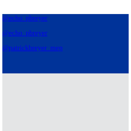
@echo_pbreyer
@echo_pbreyer
@patrickbreyer_mep