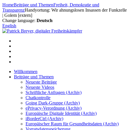
Zum
Home
Beiträge und Themen
Freiheit, Demokratie und
Inhalt
Transparenz
Handyortung: Wir ahnungslosen Insassen der Funkzelle
springen
| Golem [extern]
Change language:
Deutsch
English
Willkommen
Beiträge und Themen
Neueste Beiträge
Neueste Videos
Schriftliche Anfragen (Archiv)
Chatkontrolle
Going Dark-Gruppe (Archiv)
ePrivacy-Verordnung (Archiv)
Europäische Digitale Identität (Archiv)
iBorderCtrl (Archiv)
Europäischer Raum für Gesundheitsdaten (Archiv)
Vorratsdatenspeicherung