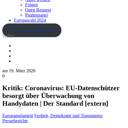
Folgen
Open Request
Piratenpartei
Europawahl 2024
Zurück zur Übersicht
Teilen:
am
19. März 2020
0
Kritik: Coronavirus: EU-Datenschützer
besorgt über Überwachung von
Handydaten | Der Standard [extern]
Europaparlament
Freiheit, Demokratie und Transparenz
Presseberichte