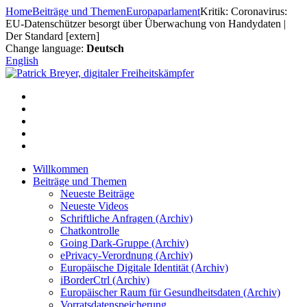
Zum
Home
Beiträge und Themen
Europaparlament
Kritik: Coronavirus:
Inhalt
EU-Datenschützer besorgt über Überwachung von Handydaten |
springen
Der Standard [extern]
Change language:
Deutsch
English
Willkommen
Beiträge und Themen
Neueste Beiträge
Neueste Videos
Schriftliche Anfragen (Archiv)
Chatkontrolle
Going Dark-Gruppe (Archiv)
ePrivacy-Verordnung (Archiv)
Europäische Digitale Identität (Archiv)
iBorderCtrl (Archiv)
Europäischer Raum für Gesundheitsdaten (Archiv)
Vorratsdatenspeicherung