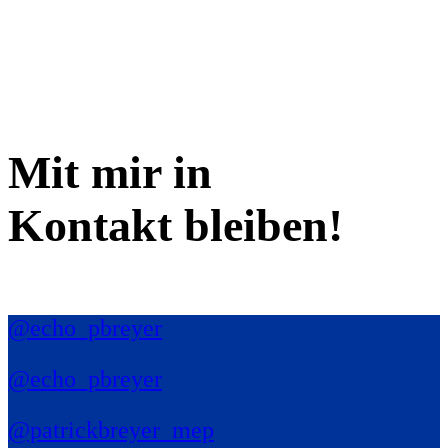
Mit mir in
Kontakt bleiben!
@echo_pbreyer
@echo_pbreyer
@patrickbreyer_mep