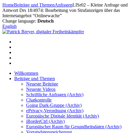
Zum
Home
Beiträge und Themen
Anfragen
LISr02 – Kleine Anfrage und
Inhalt
Antwort Drs 18/4974: Bearbeitung von Strafanzeigen über das
springen
Internetangebot “Onlinewache”
Change language:
Deutsch
English
Willkommen
Beiträge und Themen
Neueste Beiträge
Neueste Videos
Schriftliche Anfragen (Archiv)
Chatkontrolle
Going Dark-Gruppe (Archiv)
ePrivacy-Verordnung (Archiv)
Europäische Digitale Identität (Archiv)
iBorderCtrl (Archiv)
Europäischer Raum für Gesundheitsdaten (Archiv)
Vorratsdatenspeicherung