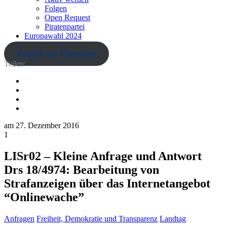
Folgen
Open Request
Piratenpartei
Europawahl 2024
Zurück zur Übersicht
Teilen:
am
27. Dezember 2016
1
LISr02 – Kleine Anfrage und Antwort
Drs 18/4974: Bearbeitung von
Strafanzeigen über das Internetangebot
“Onlinewache”
Anfragen
Freiheit, Demokratie und Transparenz
Landtag