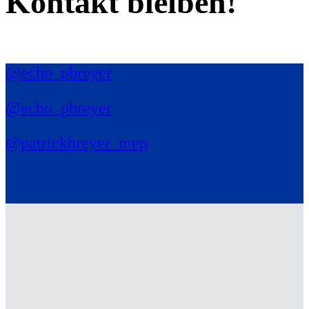
Kontakt bleiben!
@echo_pbreyer
@echo_pbreyer
@patrickbreyer_mep