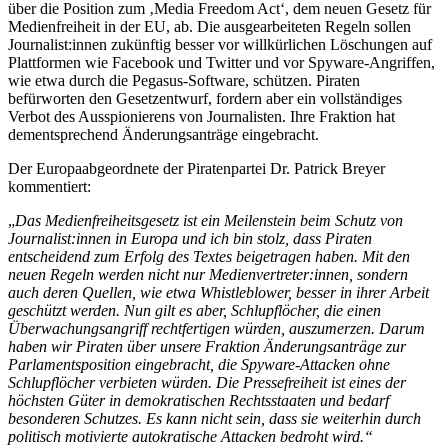
über die Position zum ‚Media Freedom Act‘, dem neuen Gesetz für
Medienfreiheit in der EU, ab. Die ausgearbeiteten Regeln sollen
Journalist:innen zukünftig besser vor willkürlichen Löschungen auf
Plattformen wie Facebook und Twitter und vor Spyware-Angriffen,
wie etwa durch die Pegasus-Software, schützen. Piraten
befürworten den Gesetzentwurf, fordern aber ein vollständiges
Verbot des Ausspionierens von Journalisten. Ihre Fraktion hat
dementsprechend Änderungsanträge eingebracht.
Der Europaabgeordnete der Piratenpartei Dr. Patrick Breyer
kommentiert:
„
Das Medienfreiheitsgesetz ist ein Meilenstein beim Schutz von
Journalist:innen in Europa und ich bin stolz, dass Piraten
entscheidend zum Erfolg des Textes beigetragen haben. Mit den
neuen Regeln werden nicht nur Medienvertreter:innen, sondern
auch deren Quellen, wie etwa Whistleblower, besser in ihrer Arbeit
geschützt werden. Nun gilt es aber, Schlupflöcher, die einen
Überwachungsangriff rechtfertigen würden, auszumerzen. Darum
haben wir Piraten über unsere Fraktion Änderungsanträge zur
Parlamentsposition eingebracht, die Spyware-Attacken ohne
Schlupflöcher verbieten würden. Die Pressefreiheit ist eines der
höchsten Güter in demokratischen Rechtsstaaten und bedarf
besonderen Schutzes. Es kann nicht sein, dass sie weiterhin durch
politisch motivierte autokratische Attacken bedroht wird.“