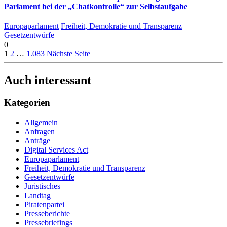
Parlament bei der „Chatkontrolle“ zur Selbstaufgabe
Europaparlament
Freiheit, Demokratie und Transparenz
Gesetzentwürfe
0
1
2
…
1.083
Nächste Seite
Auch interessant
Kategorien
Allgemein
Anfragen
Anträge
Digital Services Act
Europaparlament
Freiheit, Demokratie und Transparenz
Gesetzentwürfe
Juristisches
Landtag
Piratenpartei
Presseberichte
Pressebriefings