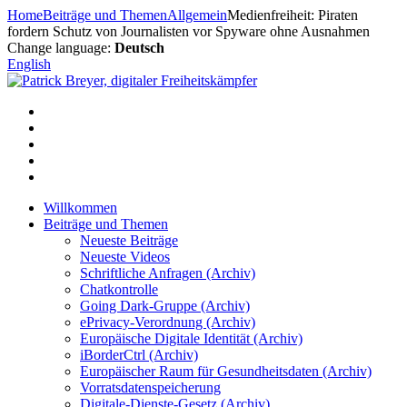
Zum
Home
Beiträge und Themen
Allgemein
Medienfreiheit: Piraten
Inhalt
fordern Schutz von Journalisten vor Spyware ohne Ausnahmen
springen
Change language:
Deutsch
English
Willkommen
Beiträge und Themen
Neueste Beiträge
Neueste Videos
Schriftliche Anfragen (Archiv)
Chatkontrolle
Going Dark-Gruppe (Archiv)
ePrivacy-Verordnung (Archiv)
Europäische Digitale Identität (Archiv)
iBorderCtrl (Archiv)
Europäischer Raum für Gesundheitsdaten (Archiv)
Vorratsdatenspeicherung
Digitale-Dienste-Gesetz (Archiv)