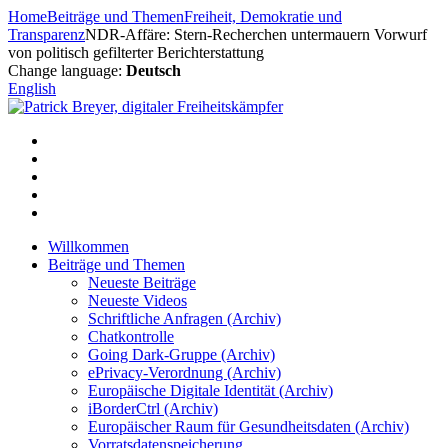
Zum
Home
Beiträge und Themen
Freiheit, Demokratie und
Inhalt
Transparenz
NDR-Affäre: Stern-Recherchen untermauern Vorwurf
springen
von politisch gefilterter Berichterstattung
Change language:
Deutsch
English
Willkommen
Beiträge und Themen
Neueste Beiträge
Neueste Videos
Schriftliche Anfragen (Archiv)
Chatkontrolle
Going Dark-Gruppe (Archiv)
ePrivacy-Verordnung (Archiv)
Europäische Digitale Identität (Archiv)
iBorderCtrl (Archiv)
Europäischer Raum für Gesundheitsdaten (Archiv)
Vorratsdatenspeicherung