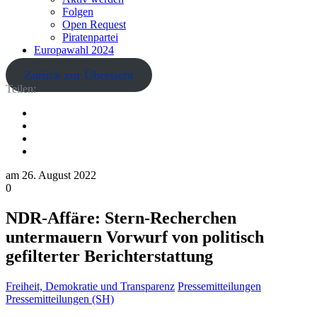
Folgen
Open Request
Piratenpartei
Europawahl 2024
Zurück zur Übersicht
Teilen:
am
26. August 2022
0
NDR-Affäre: Stern-Recherchen
untermauern Vorwurf von politisch
gefilterter Berichterstattung
Freiheit, Demokratie und Transparenz
Pressemitteilungen
Pressemitteilungen (SH)