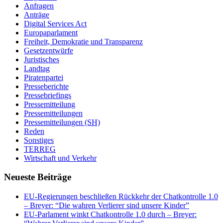
Anfragen
Anträge
Digital Services Act
Europaparlament
Freiheit, Demokratie und Transparenz
Gesetzentwürfe
Juristisches
Landtag
Piratenpartei
Presseberichte
Pressebriefings
Pressemitteilung
Pressemitteilungen
Pressemitteilungen (SH)
Reden
Sonstiges
TERREG
Wirtschaft und Verkehr
Neueste Beiträge
EU-Regierungen beschließen Rückkehr der Chatkontrolle 1.0
– Breyer: “Die wahren Verlierer sind unsere Kinder”
EU-Parlament winkt Chatkontrolle 1.0 durch – Breyer: