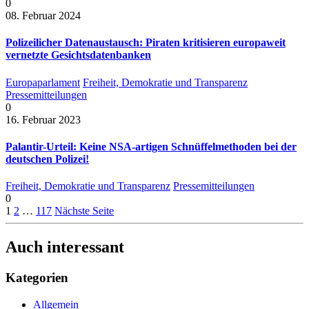
0
08. Februar 2024
Polizeilicher Datenaustausch: Piraten kritisieren europaweit
vernetzte Gesichtsdatenbanken
Europaparlament
Freiheit, Demokratie und Transparenz
Pressemitteilungen
0
16. Februar 2023
Palantir-Urteil: Keine NSA-artigen Schnüffelmethoden bei der
deutschen Polizei!
Freiheit, Demokratie und Transparenz
Pressemitteilungen
0
1
2
…
117
Nächste Seite
Auch interessant
Kategorien
Allgemein