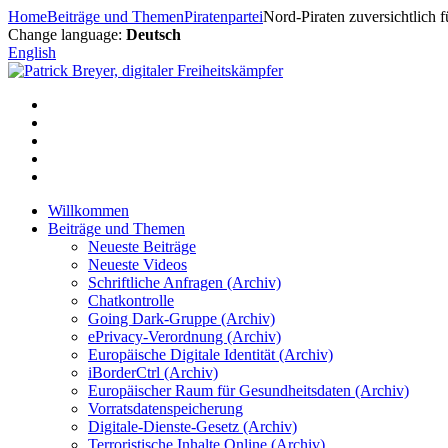
Zum
Home
Beiträge und Themen
Piratenpartei
Nord-Piraten zuversichtlich f
Inhalt
Change language:
Deutsch
springen
English
Willkommen
Beiträge und Themen
Neueste Beiträge
Neueste Videos
Schriftliche Anfragen (Archiv)
Chatkontrolle
Going Dark-Gruppe (Archiv)
ePrivacy-Verordnung (Archiv)
Europäische Digitale Identität (Archiv)
iBorderCtrl (Archiv)
Europäischer Raum für Gesundheitsdaten (Archiv)
Vorratsdatenspeicherung
Digitale-Dienste-Gesetz (Archiv)
Terroristische Inhalte Online (Archiv)