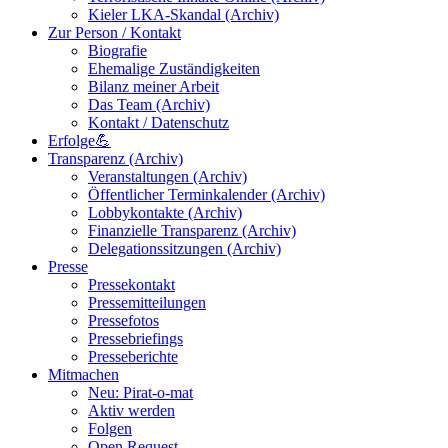
Kieler LKA-Skandal (Archiv)
Zur Person / Kontakt
Biografie
Ehemalige Zuständigkeiten
Bilanz meiner Arbeit
Das Team (Archiv)
Kontakt / Datenschutz
Erfolge💪
Transparenz (Archiv)
Veranstaltungen (Archiv)
Öffentlicher Terminkalender (Archiv)
Lobbykontakte (Archiv)
Finanzielle Transparenz (Archiv)
Delegationssitzungen (Archiv)
Presse
Pressekontakt
Pressemitteilungen
Pressefotos
Pressebriefings
Presseberichte
Mitmachen
Neu: Pirat-o-mat
Aktiv werden
Folgen
Open Request