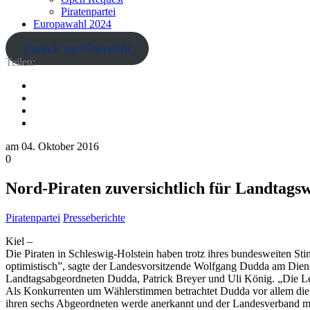
Piratenpartei
Europawahl 2024
Zurück zur Übersicht
Teilen:
am
04. Oktober 2016
0
Nord-Piraten zuversichtlich für Landtagsw
Piratenpartei
Presseberichte
Kiel –
Die Piraten in Schleswig-Holstein haben trotz ihres bundesweiten St
optimistisch”, sagte der Landesvorsitzende Wolfgang Dudda am Diensta
Landtagsabgeordneten Dudda, Patrick Breyer und Uli König. „Die Leu
Als Konkurrenten um Wählerstimmen betrachtet Dudda vor allem die F
ihren sechs Abgeordneten werde anerkannt und der Landesverband mit 