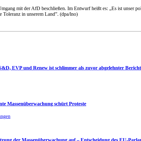
Umgang mit der AfD beschließen. Im Entwurf heißt es: „Es ist unser po
e Toleranz in unserem Land”. (dpa/lno)
&D, EVP und Renew ist schlimmer als zuvor abgelehnter Bericht
lante Massenüberwachung schürt Proteste
lungen
rtsetzung der Massenüberwachung auf – Entscheidung des EU-Parla