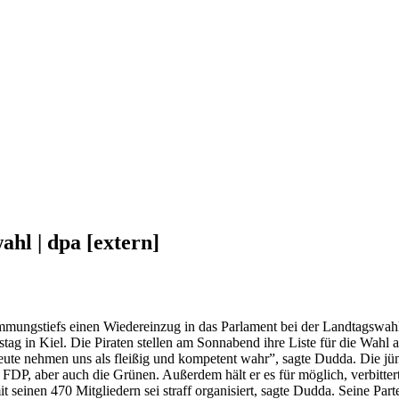
ahl | dpa [extern]
immungstiefs einen Wiedereinzug in das Parlament bei der Landtagswahl
g in Kiel. Die Piraten stellen am Sonnabend ihre Liste für die Wahl au
te nehmen uns als fleißig und kompetent wahr”, sagte Dudda. Die jüng
DP, aber auch die Grünen. Außerdem hält er es für möglich, verbitte
seinen 470 Mitgliedern sei straff organisiert, sagte Dudda. Seine Pa