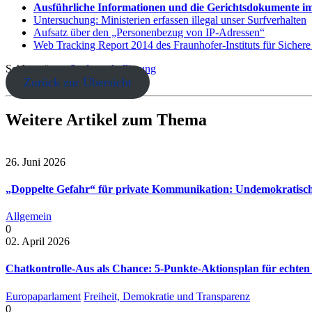
Ausführliche Informationen und die Gerichtsdokumente i
Untersuchung: Ministerien erfassen illegal unser Surfverhalten
Aufsatz über den „Personenbezug von IP-Adressen“
Web Tracking Report 2014 des Fraunhofer-Instituts für Sichere
Schlagwörter:
Surfprotokollierung
Zurück zur Übersicht
Weitere Artikel zum Thema
26. Juni 2026
„Doppelte Gefahr“ für private Kommunikation: Undemokratisch
Allgemein
0
02. April 2026
Chatkontrolle-Aus als Chance: 5-Punkte-Aktionsplan für echten
Europaparlament
Freiheit, Demokratie und Transparenz
0