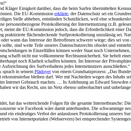
en!“
Kläger Einigkeit darüber, dass die beim Surfen übermittelten Kennun
ren können. Die EU-Kommission
erklärte
, der Datenschutz sei ein Grund
iligen Stelle abheben, entstünden Schutzlücken, weil eine schrankenlos
ine personenbezogene Protokollierung der Internetnutzung (z.B. gelesen
t, meint die EU-Kommission jedoch, dass die Erforderlichkeit einer Da
 praktizierte flächendeckende Surfprotokollierung unzulässig sei. Nati
 oder wann das Interesse der Betroffenen schwerer wiege; dies sei von 
llte, sind weite Teile unseres Datenschutzrechts obsolet und entsteht 
tscheidungen in Einzelfällen können weder Staat noch Unternehmen, 
ng schafft nicht nur vollkommene Rechtsunsicherheit. Sie hebelt eine
berhaupt noch Klarheit schaffen könnten. Im Interesse der Privatsphäre
ne Aufzeichnung des Surfverhaltens jedes Internetnutzers ausschließen.“
k sprach in seinem
Plädoyer
von einem Grundsatzprozess: „Das Bundesve
mit rekonstruierbar bleiben darf. Wer mit Nachteilen wegen des Inhalts
 im Internet Gebrauch machen. … In Anlehnung an Edward Snowden mei
et haben wir das Recht, uns im Netz ebenso unbeobachtet und unbefange
det, hat das weitreichende Folgen für die gesamte Internetbranche: Di
tkonzerne wie Facebook wäre damit unterbunden. Die schwammige neue
d ein eindeutiges Verbot der anlasslosen Protokollierung unseres Sur
r Betrieb von Internetportalen (Webservern) bei entsprechender System