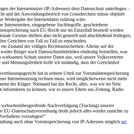
gen der Internetnutzer (IP-Adressen) dem Datenschutz unterliegen –
recht und der Anwendungsbereich von Grundrechten müsse objektiv
e Weitergabe der Internetdaten zulässig wäre.
e Internetseiten, eingegebene Suchbegriffe, geschriebene
tenspeicherung nach EU-Recht nur im Einzelfall beurteilt werden
onale Gesetze dürften aber nicht generell und abschließend festlegen,
den Gerichten von Fall zu Fall zu entscheiden.
ein Zustand der völligen Rechtsunsicherheit. Alleine auf der
weder Bürger noch Datenschutzbehörden eindeutig feststellen, was
n wirksamen Schutz unserer Daten aus, weil unsere Volksvertreter
 und Meinungsfreiheit hoffe ich inständig, dass der Gerichtshof
rfassungsgericht hat in seinem Urteil zur Vorratsdatenspeicherung
 seiner Internetnutzung rechnen muss, wird möglicherweise nicht mehr
nt der Kläger: Niemand hat das Recht, alles, was wir im Netz
n informieren zu können, wie es unsere Eltern aus Zeitung, Radio
e webseitenübergreifende Nachverfolgung (Tracking) unserer
 EU-Datenschutzverordnung droht jedoch alles wieder zunichte zu
fverhaltens vorzulegen!“
gestaltung auch ohne Vorratsspeicherung von IP-Adressen möglich
sei
.