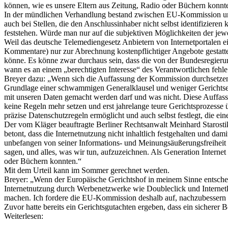
können, wie es unsere Eltern aus Zeitung, Radio oder Büchern konnt
In der mündlichen Verhandlung bestand zwischen EU-Kommission und 
auch bei Stellen, die den Anschlussinhaber nicht selbst identifizie
feststehen. Würde man nur auf die subjektiven Möglichkeiten der jewe
Weil das deutsche Telemediengesetz Anbietern von Internetportalen e
Kommentare) nur zur Abrechnung kostenpflichtiger Angebote gestatte
könne. Es könne zwar durchaus sein, dass die von der Bundesregierung
wann es an einem „berechtigten Interesse“ des Verantwortlichen fehle
Breyer dazu: „Wenn sich die Auffassung der Kommission durchsetzen so
Grundlage einer schwammigen Generalklausel und weniger Gerichtsen
mit unseren Daten gemacht werden darf und was nicht. Diese Auffassu
keine Regeln mehr setzen und erst jahrelange teure Gerichtsprozesse ü
präzise Datenschutzregeln ermöglicht und auch selbst festlegt, die ei
Der vom Kläger beauftragte Berliner Rechtsanwalt Meinhard Starosti
betont, dass die Internetnutzung nicht inhaltlich festgehalten und da
unbefangen von seiner Informations- und Meinungsäußerungsfreiheit
sagen, und alles, was wir tun, aufzuzeichnen. Als Generation Intern
oder Büchern konnten.“
Mit dem Urteil kann im Sommer gerechnet werden.
Breyer: „Wenn der Europäische Gerichtshof in meinem Sinne entschei
Internetnutzung durch Werbenetzwerke wie Doubleclick und Interne
machen. Ich fordere die EU-Kommission deshalb auf, nachzubessern un
Zuvor hatte bereits ein Gerichtsgutachten ergeben, dass ein sichere
Weiterlesen: