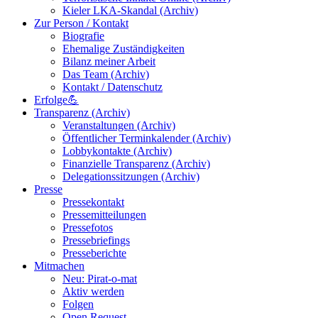
Kieler LKA-Skandal (Archiv)
Zur Person / Kontakt
Biografie
Ehemalige Zuständigkeiten
Bilanz meiner Arbeit
Das Team (Archiv)
Kontakt / Datenschutz
Erfolge💪
Transparenz (Archiv)
Veranstaltungen (Archiv)
Öffentlicher Terminkalender (Archiv)
Lobbykontakte (Archiv)
Finanzielle Transparenz (Archiv)
Delegationssitzungen (Archiv)
Presse
Pressekontakt
Pressemitteilungen
Pressefotos
Pressebriefings
Presseberichte
Mitmachen
Neu: Pirat-o-mat
Aktiv werden
Folgen
Open Request