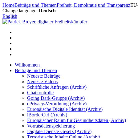
Zum
Home
Beiträge und Themen
Freiheit, Demokratie und Transparenz
EU-
Inhalt
Change language:
Deutsch
springen
English
Willkommen
Beiträge und Themen
Neueste Beiträge
Neueste Videos
Schriftliche Anfragen (Archiv)
Chatkontrolle
Going Dark-Gruppe (Archiv)
ePrivacy-Verordnung (Archiv)
Europäische Digitale Identität (Archiv)
iBorderCtrl (Archiv)
Europäischer Raum für Gesundheitsdaten (Archiv)
Vorratsdatenspeicherung
Digitale-Dienste-Gesetz (Archiv)
Terroristische Inhalte Online (Archiv)