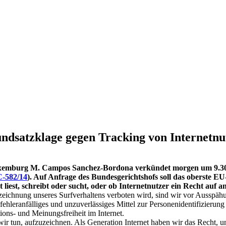
undsatzklage gegen Tracking von Internetnu
emburg M. Campos Sanchez-Bordona verkündet morgen um 9.30 Uh
C-582/14
). Auf Anfrage des Bundesgerichtshofs soll das oberste E
 liest, schreibt oder sucht, oder ob Internetnutzer ein Recht au
eichnung unseres Surfverhaltens verboten wird, sind wir vor Ausspäh
m fehleranfälliges und unzuverlässiges Mittel zur Personenidentifizier
ions- und Meinungsfreiheit im Internet.
 wir tun, aufzuzeichnen. Als Generation Internet haben wir das Recht,