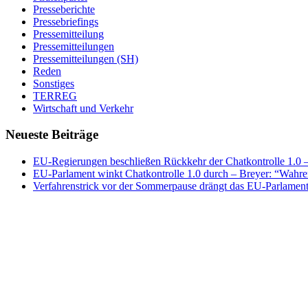
Presseberichte
Pressebriefings
Pressemitteilung
Pressemitteilungen
Pressemitteilungen (SH)
Reden
Sonstiges
TERREG
Wirtschaft und Verkehr
Neueste Beiträge
EU-Regierungen beschließen Rückkehr der Chatkontrolle 1.0 – 
EU-Parlament winkt Chatkontrolle 1.0 durch – Breyer: “Wahrer
Verfahrenstrick vor der Sommerpause drängt das EU-Parlament 