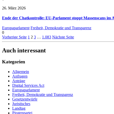
26. März 2026
Ende der Chatkontrolle: EU-Parlament stoppt Massenscans im A
Europaparlament
Freiheit, Demokratie und Transparenz
0
Vorherige Seite
1
2
3
…
1.083
Nächste Seite
Auch interessant
Kategorien
Allgemein
Anfragen
Anträge
Digital Services Act
Europaparlament
Freiheit, Demokratie und Transparenz
Gesetzentwürfe
Juristisches
Landtag
Piratenpartei