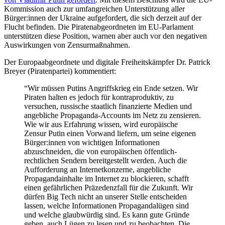
Kommission auch zur umfangreichen Unterstützung aller
Bürger:innen der Ukraine aufgefordert, die sich derzeit auf der
Flucht befinden. Die Piratenabgeordneten im EU-Parlament
unterstützen diese Position, warnen aber auch vor den negativen
Auswirkungen von Zensurmaßnahmen.
Der Europaabgeordnete und digitale Freiheitskämpfer Dr. Patrick
Breyer (Piratenpartei) kommentiert:
“Wir müssen Putins Angriffskrieg ein Ende setzen. Wir
Piraten halten es jedoch für kontraproduktiv, zu
versuchen, russische staatlich finanzierte Medien und
angebliche Propaganda-Accounts im Netz zu zensieren.
Wie wir aus Erfahrung wissen, wird europäische
Zensur Putin einen Vorwand liefern, um seine eigenen
Bürger:innen von wichtigen Informationen
abzuschneiden, die von europäischen öffentlich-
rechtlichen Sendern bereitgestellt werden. Auch die
Aufforderung an Internetkonzerne, angebliche
Propagandainhalte im Internet zu blockieren, schafft
einen gefährlichen Präzedenzfall für die Zukunft. Wir
dürfen Big Tech nicht an unserer Stelle entscheiden
lassen, welche Informationen Propagandalügen sind
und welche glaubwürdig sind. Es kann gute Gründe
geben, auch Lügen zu lesen und zu beobachten. Die