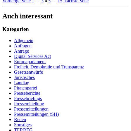
Vorherige Seite
1
…
3
4
5
…
15
Nächste Seite
Auch interessant
Kategorien
Allgemein
Anfragen
Anträge
Digital Services Act
Europaparlament
Freiheit, Demokratie und Transparenz
Gesetzentwürfe
Juristisches
Landtag
Piratenpartei
Presseberichte
Pressebriefings
Pressemitteilung
Pressemitteilungen
Pressemitteilungen (SH)
Reden
Sonstiges
TERREG