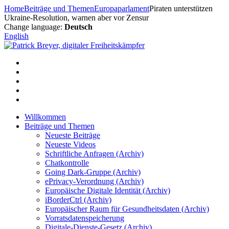
Zum
Home
Beiträge und Themen
Europaparlament
Piraten unterstützen
Inhalt
Ukraine-Resolution, warnen aber vor Zensur
springen
Change language:
Deutsch
English
Willkommen
Beiträge und Themen
Neueste Beiträge
Neueste Videos
Schriftliche Anfragen (Archiv)
Chatkontrolle
Going Dark-Gruppe (Archiv)
ePrivacy-Verordnung (Archiv)
Europäische Digitale Identität (Archiv)
iBorderCtrl (Archiv)
Europäischer Raum für Gesundheitsdaten (Archiv)
Vorratsdatenspeicherung
Digitale-Dienste-Gesetz (Archiv)