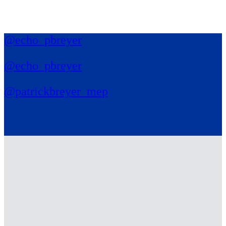
@echo_pbreyer
@echo_pbreyer
@patrickbreyer_mep