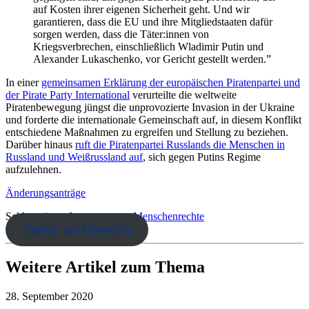
auf Kosten ihrer eigenen Sicherheit geht. Und wir
garantieren, dass die EU und ihre Mitgliedstaaten dafür
sorgen werden, dass die Täter:innen von
Kriegsverbrechen, einschließlich Wladimir Putin und
Alexander Lukaschenko, vor Gericht gestellt werden.”
In einer
gemeinsamen Erklärung der europäischen Piratenpartei und
der Pirate Party International
verurteilte die weltweite
Piratenbewegung jüngst die unprovozierte Invasion in der Ukraine
und forderte die internationale Gemeinschaft auf, in diesem Konflikt
entschiedene Maßnahmen zu ergreifen und Stellung zu beziehen.
Darüber hinaus
ruft die Piratenpartei Russlands die Menschen in
Russland und Weißrussland auf
, sich gegen Putins Regime
aufzulehnen.
Änderungsanträge
Schlagwörter:
Internetzensur
Menschenrechte
Zurück zur Übersicht
Weitere Artikel zum Thema
28. September 2020