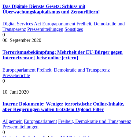
Das Digitale-Dienste-Gesetz: Schluss mit
Überwachungskapitalismus und Zensurfiltern!
Digital Services Act
Europaparlament
Freiheit, Demokratie und
Transparenz
Pressemitteilungen
Sonstiges
0
06. September 2020
Terrorismusbekämpfung: Mehrheit der EU-Bürger gegen
Internetzensur | heise online [extern]
Europaparlament
Freiheit, Demokratie und Transparenz
Presseberichte
0
10. Juni 2020
Interne Dokumente: Weniger terroristische Online-Inhalte,
aber Regierungen wollen trotzdem Upload-Filter
Allgemein
Europaparlament
Freiheit, Demokratie und Transparenz
Pressemitteilungen
0