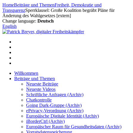
Zum
Home
Beiträge und Themen
Freiheit, Demokratie und
Inhalt
Transparenz
Sperrklausel: Große Koalition begräbt Pläne für
springen
Änderung des Wahlgesetzes [extern]
Change language:
Deutsch
English
Willkommen
Beiträge und Themen
Neueste Beiträge
Neueste Videos
Schriftliche Anfragen (Archiv)
Chatkontrolle
Going Dark-Gruppe (Archiv)
ePrivacy-Verordnung (Archiv)
Europäische Digitale Identität (Archiv)
iBorderCtrl (Archiv)
Europäischer Raum für Gesundheitsdaten (Archiv)
Vorratsdatenspeicherung