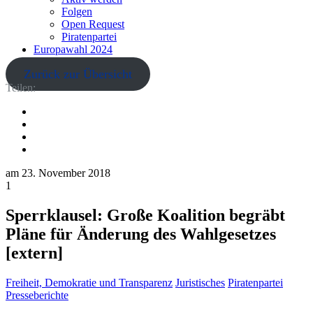
Folgen
Open Request
Piratenpartei
Europawahl 2024
Zurück zur Übersicht
Teilen:
am
23. November 2018
1
Sperrklausel: Große Koalition begräbt
Pläne für Änderung des Wahlgesetzes
[extern]
Freiheit, Demokratie und Transparenz
Juristisches
Piratenpartei
Presseberichte