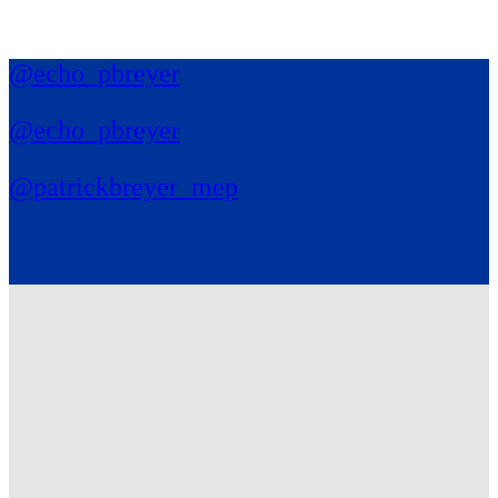
@echo_pbreyer
@echo_pbreyer
@patrickbreyer_mep