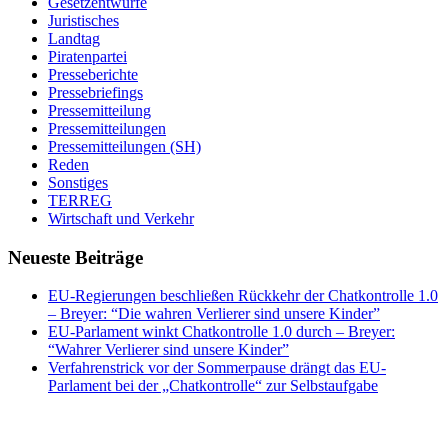
Gesetzentwürfe
Juristisches
Landtag
Piratenpartei
Presseberichte
Pressebriefings
Pressemitteilung
Pressemitteilungen
Pressemitteilungen (SH)
Reden
Sonstiges
TERREG
Wirtschaft und Verkehr
Neueste Beiträge
EU-Regierungen beschließen Rückkehr der Chatkontrolle 1.0
– Breyer: “Die wahren Verlierer sind unsere Kinder”
EU-Parlament winkt Chatkontrolle 1.0 durch – Breyer:
“Wahrer Verlierer sind unsere Kinder”
Verfahrenstrick vor der Sommerpause drängt das EU-
Parlament bei der „Chatkontrolle“ zur Selbstaufgabe