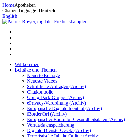
Zum
Home
Apotheken
Inhalt
Change language:
Deutsch
springen
English
Willkommen
Beiträge und Themen
Neueste Beiträge
Neueste Videos
Schriftliche Anfragen (Archiv)
Chatkontrolle
Going Dark-Gruppe (Archiv)
ePrivacy-Verordnung (Archiv)
Europäische Digitale Identität (Archiv)
iBorderCtrl (Archiv)
Europäischer Raum für Gesundheitsdaten (Archiv)
Vorratsdatenspeicherung
Digitale-Dienste-Gesetz (Archiv)
Terroristische Inhalte Online (Archiv)