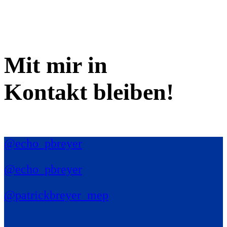
Mit mir in
Kontakt bleiben!
@echo_pbreyer
@echo_pbreyer
@patrickbreyer_mep