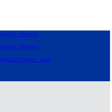
@echo_pbreyer
@echo_pbreyer
@patrickbreyer_mep