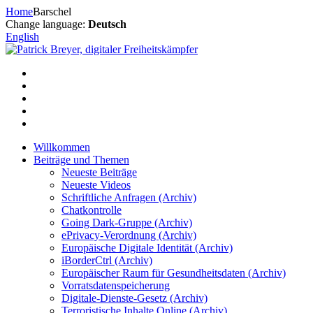
Zum
Home
Barschel
Inhalt
Change language:
Deutsch
springen
English
Willkommen
Beiträge und Themen
Neueste Beiträge
Neueste Videos
Schriftliche Anfragen (Archiv)
Chatkontrolle
Going Dark-Gruppe (Archiv)
ePrivacy-Verordnung (Archiv)
Europäische Digitale Identität (Archiv)
iBorderCtrl (Archiv)
Europäischer Raum für Gesundheitsdaten (Archiv)
Vorratsdatenspeicherung
Digitale-Dienste-Gesetz (Archiv)
Terroristische Inhalte Online (Archiv)