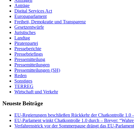
Anfragen
Anträge
Digital Services Act
Europaparlament
Freiheit, Demokratie und Transparenz
Gesetzentwürfe
Juristisches
Landtag
Piratenpartei
Presseberichte
Pressebriefings
Pressemitteilung
Pressemitteilungen
Pressemitteilungen (SH)
Reden
Sonstiges
TERREG
Wirtschaft und Verkehr
Neueste Beiträge
EU-Regierungen beschließen Rückkehr der Chatkontrolle 1.0 – 
EU-Parlament winkt Chatkontrolle 1.0 durch – Breyer: “Wahrer
Verfahrenstrick vor der Sommerpause drängt das EU-Parlament 