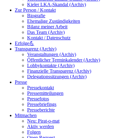
Kieler LKA-Skandal (Archiv)
Zur Person / Kontakt
Biografie
Ehemalige Zuständigkeiten
Bilanz meiner Arbeit
Das Team (Archiv)
Kontakt / Datenschutz
Erfolge💪
Transparenz (Archiv)
Veranstaltungen (Archiv)
Öffentlicher Terminkalender (Archiv)
Lobbykontakte (Archiv)
Finanzielle Transparenz (Archiv)
Delegationssitzungen (Archiv)
Presse
Pressekontakt
Pressemitteilungen
Pressefotos
Pressebriefings
Presseberichte
Mitmachen
Neu: Pirat-o-mat
Aktiv werden
Folgen
Open Request