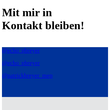
Mit mir in
Kontakt bleiben!
@echo_pbreyer
@echo_pbreyer
@patrickbreyer_mep