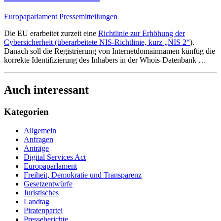
Europaparlament
Pressemitteilungen
Die EU erarbeitet zurzeit eine
Richtlinie zur Erhöhung der
Cybersicherheit (überarbeitete NIS-Richtlinie, kurz „NIS 2“
).
Danach soll die Registrierung von Internetdomainnamen künftig die
korrekte Identifizierung des Inhabers in der Whois-Datenbank
…
Auch interessant
Kategorien
Allgemein
Anfragen
Anträge
Digital Services Act
Europaparlament
Freiheit, Demokratie und Transparenz
Gesetzentwürfe
Juristisches
Landtag
Piratenpartei
Presseberichte