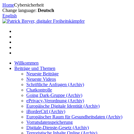
Zum
Home
Cybersicherheit
Inhalt
Change language:
Deutsch
springen
English
Willkommen
Beiträge und Themen
Neueste Beiträge
Neueste Videos
Schriftliche Anfragen (Archiv)
Chatkontrolle
Going Dark-Gruppe (Archiv)
ePrivacy-Verordnung (Archiv)
Europäische Digitale Identität (Archiv)
iBorderCtrl (Archiv)
Europäischer Raum für Gesundheitsdaten (Archiv)
Vorratsdatenspeicherung
Digitale-Dienste-Gesetz (Archiv)
Terroristische Inhalte Online (Archiv)