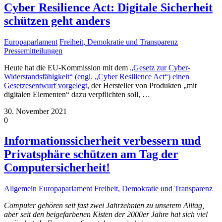
Cyber Resilience Act: Digitale Sicherheit
schützen geht anders
Europaparlament
Freiheit, Demokratie und Transparenz
Pressemitteilungen
Heute hat die EU-Kommission mit dem
„Gesetz zur Cyber-
Widerstandsfähigkeit“ (engl. „Cyber Resilience Act“) einen
Gesetzesentwurf vorgelegt
, der Hersteller von Produkten „mit
digitalen Elementen“ dazu verpflichten soll,
…
30. November 2021
0
Informationssicherheit verbessern und
Privatsphäre schützen am Tag der
Computersicherheit!
Allgemein
Europaparlament
Freiheit, Demokratie und Transparenz
Computer gehören seit fast zwei Jahrzehnten zu unserem Alltag,
aber seit den beigefarbenen Kisten der 2000er Jahre hat sich viel