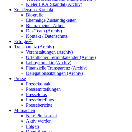
Kieler LKA-Skandal (Archiv)
Zur Person / Kontakt
Biografie
Ehemalige Zuständigkeiten
Bilanz meiner Arbeit
Das Team (Archiv)
Kontakt / Datenschutz
Erfolge💪
Transparenz (Archiv)
Veranstaltungen (Archiv)
Öffentlicher Terminkalender (Archiv)
Lobbykontakte (Archiv)
Finanzielle Transparenz (Archiv)
Delegationssitzungen (Archiv)
Presse
Pressekontakt
Pressemitteilungen
Pressefotos
Pressebriefings
Presseberichte
Mitmachen
Neu: Pirat-o-mat
Aktiv werden
Folgen
Open Request