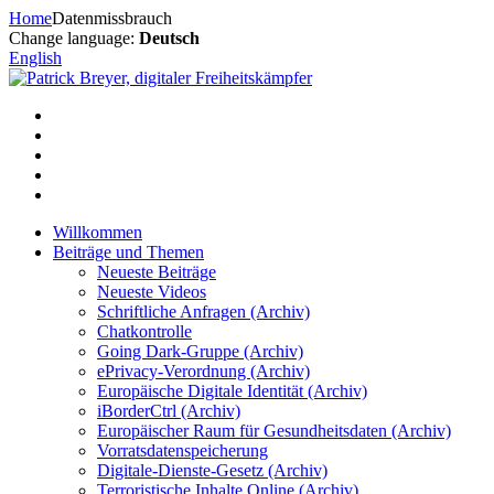
Zum
Home
Datenmissbrauch
Inhalt
Change language:
Deutsch
springen
English
Willkommen
Beiträge und Themen
Neueste Beiträge
Neueste Videos
Schriftliche Anfragen (Archiv)
Chatkontrolle
Going Dark-Gruppe (Archiv)
ePrivacy-Verordnung (Archiv)
Europäische Digitale Identität (Archiv)
iBorderCtrl (Archiv)
Europäischer Raum für Gesundheitsdaten (Archiv)
Vorratsdatenspeicherung
Digitale-Dienste-Gesetz (Archiv)
Terroristische Inhalte Online (Archiv)