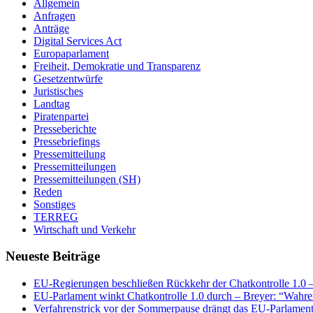
Allgemein
Anfragen
Anträge
Digital Services Act
Europaparlament
Freiheit, Demokratie und Transparenz
Gesetzentwürfe
Juristisches
Landtag
Piratenpartei
Presseberichte
Pressebriefings
Pressemitteilung
Pressemitteilungen
Pressemitteilungen (SH)
Reden
Sonstiges
TERREG
Wirtschaft und Verkehr
Neueste Beiträge
EU-Regierungen beschließen Rückkehr der Chatkontrolle 1.0 – 
EU-Parlament winkt Chatkontrolle 1.0 durch – Breyer: “Wahrer
Verfahrenstrick vor der Sommerpause drängt das EU-Parlament 