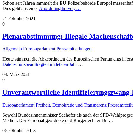
Schon seit Jahren sammelt die EU-Polizeibehörde Europol massenhaf
Dies geht aus einer
Anordnung hervor,
…
21. Oktober 2021
0
Plenarabstimmung: Illegale Machenschafte
Allgemein
Europaparlament
Pressemitteilungen
Heute stimmen die Abgeordneten des Europäischen Parlaments in ers
Datenschutzbeauftragten im letzten Jahr
…
03. März 2021
0
Unverantwortliche Identifizierungszwang-
Europaparlament
Freiheit, Demokratie und Transparenz
Pressemittei
Sowohl Bundesinnenminister Seehofer als auch der SPD-Wahlprogram
Medien. Der Europaabgeordnete und Bürgerrechtler Dr.
…
06. Oktober 2018