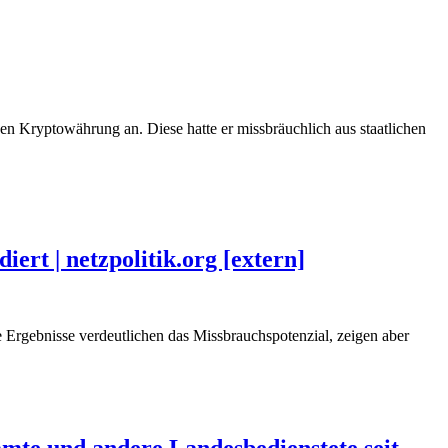
en Kryptowährung an. Diese hatte er missbräuchlich aus staatlichen
rt | netzpolitik.org [extern]
Ergebnisse verdeutlichen das Missbrauchspotenzial, zeigen aber
mte und andere Landesbedienstete seit