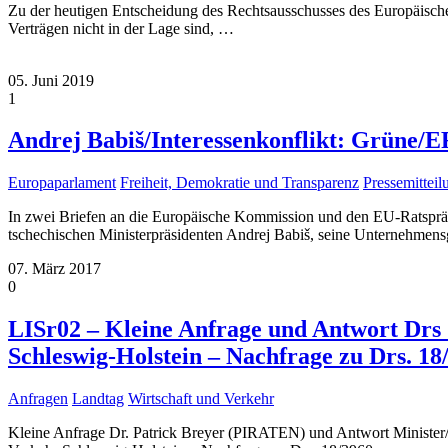
Zu der heutigen Entscheidung des Rechtsausschusses des Europäisc
Verträgen nicht in der Lage sind,
…
05. Juni 2019
1
Andrej Babiš/Interessenkonflikt: Grüne/
Europaparlament
Freiheit, Demokratie und Transparenz
Pressemittei
In zwei Briefen an die Europäische Kommission und den EU-Ratspräsi
tschechischen Ministerpräsidenten Andrej Babiš, seine Unternehmen
07. März 2017
0
LISr02 – Kleine Anfrage und Antwort Drs
Schleswig-Holstein – Nachfrage zu Drs. 18
Anfragen
Landtag
Wirtschaft und Verkehr
Kleine Anfrage Dr. Patrick Breyer (PIRATEN) und Antwort Minister