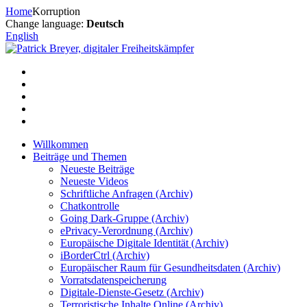
Zum
Home
Korruption
Inhalt
Change language:
Deutsch
springen
English
Willkommen
Beiträge und Themen
Neueste Beiträge
Neueste Videos
Schriftliche Anfragen (Archiv)
Chatkontrolle
Going Dark-Gruppe (Archiv)
ePrivacy-Verordnung (Archiv)
Europäische Digitale Identität (Archiv)
iBorderCtrl (Archiv)
Europäischer Raum für Gesundheitsdaten (Archiv)
Vorratsdatenspeicherung
Digitale-Dienste-Gesetz (Archiv)
Terroristische Inhalte Online (Archiv)