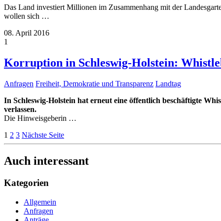
Das Land investiert Millionen im Zusammenhang mit der Landesgartens
wollen sich
…
08. April 2016
1
Korruption in Schleswig-Holstein: Whistle
Anfragen
Freiheit, Demokratie und Transparenz
Landtag
In Schleswig-Holstein hat erneut eine öffentlich beschäftigte W
verlassen.
Die Hinweisgeberin
…
1
2
3
Nächste Seite
Auch interessant
Kategorien
Allgemein
Anfragen
Anträge