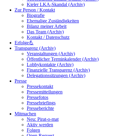
Kieler LKA-Skandal (Archiv)
Zur Person / Kontakt
Biografie
Ehemalige Zuständigkeiten
Bilanz meiner Arbeit
Das Team (Archiv)
Kontakt / Datenschutz
Erfolge💪
Transparenz (Archiv)
Veranstaltungen (Archiv)
Öffentlicher Terminkalender (Archiv)
Lobbykontakte (Archiv)
Finanzielle Transparenz (Archiv)
Delegationssitzungen (Archiv)
Presse
Pressekontakt
Pressemitteilungen
Pressefotos
Pressebriefings
Presseberichte
Mitmachen
Neu: Pirat-o-mat
Aktiv werden
Folgen
Open Request