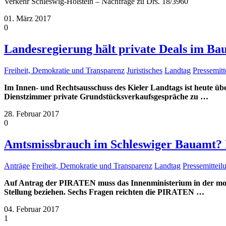
Verkehr Schleswig-Holstein – Nachfrage zu Drs. 18/3960
01. März 2017
0
Landesregierung hält private Deals im Ba
Freiheit, Demokratie und Transparenz
Juristisches
Landtag
Pressemit
Im Innen- und Rechtsausschuss des Kieler Landtags ist heute üb
Dienstzimmer private Grundstücksverkaufsgespräche zu
…
28. Februar 2017
0
Amtsmissbrauch im Schleswiger Bauamt? 
Anträge
Freiheit, Demokratie und Transparenz
Landtag
Pressemittei
Auf Antrag der PIRATEN muss das Innenministerium in der mor
Stellung beziehen. Sechs Fragen reichten die PIRATEN
…
04. Februar 2017
1