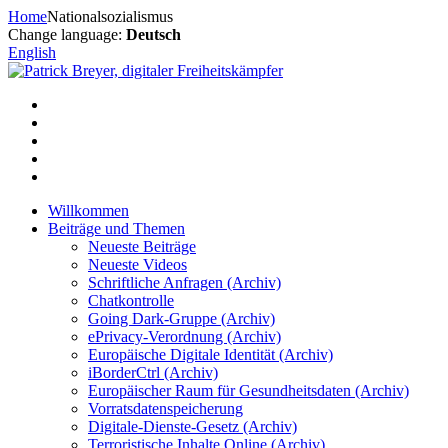
Zum
Home
Nationalsozialismus
Inhalt
Change language:
Deutsch
springen
English
Willkommen
Beiträge und Themen
Neueste Beiträge
Neueste Videos
Schriftliche Anfragen (Archiv)
Chatkontrolle
Going Dark-Gruppe (Archiv)
ePrivacy-Verordnung (Archiv)
Europäische Digitale Identität (Archiv)
iBorderCtrl (Archiv)
Europäischer Raum für Gesundheitsdaten (Archiv)
Vorratsdatenspeicherung
Digitale-Dienste-Gesetz (Archiv)
Terroristische Inhalte Online (Archiv)