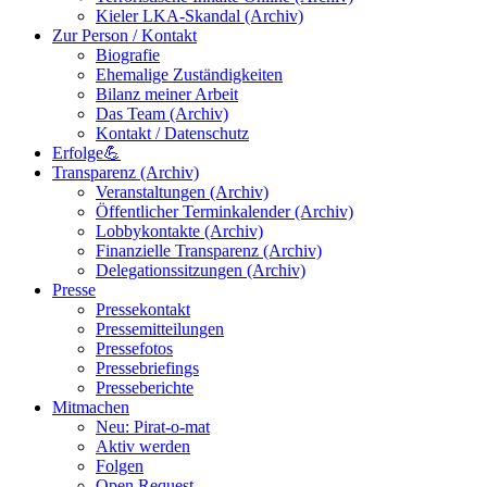
Kieler LKA-Skandal (Archiv)
Zur Person / Kontakt
Biografie
Ehemalige Zuständigkeiten
Bilanz meiner Arbeit
Das Team (Archiv)
Kontakt / Datenschutz
Erfolge💪
Transparenz (Archiv)
Veranstaltungen (Archiv)
Öffentlicher Terminkalender (Archiv)
Lobbykontakte (Archiv)
Finanzielle Transparenz (Archiv)
Delegationssitzungen (Archiv)
Presse
Pressekontakt
Pressemitteilungen
Pressefotos
Pressebriefings
Presseberichte
Mitmachen
Neu: Pirat-o-mat
Aktiv werden
Folgen
Open Request