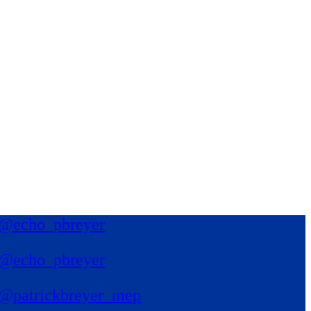
@echo_pbreyer
@echo_pbreyer
@patrickbreyer_mep