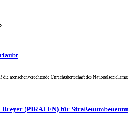
s
rlaubt
uf die menschenverachtende Unrechtsherrschaft des Nationalsozialism
ick Breyer (PIRATEN) für Straßenumbenenn