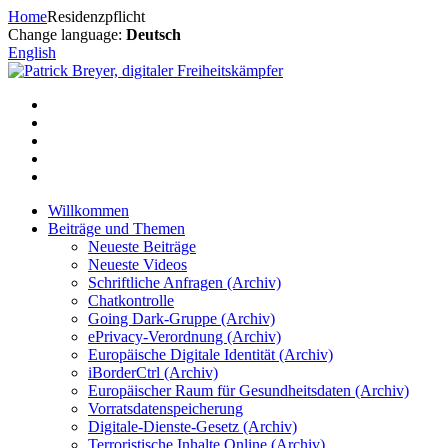
Zum
Home
Residenzpflicht
Inhalt
Change language:
Deutsch
springen
English
Willkommen
Beiträge und Themen
Neueste Beiträge
Neueste Videos
Schriftliche Anfragen (Archiv)
Chatkontrolle
Going Dark-Gruppe (Archiv)
ePrivacy-Verordnung (Archiv)
Europäische Digitale Identität (Archiv)
iBorderCtrl (Archiv)
Europäischer Raum für Gesundheitsdaten (Archiv)
Vorratsdatenspeicherung
Digitale-Dienste-Gesetz (Archiv)
Terroristische Inhalte Online (Archiv)