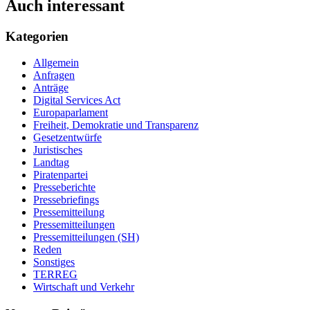
Auch interessant
Kategorien
Allgemein
Anfragen
Anträge
Digital Services Act
Europaparlament
Freiheit, Demokratie und Transparenz
Gesetzentwürfe
Juristisches
Landtag
Piratenpartei
Presseberichte
Pressebriefings
Pressemitteilung
Pressemitteilungen
Pressemitteilungen (SH)
Reden
Sonstiges
TERREG
Wirtschaft und Verkehr