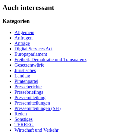
Auch interessant
Kategorien
Allgemein
Anfragen
Anträge
Digital Services Act
Europaparlament
Freiheit, Demokratie und Transparenz
Gesetzentwürfe
Juristisches
Landtag
Piratenpartei
Presseberichte
Pressebriefings
Pressemitteilung
Pressemitteilungen
Pressemitteilungen (SH)
Reden
Sonstiges
TERREG
Wirtschaft und Verkehr