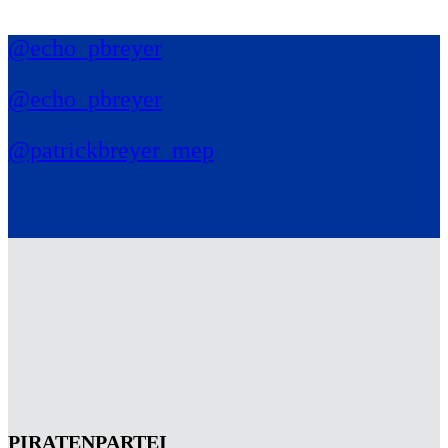
@echo_pbreyer
@echo_pbreyer
@patrickbreyer_mep
PIRATENPARTEI