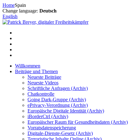
Zum
Home
Spain
Inhalt
Change language:
Deutsch
springen
English
Willkommen
Beiträge und Themen
Neueste Beiträge
Neueste Videos
Schriftliche Anfragen (Archiv)
Chatkontrolle
Going Dark-Gruppe (Archiv)
ePrivacy-Verordnung (Archiv)
Europäische Digitale Identität (Archiv)
iBorderCtrl (Archiv)
Europäischer Raum für Gesundheitsdaten (Archiv)
Vorratsdatenspeicherung
Digitale-Dienste-Gesetz (Archiv)
Terroristische Inhalte Online (Archiv)