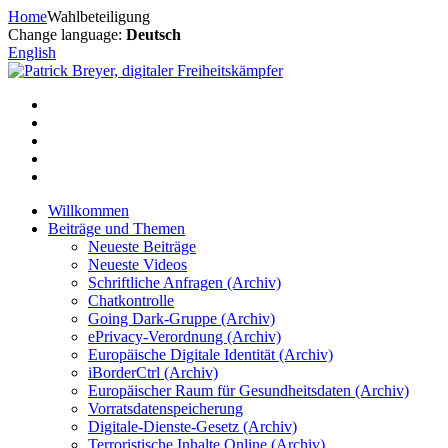
Zum
Home
Wahlbeteiligung
Inhalt
Change language:
Deutsch
springen
English
Willkommen
Beiträge und Themen
Neueste Beiträge
Neueste Videos
Schriftliche Anfragen (Archiv)
Chatkontrolle
Going Dark-Gruppe (Archiv)
ePrivacy-Verordnung (Archiv)
Europäische Digitale Identität (Archiv)
iBorderCtrl (Archiv)
Europäischer Raum für Gesundheitsdaten (Archiv)
Vorratsdatenspeicherung
Digitale-Dienste-Gesetz (Archiv)
Terroristische Inhalte Online (Archiv)