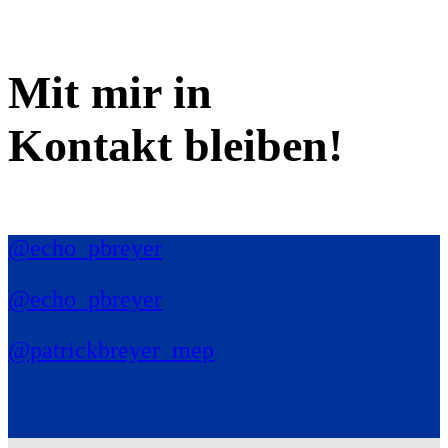
Mit mir in
Kontakt bleiben!
@echo_pbreyer
@echo_pbreyer
@patrickbreyer_mep