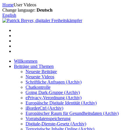
Zum
Home
User Videos
Inhalt
Change language:
Deutsch
springen
English
Willkommen
Beiträge und Themen
Neueste Beiträge
Neueste Videos
Schriftliche Anfragen (Archiv)
Chatkontrolle
Going Dark-Gruppe (Archiv)
ePrivacy-Verordnung (Archiv)
Europäische Digitale Identität (Archiv)
iBorderCtrl (Archiv)
Europäischer Raum für Gesundheitsdaten (Archiv)
Vorratsdatenspeicherung
Digitale-Dienste-Gesetz (Archiv)
Terroristische Inhalte Online (Archiv)