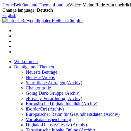
Zum
Home
Beiträge und Themen
Landtag
Video: Meine Rede zum unehrlic
Inhalt
Change language:
Deutsch
springen
English
Willkommen
Beiträge und Themen
Neueste Beiträge
Neueste Videos
Schriftliche Anfragen (Archiv)
Chatkontrolle
Going Dark-Gruppe (Archiv)
ePrivacy-Verordnung (Archiv)
Europäische Digitale Identität (Archiv)
iBorderCtrl (Archiv)
Europäischer Raum für Gesundheitsdaten (Archiv)
Vorratsdatenspeicherung
Digitale-Dienste-Gesetz (Archiv)
Terroristische Inhalte Online (Archiv)