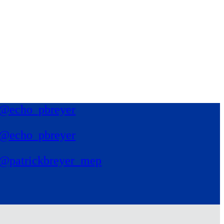
@echo_pbreyer
@echo_pbreyer
@patrickbreyer_mep