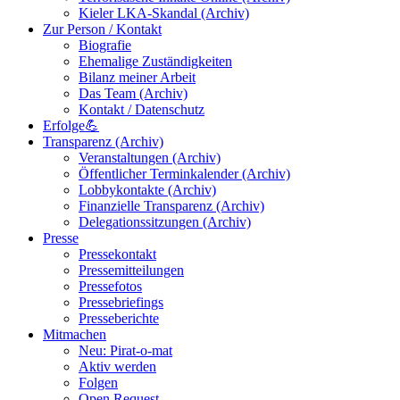
Kieler LKA-Skandal (Archiv)
Zur Person / Kontakt
Biografie
Ehemalige Zuständigkeiten
Bilanz meiner Arbeit
Das Team (Archiv)
Kontakt / Datenschutz
Erfolge💪
Transparenz (Archiv)
Veranstaltungen (Archiv)
Öffentlicher Terminkalender (Archiv)
Lobbykontakte (Archiv)
Finanzielle Transparenz (Archiv)
Delegationssitzungen (Archiv)
Presse
Pressekontakt
Pressemitteilungen
Pressefotos
Pressebriefings
Presseberichte
Mitmachen
Neu: Pirat-o-mat
Aktiv werden
Folgen
Open Request