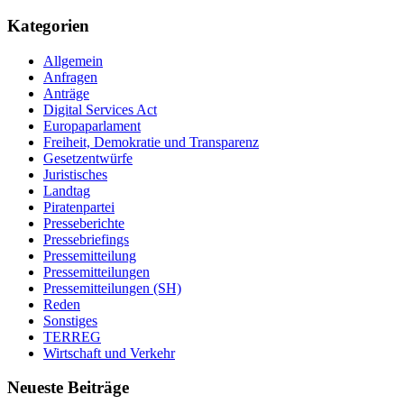
Kategorien
Allgemein
Anfragen
Anträge
Digital Services Act
Europaparlament
Freiheit, Demokratie und Transparenz
Gesetzentwürfe
Juristisches
Landtag
Piratenpartei
Presseberichte
Pressebriefings
Pressemitteilung
Pressemitteilungen
Pressemitteilungen (SH)
Reden
Sonstiges
TERREG
Wirtschaft und Verkehr
Neueste Beiträge