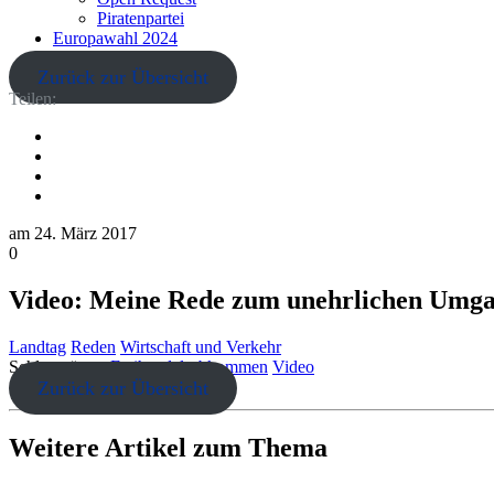
Piratenpartei
Europawahl 2024
Zurück zur Übersicht
Teilen:
am
24. März 2017
0
Video: Meine Rede zum unehrlichen Umgan
Landtag
Reden
Wirtschaft und Verkehr
Schlagwörter:
Freihandelsabkommen
Video
Zurück zur Übersicht
Weitere Artikel zum Thema