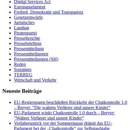
Digital Services Act
Europaparlament
Freiheit, Demokratie und Transparenz
Gesetzentwürfe
Juristisches
Landtag
Piratenpartei
Presseberichte
Pressebriefings
Pressemitteilung
Pressemitteilungen
Pressemitteilungen (SH)
Reden
Sonstiges
TERREG
Wirtschaft und Verkehr
Neueste Beiträge
EU-Regierungen beschließen Rückkehr der Chatkontrolle 1.0
– Breyer: “Die wahren Verlierer sind unsere Kinder”
EU-Parlament winkt Chatkontrolle 1.0 durch – Breyer:
“Wahrer Verlierer sind unsere Kinder”
Verfahrenstrick vor der Sommerpause drängt das EU-
Parlament bei der „Chatkontrolle“ zur Selbstaufgabe