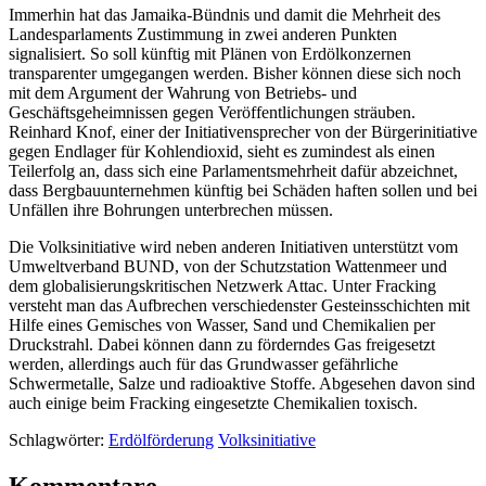
Immerhin hat das Jamaika-Bündnis und damit die Mehrheit des
Landesparlaments Zustimmung in zwei anderen Punkten
signalisiert. So soll künftig mit Plänen von Erdölkonzernen
transparenter umgegangen werden. Bisher können diese sich noch
mit dem Argument der Wahrung von Betriebs- und
Geschäftsgeheimnissen gegen Veröffentlichungen sträuben.
Reinhard Knof, einer der Initiativensprecher von der Bürgerinitiative
gegen Endlager für Kohlendioxid, sieht es zumindest als einen
Teilerfolg an, dass sich eine Parlamentsmehrheit dafür abzeichnet,
dass Bergbauunternehmen künftig bei Schäden haften sollen und bei
Unfällen ihre Bohrungen unterbrechen müssen.
Die Volksinitiative wird neben anderen Initiativen unterstützt vom
Umweltverband BUND, von der Schutzstation Wattenmeer und
dem globalisierungskritischen Netzwerk Attac. Unter Fracking
versteht man das Aufbrechen verschiedenster Gesteinsschichten mit
Hilfe eines Gemisches von Wasser, Sand und Chemikalien per
Druckstrahl. Dabei können dann zu förderndes Gas freigesetzt
werden, allerdings auch für das Grundwasser gefährliche
Schwermetalle, Salze und radioaktive Stoffe. Abgesehen davon sind
auch einige beim Fracking eingesetzte Chemikalien toxisch.
Schlagwörter:
Erdölförderung
Volksinitiative
Kommentare