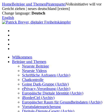
Zum
Home
Beiträge und Themen
Piratenpartei
Volksinitiative will vor
Inhalt
Gericht ziehen | neues deutschland [extern]
springen
Change language:
Deutsch
English
Willkommen
Beiträge und Themen
Neueste Beiträge
Neueste Videos
Schriftliche Anfragen (Archiv)
Chatkontrolle
Going Dark-Gruppe (Archiv)
ePrivacy-Verordnung (Archiv)
Europäische Digitale Identität (Archiv)
iBorderCtrl (Archiv)
Europäischer Raum für Gesundheitsdaten (Archiv)
Vorratsdatenspeicherung
Digitale-Dienste-Gesetz (Archiv)