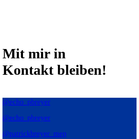
Mit mir in
Kontakt bleiben!
@echo_pbreyer
@echo_pbreyer
@patrickbreyer_mep