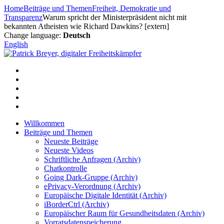
Zum
Home
Beiträge und Themen
Freiheit, Demokratie und
Inhalt
Transparenz
Warum spricht der Ministerpräsident nicht mit
springen
bekannten Atheisten wie Richard Dawkins? [extern]
Change language:
Deutsch
English
Willkommen
Beiträge und Themen
Neueste Beiträge
Neueste Videos
Schriftliche Anfragen (Archiv)
Chatkontrolle
Going Dark-Gruppe (Archiv)
ePrivacy-Verordnung (Archiv)
Europäische Digitale Identität (Archiv)
iBorderCtrl (Archiv)
Europäischer Raum für Gesundheitsdaten (Archiv)
Vorratsdatenspeicherung