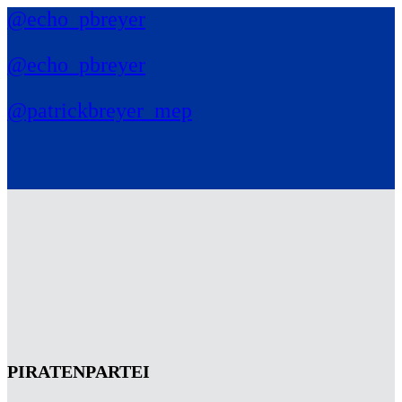
@echo_pbreyer
@echo_pbreyer
@patrickbreyer_mep
PIRATENPARTEI