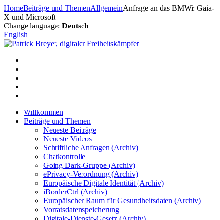
Zum
Home
Beiträge und Themen
Allgemein
Anfrage an das BMWi: Gaia-
Inhalt
X und Microsoft
springen
Change language:
Deutsch
English
Willkommen
Beiträge und Themen
Neueste Beiträge
Neueste Videos
Schriftliche Anfragen (Archiv)
Chatkontrolle
Going Dark-Gruppe (Archiv)
ePrivacy-Verordnung (Archiv)
Europäische Digitale Identität (Archiv)
iBorderCtrl (Archiv)
Europäischer Raum für Gesundheitsdaten (Archiv)
Vorratsdatenspeicherung
Digitale-Dienste-Gesetz (Archiv)