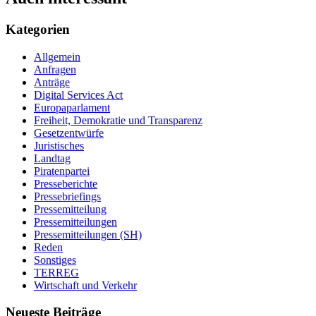
Kategorien
Allgemein
Anfragen
Anträge
Digital Services Act
Europaparlament
Freiheit, Demokratie und Transparenz
Gesetzentwürfe
Juristisches
Landtag
Piratenpartei
Presseberichte
Pressebriefings
Pressemitteilung
Pressemitteilungen
Pressemitteilungen (SH)
Reden
Sonstiges
TERREG
Wirtschaft und Verkehr
Neueste Beiträge