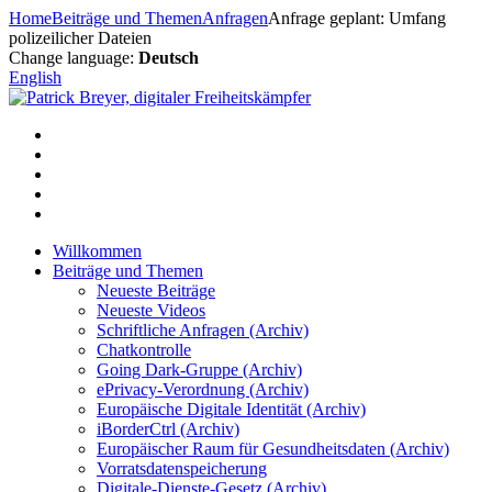
Zum
Home
Beiträge und Themen
Anfragen
Anfrage geplant: Umfang
Inhalt
polizeilicher Dateien
springen
Change language:
Deutsch
English
Willkommen
Beiträge und Themen
Neueste Beiträge
Neueste Videos
Schriftliche Anfragen (Archiv)
Chatkontrolle
Going Dark-Gruppe (Archiv)
ePrivacy-Verordnung (Archiv)
Europäische Digitale Identität (Archiv)
iBorderCtrl (Archiv)
Europäischer Raum für Gesundheitsdaten (Archiv)
Vorratsdatenspeicherung
Digitale-Dienste-Gesetz (Archiv)