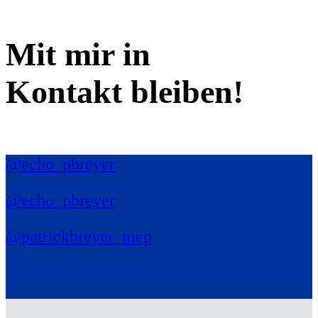
Mit mir in
Kontakt bleiben!
@echo_pbreyer
@echo_pbreyer
@patrickbreyer_mep