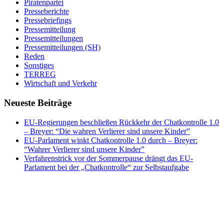
Piratenpartei
Presseberichte
Pressebriefings
Pressemitteilung
Pressemitteilungen
Pressemitteilungen (SH)
Reden
Sonstiges
TERREG
Wirtschaft und Verkehr
Neueste Beiträge
EU-Regierungen beschließen Rückkehr der Chatkontrolle 1.0
– Breyer: “Die wahren Verlierer sind unsere Kinder”
EU-Parlament winkt Chatkontrolle 1.0 durch – Breyer:
“Wahrer Verlierer sind unsere Kinder”
Verfahrenstrick vor der Sommerpause drängt das EU-
Parlament bei der „Chatkontrolle“ zur Selbstaufgabe