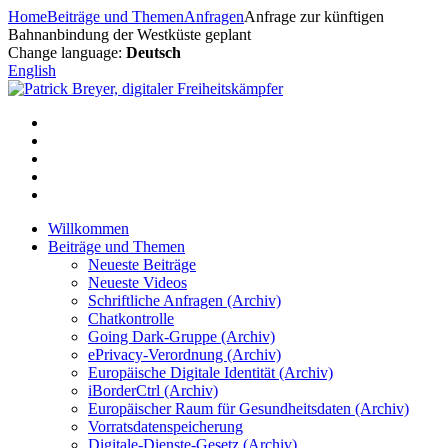
Zum
Home
Beiträge und Themen
Anfragen
Anfrage zur künftigen
Inhalt
Bahnanbindung der Westküste geplant
springen
Change language:
Deutsch
English
Willkommen
Beiträge und Themen
Neueste Beiträge
Neueste Videos
Schriftliche Anfragen (Archiv)
Chatkontrolle
Going Dark-Gruppe (Archiv)
ePrivacy-Verordnung (Archiv)
Europäische Digitale Identität (Archiv)
iBorderCtrl (Archiv)
Europäischer Raum für Gesundheitsdaten (Archiv)
Vorratsdatenspeicherung
Digitale-Dienste-Gesetz (Archiv)