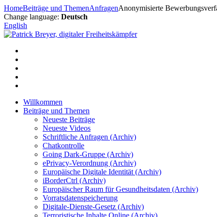
Zum
Home
Beiträge und Themen
Anfragen
Anonymisierte Bewerbungsverfa
Inhalt
Change language:
Deutsch
springen
English
Willkommen
Beiträge und Themen
Neueste Beiträge
Neueste Videos
Schriftliche Anfragen (Archiv)
Chatkontrolle
Going Dark-Gruppe (Archiv)
ePrivacy-Verordnung (Archiv)
Europäische Digitale Identität (Archiv)
iBorderCtrl (Archiv)
Europäischer Raum für Gesundheitsdaten (Archiv)
Vorratsdatenspeicherung
Digitale-Dienste-Gesetz (Archiv)
Terroristische Inhalte Online (Archiv)