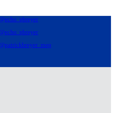
@echo_pbreyer
@echo_pbreyer
@patrickbreyer_mep