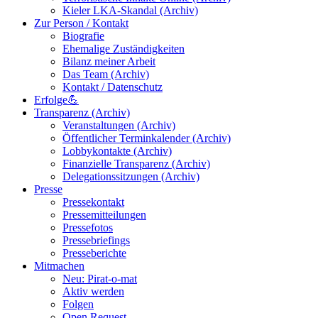
Kieler LKA-Skandal (Archiv)
Zur Person / Kontakt
Biografie
Ehemalige Zuständigkeiten
Bilanz meiner Arbeit
Das Team (Archiv)
Kontakt / Datenschutz
Erfolge💪
Transparenz (Archiv)
Veranstaltungen (Archiv)
Öffentlicher Terminkalender (Archiv)
Lobbykontakte (Archiv)
Finanzielle Transparenz (Archiv)
Delegationssitzungen (Archiv)
Presse
Pressekontakt
Pressemitteilungen
Pressefotos
Pressebriefings
Presseberichte
Mitmachen
Neu: Pirat-o-mat
Aktiv werden
Folgen
Open Request